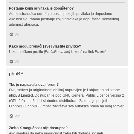
Postanje kojih privitaka je dopušteno?
Administrator/ica određuje postanje kojih privitaka je dopušteno.
Ako nisi siguran/na postanje kojih privitaka je dopušteno, kontaktiraj
administratora/icu.
Vrh
Kako mogu pronaći [sve] vlastite privitke?
U korisničkom profilu
[Profil/Postavke]
klikneš na link
Privitci
.
Vrh
phpBB
Tko je napisao/la ovaj forum?
Ovaj softver [u originalnom obliku] napravljen je i objavljen od strane
phpBB Limited
. Dostupan je pod GNU General Public Licence verzija 2
(GPL-2.0) i može biti slobodno distribuiran. Za detalje posjeti:
O phpBBu
. phpBB Limited zadržava sva autorska prava na ovaj softver.
Vrh
Zašto X mogućnost nije dostupna?
Ako smatraš da neka mogućnost treba biti dodana, posjeti