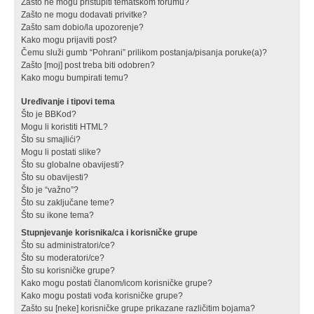
Zašto ne mogu pristupiti tematskom forumu?
Zašto ne mogu dodavati privitke?
Zašto sam dobio/la upozorenje?
Kako mogu prijaviti post?
Čemu služi gumb “Pohrani” prilikom postanja/pisanja poruke(a)?
Zašto [moj] post treba biti odobren?
Kako mogu bumpirati temu?
Uređivanje i tipovi tema
Što je BBKod?
Mogu li koristiti HTML?
Što su smajlići?
Mogu li postati slike?
Što su globalne obavijesti?
Što su obavijesti?
Što je “važno”?
Što su zaključane teme?
Što su ikone tema?
Stupnjevanje korisnika/ca i korisničke grupe
Što su administratori/ce?
Što su moderatori/ce?
Što su korisničke grupe?
Kako mogu postati članom/icom korisničke grupe?
Kako mogu postati vođa korisničke grupe?
Zašto su [neke] korisničke grupe prikazane različitim bojama?