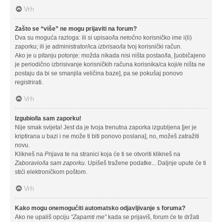
Vrh
Zašto se “više” ne mogu prijaviti na forum?
Dva su moguća razloga: ili si upisao/la
netočno
korisničko ime i(li)
zaporku; ili je administrator/ica
izbrisao/la
tvoj korisnički račun.
Ako je u pitanju potonje: možda nikada nisi ništa postao/la, [uobičajeno
je periodično izbrisivanje korisničkih računa korisnika/ca koji/e ništa ne
postaju da bi se smanjila veličina baze], pa se pokušaj ponovo
registrirati.
Vrh
Izgubio/la sam zaporku!
Nije smak svijeta! Jest da je tvoja trenutna zaporka izgubljena [jer je
kriptirana u bazi i ne može ti biti ponovo poslana], no, možeš zatražiti
novu.
Klikneš na
Prijava
te na stranici koja će ti se otvoriti klikneš na
Zaboravio/la sam zaporku
. Upišeš tražene podatke... Daljnje upute će ti
stići elektroničkom poštom.
Vrh
Kako mogu onemogućiti automatsko odjavljivanje s foruma?
Ako ne upališ opciju
“Zapamti me”
kada se prijaviš, forum će te držati