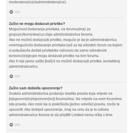
moderatora(ice)/administratora(ice).
Vrh
Zašto ne mogu dodavati privitke?
Mogućnost dodavanja privitaka, na forumu(ima) za
grupu(e)/korisnika(cu) daje administrator/ica foruma.
Ako ne možeš doda(va)ti privitke, moguće je da je administrator/ica
onemogućio/la dodavanje privitaka baš za taj određen forum na kojem
si pokušao/la dodati privitak/ke odnosno da samo određeni/e
korisnici(e)/grupe mogu dodavati privitke na tom forumu.
Ako ti nije jasno zašto [baš] ti ne možeš doda(va)ti privitke, kontaktiraj
administratora/icu.
Vrh
Zašto sam dobio/la upozorenje?
Svaki/a administrator/ica postavlja vlastita pravila koja vrijede na
[njegovom(im)/njezinom(im)] forumu/ima. Ne vrijede na svim forumima
ista pravila. Ako misli da si prekršio/la [jedno od/više] pravila, može te
upozoriti. Ako dobiješ upozorenje, imaj na umu da je to odluka
administratora/ice foruma te da phpBB Limited nema ništa s time.
Vrh