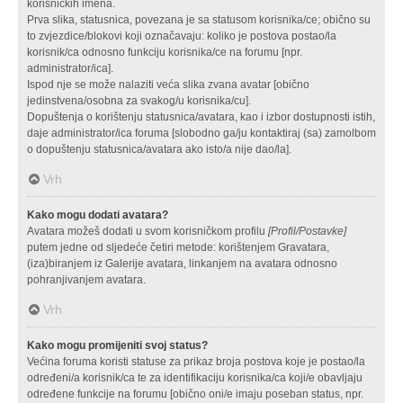
korisničkih imena.
Prva slika, statusnica, povezana je sa statusom korisnika/ce; obično su
to zvjezdice/blokovi koji označavaju: koliko je postova postao/la
korisnik/ca odnosno funkciju korisnika/ce na forumu [npr.
administrator/ica].
Ispod nje se može nalaziti veća slika zvana avatar [obično
jedinstvena/osobna za svakog/u korisnika/cu].
Dopuštenja o korištenju statusnica/avatara, kao i izbor dostupnosti istih,
daje administrator/ica foruma [slobodno ga/ju kontaktiraj (sa) zamolbom
o dopuštenju statusnica/avatara ako isto/a nije dao/la].
Vrh
Kako mogu dodati avatara?
Avatara možeš dodati u svom korisničkom profilu
[Profil/Postavke]
putem jedne od sljedeće četiri metode: korištenjem Gravatara,
(iza)biranjem iz Galerije avatara, linkanjem na avatara odnosno
pohranjivanjem avatara.
Vrh
Kako mogu promijeniti svoj status?
Većina foruma koristi statuse za prikaz broja postova koje je postao/la
određeni/a korisnik/ca te za identifikaciju korisnika/ca koji/e obavljaju
određene funkcije na forumu [obično oni/e imaju poseban status, npr.