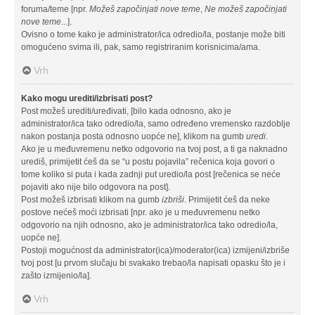
foruma/teme [npr.
Možeš započinjati nove teme
,
Ne možeš započinjati
nove teme
...].
Ovisno o tome kako je administrator/ica odredio/la, postanje može biti
omogućeno svima ili, pak, samo registriranim korisnicima/ama.
Vrh
Kako mogu urediti/izbrisati post?
Post možeš urediti/uređivati, [bilo kada odnosno, ako je
administrator/ica tako odredio/la, samo određeno vremensko razdoblje
nakon postanja posta odnosno uopće ne], klikom na gumb
uredi
.
Ako je u međuvremenu netko odgovorio na tvoj post, a ti ga naknadno
urediš, primijetit ćeš da se “u postu pojavila” rečenica koja govori o
tome koliko si puta i kada zadnji put uredio/la post [rečenica se neće
pojaviti ako nije bilo odgovora na post].
Post možeš izbrisati klikom na gumb
izbriši
. Primijetit ćeš da neke
postove nećeš moći izbrisati [npr. ako je u međuvremenu netko
odgovorio na njih odnosno, ako je administrator/ica tako odredio/la,
uopće ne].
Postoji mogućnost da administrator(ica)/moderator(ica) izmijeni/izbriše
tvoj post [u prvom slučaju bi svakako trebao/la napisati opasku što je i
zašto izmijenio/la].
Vrh