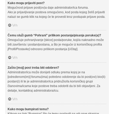
Kako mogu prijaviti post?
Mogućnost prijave post(ov)a daje administrator/ica foruma.
Ako je prijavljivanje postova omogućeno, kod posta kojeg želiš prijaviti
nalazi se gumb klik na kojeg će te provesti kroz postupak prijave posta.
Vrh
Čemu služi gumb “Pohrani” prilikom postanja/pisanja poruke(a)?
Omogućuje pohranjivanje [skice] posta/poruke, koji/a naknadno može
biti završen/a i postan/poslana, a što je moguće iz korisničkog profila
[Profil/Postavke]
odnosno prilikom postanja [
Učitaj
].
Vrh
Zašto [moj] post treba biti odobren?
Administrator/ica može donijeti odluku prema kojoj je na
[određenom(im)] forumu(ima) potrebno odobrenje da bi post(ovi) bio(li)
postan(i) ili te je administrator/ica pridružio/la korisničkoj grupi
članovima/icama koje postove treba odobriti da bi bili objavljeni. Za
detalje, kontaktiraj administratora/icu.
Vrh
Kako mogu bumpirati temu?
Klikom na link “Bumpiraj” što će temu postaviti na vrh prve stranice