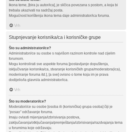
Ikona teme, [bira ju autor/ica], je sličica povezana s postom, a koja bi
trebala ukazivati na sadržaj posta.
Mogućnost korištenja ikona tema daje administrator/ica foruma.
Vrh
Stupnjevanje korisnika/ca i korisničke grupe
Što su administratori/ce?
Administratori/ce su osobe s najvišom razinom kontrole nad cijelim
forumom.
Mogu kontrolirati sve aspekte foruma [postavljanje dopuštenja,
isključivanje korisnika/ca, stvaranje korisničkih grupa/moderatora(ica),
moderiranje foruma itd.], [a sve] ovisno o tome koja im je prava
dodijelio/la glavni/a administrator/ica.
Vrh
Što su moderatori/ce?
Moderatori/ce su osobe [osoba ili (korisnička) grupa osoba] čiji je
“posao”
održavanje foruma.
Imaju ovlasti mijenjanja/izbrisivanja postova,
zaključavanja/otključavanja/premještanja/izbrisivanja/razdvajanja tema
u forumima koje održavaju.