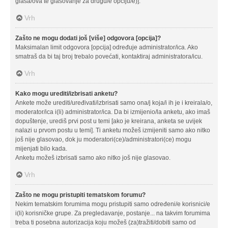
glasa/ova te glasovanje za drugu/e opciju/e)].
Vrh
Zašto ne mogu dodati još [više] odgovora [opcija]?
Maksimalan limit odgovora [opcija] određuje administrator/ica. Ako
smatraš da bi taj broj trebalo povećati, kontaktiraj administratora/icu.
Vrh
Kako mogu urediti/izbrisati anketu?
Ankete može urediti/uređivati/izbrisati samo ona/j koja/i ih je i kreirala/o,
moderator/ica i(li) administrator/ica. Da bi izmijenio/la anketu, ako imaš
dopuštenje, urediš prvi post u temi [ako je kreirana, anketa se uvijek
nalazi u prvom postu u temi]. Ti anketu možeš izmijeniti samo ako nitko
još nije glasovao, dok ju moderatori(ce)/administratori(ce) mogu
mijenjati bilo kada.
Anketu možeš izbrisati samo ako nitko još nije glasovao.
Vrh
Zašto ne mogu pristupiti tematskom forumu?
Nekim tematskim forumima mogu pristupiti samo određeni/e korisnici/e
i(li) korisničke grupe. Za pregledavanje, postanje... na takvim forumima
treba ti posebna autorizacija koju možeš (za)tražiti/dobiti samo od