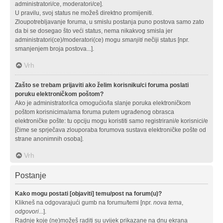
administratori/ce, moderatori/ce].
U pravilu, svoj status ne možeš direktno promijeniti.
Zloupotrebljavanje foruma, u smislu postanja puno postova samo zato
da bi se dosegao što veći status, nema nikakvog smisla jer
administratori(ce)/moderatori(ce) mogu
smanjiti
nečiji status [npr.
smanjenjem broja postova...].
Vrh
Zašto se trebam prijaviti ako želim korisniku/ci foruma poslati
poruku elektroničkom poštom?
Ako je administrator/ica omogućio/la slanje poruka elektroničkom
poštom korisnicima/ama foruma putem ugrađenog obrasca
elektroničke pošte: tu opciju mogu koristiti samo registrirani/e korisnici/e
[čime se sprječava zlouporaba forumova sustava elektroničke pošte od
strane anonimnih osoba].
Vrh
Postanje
Kako mogu postati [objaviti] temu/post na forum(u)?
Klikneš na odgovarajući gumb na forumu/temi [npr.
nova tema
,
odgovori
...].
Radnje koje (ne)možeš raditi su uvijek prikazane na dnu ekrana