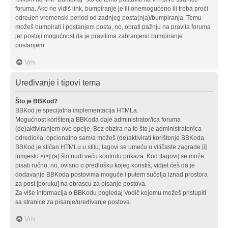
foruma. Ako ne vidiš link, bumpiranje je ili onemogućeno ili treba proći
određen vremenski period od zadnjeg posta(nja)/bumpiranja. Temu
možeš bumpirati i postanjem posta, no, obrati pažnju na pravila foruma
jer postoji mogućnost da je pravilima zabranjeno bumpiranje
postanjem.
Vrh
Uređivanje i tipovi tema
Što je BBKod?
BBKod je specijalna implementacija HTMLa.
Mogućnost korištenja BBKoda daje administrator/ica foruma
(de)aktiviranjem ove opcije. Bez obzira na to što je administrator/ica
odredio/la, opcionalno sam/a možeš (de)aktivirati korištenje BBKoda.
BBKod je sličan HTMLu u stilu; tagovi se umeću u vitičaste zagrade [i]
[umjesto <i>] (a) što nudi veću kontrolu prikaza. Kod [tagovi] se može
pisati ručno, no, ovisno o predlošku kojeg koristiš, vidjet ćeš da je
dodavanje BBKoda postovima moguće i putem sučelja iznad prostora
za post [poruku] na obrascu za pisanje postova.
Za više informacija o BBKodu pogledaj Vodič kojemu možeš pristupiti
sa stranice za pisanje/uređivanje postova.
Vrh