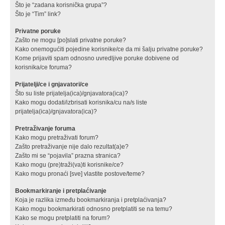
Što je “zadana korisnička grupa”?
Što je “Tim” link?
Privatne poruke
Zašto ne mogu [po]slati privatne poruke?
Kako onemogućiti pojedine korisnike/ce da mi šalju privatne poruke?
Kome prijaviti spam odnosno uvredljive poruke dobivene od
korisnika/ce foruma?
Prijatelji/ce i gnjavatori/ce
Što su liste prijatelja(ica)/gnjavatora(ica)?
Kako mogu dodati/izbrisati korisnika/cu na/s liste
prijatelja(ica)/gnjavatora(ica)?
Pretraživanje foruma
Kako mogu pretraživati forum?
Zašto pretraživanje nije dalo rezultat(a)e?
Zašto mi se “pojavila” prazna stranica?
Kako mogu (pre)traži(va)ti korisnike/ce?
Kako mogu pronaći [sve] vlastite postove/teme?
Bookmarkiranje i pretplaćivanje
Koja je razlika između bookmarkiranja i pretplaćivanja?
Kako mogu bookmarkirati odnosno pretplatiti se na temu?
Kako se mogu pretplatiti na forum?