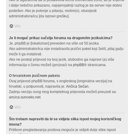
i dalje netočno prikazano, najvjerojatniji razlog je da server nije dobro
podešen. Ako je potonje u pitanju, molim(o), obavijesti
administratora/icu [da ispravi grešku].
Vrh
Je li moguć prikaz sučelja foruma na drugom/im jeziku/cima?
Je. phpBB je [lokaliziran] preveden na više od 50 jezika.
Ako administrator/ica
nije instalirao/la
jezični paket koji želiš, pitaj ga/ju
može li ga instalirati.
Ako ne postoji prijevod na tvoj jezik, slobodno ga napravi (a) više
informacija o čemu možeš (pro)naći na
phpBB
® stranicama.
O hrvatskom jezičnom paketu
Ovaj prijevod phpBB foruma, s engleskog [originalna verzija] na
hrvatski, u potpunosti, napravila je:
Ančica Sečan
.
Zadnju verziju ovog mog kompletnog prijevoda možeš preuzeti sa:
ancica.sunceko.net
.
Vrh
Što trebam napraviti da bi se vidjela slika ispod mojeg korisničkog
imena?
Prilikom pregledavanja postova moguće je vidjeti dvije slike ispod