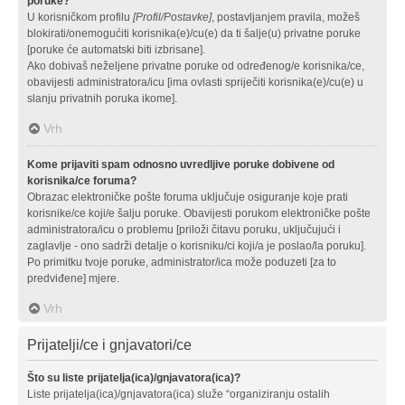
poruke?
U korisničkom profilu
[Profil/Postavke]
, postavljanjem pravila, možeš
blokirati/onemogućiti korisnika(e)/cu(e) da ti šalje(u) privatne poruke
[poruke će automatski biti izbrisane].
Ako dobivaš neželjene privatne poruke od određenog/e korisnika/ce,
obavijesti administratora/icu [ima ovlasti spriječiti korisnika(e)/cu(e) u
slanju privatnih poruka ikome].
Vrh
Kome prijaviti spam odnosno uvredljive poruke dobivene od
korisnika/ce foruma?
Obrazac elektroničke pošte foruma uključuje osiguranje koje prati
korisnike/ce koji/e šalju poruke. Obavijesti porukom elektroničke pošte
administratora/icu o problemu [priloži čitavu poruku, uključujući i
zaglavlje - ono sadrži detalje o korisniku/ci koji/a je poslao/la poruku].
Po primitku tvoje poruke, administrator/ica može poduzeti [za to
predviđene] mjere.
Vrh
Prijatelji/ce i gnjavatori/ce
Što su liste prijatelja(ica)/gnjavatora(ica)?
Liste prijatelja(ica)/gnjavatora(ica) služe “organiziranju ostalih