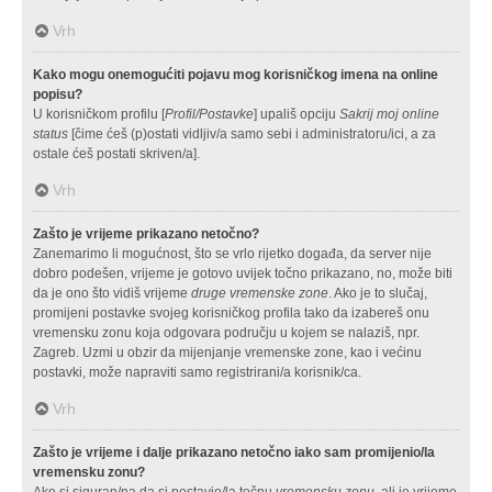
Vrh
Kako mogu onemogućiti pojavu mog korisničkog imena na online
popisu?
U korisničkom profilu [
Profil/Postavke
] upališ opciju
Sakrij moj online
status
[čime ćeš (p)ostati vidljiv/a samo sebi i administratoru/ici, a za
ostale ćeš postati skriven/a].
Vrh
Zašto je vrijeme prikazano netočno?
Zanemarimo li mogućnost, što se vrlo rijetko događa, da server nije
dobro podešen, vrijeme je gotovo uvijek točno prikazano, no, može biti
da je ono što vidiš vrijeme
druge vremenske zone
. Ako je to slučaj,
promijeni postavke svojeg korisničkog profila tako da izabereš onu
vremensku zonu koja odgovara području u kojem se nalaziš, npr.
Zagreb. Uzmi u obzir da mijenjanje vremenske zone, kao i većinu
postavki, može napraviti samo registrirani/a korisnik/ca.
Vrh
Zašto je vrijeme i dalje prikazano netočno iako sam promijenio/la
vremensku zonu?
Ako si siguran/na da si postavio/la točnu
vremensku zonu
, ali je vrijeme