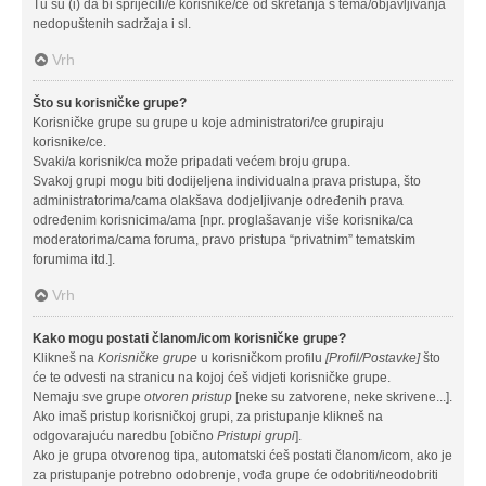
Tu su (i) da bi spriječili/e korisnike/ce od skretanja s tema/objavljivanja
nedopuštenih sadržaja i sl.
Vrh
Što su korisničke grupe?
Korisničke grupe su grupe u koje administratori/ce grupiraju
korisnike/ce.
Svaki/a korisnik/ca može pripadati većem broju grupa.
Svakoj grupi mogu biti dodijeljena individualna prava pristupa, što
administratorima/cama olakšava dodjeljivanje određenih prava
određenim korisnicima/ama [npr. proglašavanje više korisnika/ca
moderatorima/cama foruma, pravo pristupa “privatnim” tematskim
forumima itd.].
Vrh
Kako mogu postati članom/icom korisničke grupe?
Klikneš na
Korisničke grupe
u korisničkom profilu
[Profil/Postavke]
što
će te odvesti na stranicu na kojoj ćeš vidjeti korisničke grupe.
Nemaju sve grupe
otvoren pristup
[neke su zatvorene, neke skrivene...].
Ako imaš pristup korisničkoj grupi, za pristupanje klikneš na
odgovarajuću naredbu [obično
Pristupi grupi
].
Ako je grupa otvorenog tipa, automatski ćeš postati članom/icom, ako je
za pristupanje potrebno odobrenje, vođa grupe će odobriti/neodobriti