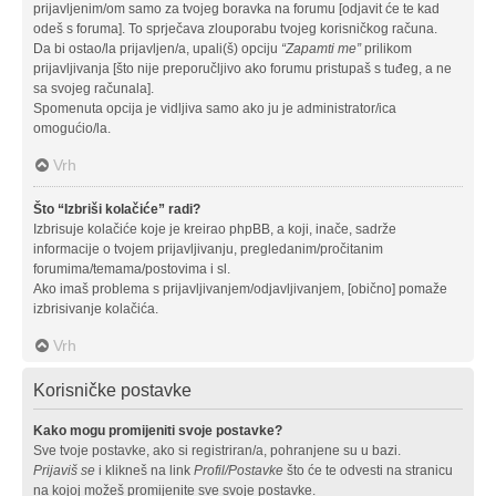
prijavljenim/om samo za tvojeg boravka na forumu [odjavit će te kad
odeš s foruma]. To sprječava zlouporabu tvojeg korisničkog računa.
Da bi ostao/la prijavljen/a, upali(š) opciju
“Zapamti me”
prilikom
prijavljivanja [što nije preporučljivo ako forumu pristupaš s tuđeg, a ne
sa svojeg računala].
Spomenuta opcija je vidljiva samo ako ju je administrator/ica
omogućio/la.
Vrh
Što “Izbriši kolačiće” radi?
Izbrisuje kolačiće koje je kreirao phpBB, a koji, inače, sadrže
informacije o tvojem prijavljivanju, pregledanim/pročitanim
forumima/temama/postovima i sl.
Ako imaš problema s prijavljivanjem/odjavljivanjem, [obično] pomaže
izbrisivanje kolačića.
Vrh
Korisničke postavke
Kako mogu promijeniti svoje postavke?
Sve tvoje postavke, ako si registriran/a, pohranjene su u bazi.
Prijaviš se
i klikneš na link
Profil/Postavke
što će te odvesti na stranicu
na kojoj možeš promijenite sve svoje postavke.