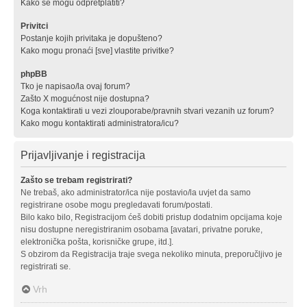
Kako se mogu odpretplatiti?
Privitci
Postanje kojih privitaka je dopušteno?
Kako mogu pronaći [sve] vlastite privitke?
phpBB
Tko je napisao/la ovaj forum?
Zašto X mogućnost nije dostupna?
Koga kontaktirati u vezi zlouporabe/pravnih stvari vezanih uz forum?
Kako mogu kontaktirati administratora/icu?
Prijavljivanje i registracija
Zašto se trebam registrirati?
Ne trebaš, ako administrator/ica nije postavio/la uvjet da samo
registrirane osobe mogu pregledavati forum/postati.
Bilo kako bilo, Registracijom ćeš dobiti pristup dodatnim opcijama koje
nisu dostupne neregistriranim osobama [avatari, privatne poruke,
elektronička pošta, korisničke grupe, itd.].
S obzirom da Registracija traje svega nekoliko minuta, preporučljivo je
registrirati se.
Vrh