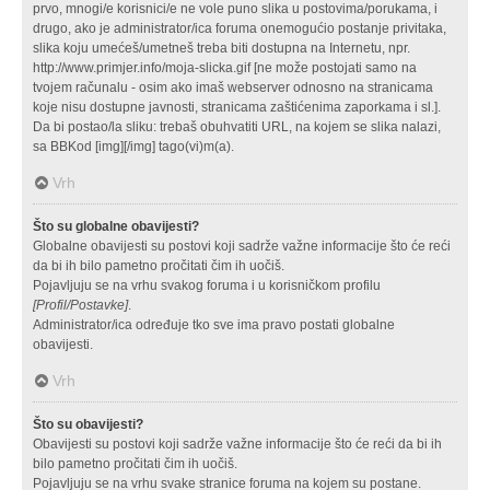
prvo, mnogi/e korisnici/e ne vole puno slika u postovima/porukama, i
drugo, ako je administrator/ica foruma onemogućio postanje privitaka,
slika koju umećeš/umetneš treba biti dostupna na Internetu, npr.
http://www.primjer.info/moja-slicka.gif [ne može postojati samo na
tvojem računalu - osim ako imaš webserver odnosno na stranicama
koje nisu dostupne javnosti, stranicama zaštićenima zaporkama i sl.].
Da bi postao/la sliku: trebaš obuhvatiti URL, na kojem se slika nalazi,
sa BBKod [img][/img] tago(vi)m(a).
Vrh
Što su globalne obavijesti?
Globalne obavijesti su postovi koji sadrže važne informacije što će reći
da bi ih bilo pametno pročitati čim ih uočiš.
Pojavljuju se na vrhu svakog foruma i u korisničkom profilu
[Profil/Postavke]
.
Administrator/ica određuje tko sve ima pravo postati globalne
obavijesti.
Vrh
Što su obavijesti?
Obavijesti su postovi koji sadrže važne informacije što će reći da bi ih
bilo pametno pročitati čim ih uočiš.
Pojavljuju se na vrhu svake stranice foruma na kojem su postane.