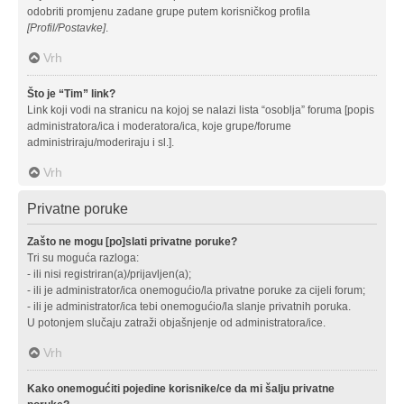
odobriti promjenu zadane grupe putem korisničkog profila
[Profil/Postavke]
.
Vrh
Što je “Tim” link?
Link koji vodi na stranicu na kojoj se nalazi lista “osoblja” foruma [popis
administratora/ica i moderatora/ica, koje grupe/forume
administriraju/moderiraju i sl.].
Vrh
Privatne poruke
Zašto ne mogu [po]slati privatne poruke?
Tri su moguća razloga:
- ili nisi registriran(a)/prijavljen(a);
- ili je administrator/ica onemogućio/la privatne poruke za cijeli forum;
- ili je administrator/ica tebi onemogućio/la slanje privatnih poruka.
U potonjem slučaju zatraži objašnjenje od administratora/ice.
Vrh
Kako onemogućiti pojedine korisnike/ce da mi šalju privatne