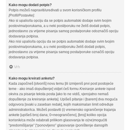
Kako mogu dodati potpis?
Potpis možeš napraviti/uređivati u svom korisničkom profilu
[Profil/Postavke]
.
Ako si upalio/la opciju da se potpis automatski dodaje svim tvojim
postovima/porukama, a u neki post/poruku ne želiš dodati potpis,
jednostavno za vrijeme pisanja samog posta/poruke odoznačiš opciju
dodavanja potpisa.
Ako nisi upalio/la opciju da se potpis automatski dodaje svim tvojim
postovima/porukama, a u neki post/poruku želiš dodati potpis,
jednostavno za vrijeme pisanja samog posta/poruke označiš opciju
dodavanja potpisa.
Vrh
Kako mogu kreirati anketu?
Kada započneš [otvoriš] novu temu [ili izmijeniš prvi post postojeće
teme - ako imaš dopuštenje] vidjet ćeš formu
Kreiranje ankete
ispod
okvira za pisanje teksta posta [ako to ne vidiš, vjerojatno nemaš
dopuštenje za kreiranje anketa]. Upišeš pitanje i [barem] dva moguća
odgovora [svaki u zaseban redak], kojih maksimalan limit određuje
administrator/ica. Možeš postaviti (i) vremensko ograničenje trajanja
ankete [upišeš broj dana; 0=neograničeno], [broj] koliko opcija
korisnik/ca može odabrati prilikom glasovanja te o(ne)mogućiti
“predomišljanje” [“ponovljeno” glasovanje (poništenje danog/ih