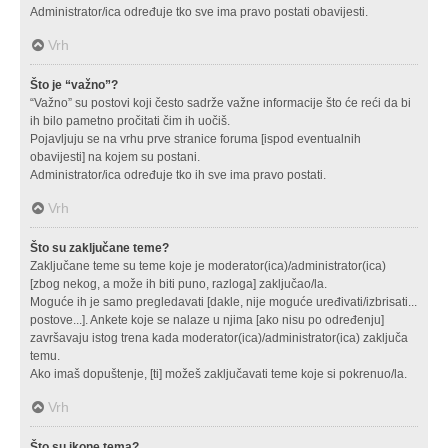
Administrator/ica određuje tko sve ima pravo postati obavijesti.
Vrh
Što je “važno”?
“Važno” su postovi koji često sadrže važne informacije što će reći da bi
ih bilo pametno pročitati čim ih uočiš.
Pojavljuju se na vrhu prve stranice foruma [ispod eventualnih
obavijesti] na kojem su postani.
Administrator/ica određuje tko ih sve ima pravo postati.
Vrh
Što su zaključane teme?
Zaključane teme su teme koje je moderator(ica)/administrator(ica)
[zbog nekog, a može ih biti puno, razloga] zaključao/la.
Moguće ih je samo pregledavati [dakle, nije moguće uređivati/izbrisati...
postove...]. Ankete koje se nalaze u njima [ako nisu po određenju]
završavaju istog trena kada moderator(ica)/administrator(ica) zaključa
temu.
Ako imaš dopuštenje, [ti] možeš zaključavati teme koje si pokrenuo/la.
Vrh
Što su ikone tema?