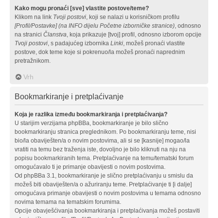
Kako mogu pronaći [sve] vlastite postove/teme?
Klikom na link
Tvoji postovi
, koji se nalazi u korisničkom profilu
[Profil/Postavke] (na INFO dijelu Početne izborničke stranice)
, odnosno
na stranici
Članstva
, koja prikazuje [tvoj] profil, odnosno izborom opcije
Tvoji postovi
, s padajućeg izbornika
Linki
, možeš pronaći vlastite
postove, dok teme koje si pokrenuo/la možeš pronaći naprednim
pretražnikom.
Vrh
Bookmarkiranje i pretplaćivanje
Koja je razlika između bookmarkiranja i pretplaćivanja?
U starijim verzijama phpBBa, bookmarkiranje je bilo slično
bookmarkiranju stranica preglednikom. Po bookmarkiranju teme, nisi
bio/la obaviješten/a o novim postovima, ali si se [kasnije] mogao/la
vratiti na temu bez traženja iste, dovoljno je bilo kliknuti na nju na
popisu bookmarkiranih tema. Pretplaćivanje na temu/tematski forum
omogućavalo ti je primanje obavijesti o novim postovima.
Od phpBBa 3.1, bookmarkiranje je slično pretplaćivanju u smislu da
možeš biti obaviješten/a o ažuriranju teme. Pretplaćivanje ti [i dalje]
omogućava primanje obavijesti o novim postovima u temama odnosno
novima temama na tematskim forumima.
Opcije obavješćivanja bookmarkiranja i pretplaćivanja možeš postaviti