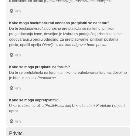
u korisničkom profilu
[Profil/Postavke]
u
Postavkama obavijesti
.
Vrh
Kako mogu bookmarkirati odnosno pretplatiti se na temu?
Da bi bookmarkirao/la odnosno pretplatio/la se na temu, prilikom
pregledavanja teme, dovoljno je izabrati s padajućeg izbornika teme
odgovarajuću opciju odnosno, za pretplaćivanje, prilikom postanja
posta, upaliti opciju
Obavijesti me kad odgovor bude postan
.
Vrh
Kako se mogu pretplatiti na forum?
Da bi se pretplatio/la na forum, prilikom pregledavanja foruma, dovoljno
je kliknuti na link
Pretplati se
.
Vrh
Kako se mogu odpretplatiti?
U korisničkom profilu
[Profil/Postavke]
klikneš na link
Pretplate
i slijediš
upute.
Vrh
Privitci