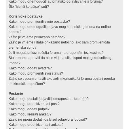
Kako mogu onemogućiti automatsko odjavljivanje s foruma?
Što “Izbriši kolačiće” radi?
Korisničke postavke
Kako mogu promijeniti svoje postavke?
Kako mogu onemogućiti pojavu mog korisničkog imena na online
popisu?
Zašto je vrijeme prikazano netočno?
Zašto je vrijeme i dalje prikazano netočno iako sam promijenio/la
vremensku zonu?
Je li moguć prikaz sučelja foruma na drugom/im jeziku/cima?
Što trebam napraviti da bi se vidjela slika ispod mojeg korisničkog
imena?
Kako mogu dodati avatara?
Kako mogu promijeniti svoj status?
Zašto se trebam prijaviti ako želim korisniku/ci foruma poslati poruku
elektroničkom poštom?
Postanje
Kako mogu postati [objaviti] temu/post na forum(u)?
Kako mogu urediti/izbrisati post?
Kako mogu dodati potpis?
Kako mogu kreirati anketu?
Zašto ne mogu dodati još [više] odgovora [opcija]?
Kako mogu urediti/izbrisati anketu?