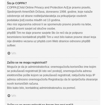
Što je COPPA?
COPPA [Child Online Privacy and Protection Act] je pravno pravilo,
Sjedinjenih Američkih Država, doneseno 1998. godine, koje nalaže
odobrenje od strane roditelja/staratelja za prikupljanje osobnih
podataka [od] osoba mlađih od 13 godina.
Ako nisi siguran/na odnosi li se spomenuto pravno pravilo na tebe,
zatraži pravni savjet od stručne osobe.
phpBB Tim ne daje pravne savjete što će reći da je potpuno
besmisleno kontaktirati phpBB Tim u vezi bilo kakve pravne stvari koja
nije direktno vezana uz phpbb.com Web stranice odnosno phpBB
softver.
Vrh
Zašto se ne mogu registrirati?
Moguće je da je administrator/ica: onemogućio/la korisničko ime kojim
se pokušavaš registrirati [ili isto već postoji], onemogućio/la adresu
elektroničke pošte kojom se pokušavaš registrirati, isključio/la tvoju IP
adresu odnosno onemogućio/la Registraciju da bi spriječio/la otvaranje
novih korisničkih računa.
Bilo kako bilo, kontaktiraj administratora/icu za pomoć.
Vrh
Zašto se ne mogu prijaviti na forum “po prvi put”?