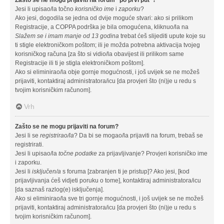
Jesi li upisao/la točno
korisničko ime
i
zaporku
?
Ako jesi, dogodila se jedna od dvije moguće stvari: ako si prilikom
Registracije, a COPPA podrška je bila omogućena, kliknuo/la na
Slažem se i imam manje od 13 godina
trebat ćeš slijediti upute koje su
ti stigle elektroničkom poštom; ili je možda potrebna aktivacija tvojeg
korisničkog računa [za što si vidio/la obavijest ili prilikom same
Registracije ili ti je stigla elektroničkom poštom].
Ako si eliminirao/la obje gornje mogućnosti, i još uvijek se ne možeš
prijaviti, kontaktiraj administratora/icu [da provjeri što (ni)je u redu s
tvojim korisničkim računom].
Vrh
Zašto se ne mogu prijaviti na forum?
Jesi li se
registrirao/la
? Da bi se mogao/la prijaviti na forum, trebaš se
registrirati.
Jesi li upisao/la
točne podatke
za prijavljivanje? Provjeri korisničko ime
i zaporku.
Jesi li
isključen/a
s foruma [zabranjen ti je pristup]? Ako jesi, [kod
prijavljivanja ćeš vidjeti poruku o tome], kontaktiraj administratora/icu
[da saznaš razlog(e) isključenja].
Ako si eliminirao/la sve tri gornje mogućnosti, i još uvijek se ne možeš
prijaviti, kontaktiraj administratora/icu [da provjeri što (ni)je u redu s
tvojim korisničkim računom].