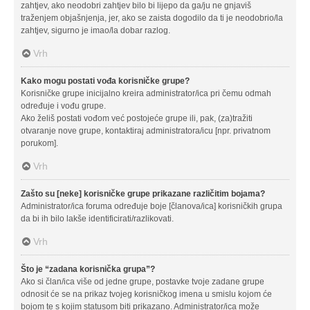
zahtjev, ako neodobri zahtjev bilo bi lijepo da ga/ju ne gnjaviš
traženjem objašnjenja, jer, ako se zaista dogodilo da ti je neodobrio/la
zahtjev, sigurno je imao/la dobar razlog.
Vrh
Kako mogu postati vođa korisničke grupe?
Korisničke grupe inicijalno kreira administrator/ica pri čemu odmah
određuje i vođu grupe.
Ako želiš postati vođom već postojeće grupe ili, pak, (za)tražiti
otvaranje nove grupe, kontaktiraj administratora/icu [npr. privatnom
porukom].
Vrh
Zašto su [neke] korisničke grupe prikazane različitim bojama?
Administrator/ica foruma određuje boje [članova/ica] korisničkih grupa
da bi ih bilo lakše identificirati/razlikovati.
Vrh
Što je “zadana korisnička grupa”?
Ako si član/ica više od jedne grupe, postavke tvoje zadane grupe
odnosit će se na prikaz tvojeg korisničkog imena u smislu kojom će
bojom te s kojim statusom biti prikazano. Administrator/ica može