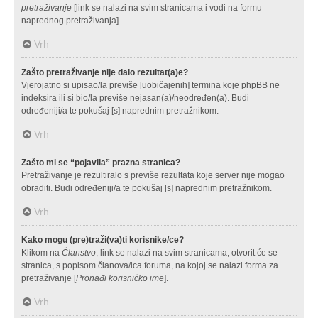
pretraživanje
[link se nalazi na svim stranicama i vodi na formu
naprednog pretraživanja].
Vrh
Zašto pretraživanje nije dalo rezultat(a)e?
Vjerojatno si upisao/la previše [uobičajenih] termina koje phpBB ne
indeksira ili si bio/la previše nejasan(a)/neodređen(a). Budi
određeniji/a te pokušaj [s] naprednim pretražnikom.
Vrh
Zašto mi se “pojavila” prazna stranica?
Pretraživanje je rezultiralo s previše rezultata koje server nije mogao
obraditi. Budi određeniji/a te pokušaj [s] naprednim pretražnikom.
Vrh
Kako mogu (pre)traži(va)ti korisnike/ce?
Klikom na
Članstvo
, link se nalazi na svim stranicama, otvorit će se
stranica, s popisom članova/ica foruma, na kojoj se nalazi forma za
pretraživanje [
Pronađi korisničko ime
].
Vrh