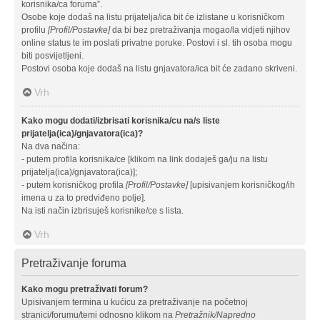
korisnika/ca foruma”.
Osobe koje dodaš na listu prijatelja/ica bit će izlistane u korisničkom
profilu
[Profil/Postavke]
da bi bez pretraživanja mogao/la vidjeti njihov
online status te im poslati privatne poruke. Postovi i sl. tih osoba mogu
biti posvijetljeni.
Postovi osoba koje dodaš na listu gnjavatora/ica bit će zadano skriveni.
Vrh
Kako mogu dodati/izbrisati korisnika/cu na/s liste
prijatelja(ica)/gnjavatora(ica)?
Na dva načina:
- putem profila korisnika/ce [klikom na link dodaješ ga/ju na listu
prijatelja(ica)/gnjavatora(ica)];
- putem korisničkog profila
[Profil/Postavke]
[upisivanjem korisničkog/ih
imena u za to predviđeno polje].
Na isti način izbrisuješ korisnike/ce s lista.
Vrh
Pretraživanje foruma
Kako mogu pretraživati forum?
Upisivanjem termina u kućicu za pretraživanje na početnoj
stranici/forumu/temi odnosno klikom na
Pretražnik/Napredno