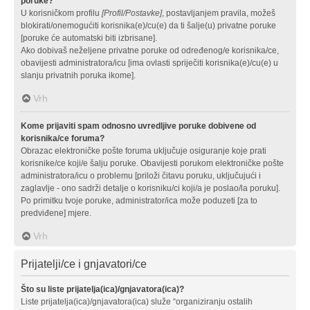
poruke?
U korisničkom profilu
[Profil/Postavke]
, postavljanjem pravila, možeš
blokirati/onemogućiti korisnika(e)/cu(e) da ti šalje(u) privatne poruke
[poruke će automatski biti izbrisane].
Ako dobivaš neželjene privatne poruke od određenog/e korisnika/ce,
obavijesti administratora/icu [ima ovlasti spriječiti korisnika(e)/cu(e) u
slanju privatnih poruka ikome].
Vrh
Kome prijaviti spam odnosno uvredljive poruke dobivene od
korisnika/ce foruma?
Obrazac elektroničke pošte foruma uključuje osiguranje koje prati
korisnike/ce koji/e šalju poruke. Obavijesti porukom elektroničke pošte
administratora/icu o problemu [priloži čitavu poruku, uključujući i
zaglavlje - ono sadrži detalje o korisniku/ci koji/a je poslao/la poruku].
Po primitku tvoje poruke, administrator/ica može poduzeti [za to
predviđene] mjere.
Vrh
Prijatelji/ce i gnjavatori/ce
Što su liste prijatelja(ica)/gnjavatora(ica)?
Liste prijatelja(ica)/gnjavatora(ica) služe “organiziranju ostalih