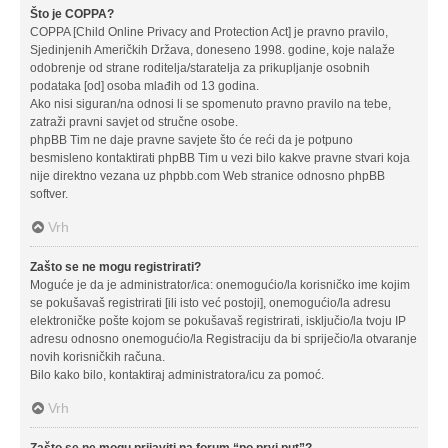
Što je COPPA?
COPPA [Child Online Privacy and Protection Act] je pravno pravilo,
Sjedinjenih Američkih Država, doneseno 1998. godine, koje nalaže
odobrenje od strane roditelja/staratelja za prikupljanje osobnih
podataka [od] osoba mlađih od 13 godina.
Ako nisi siguran/na odnosi li se spomenuto pravno pravilo na tebe,
zatraži pravni savjet od stručne osobe.
phpBB Tim ne daje pravne savjete što će reći da je potpuno
besmisleno kontaktirati phpBB Tim u vezi bilo kakve pravne stvari koja
nije direktno vezana uz phpbb.com Web stranice odnosno phpBB
softver.
Vrh
Zašto se ne mogu registrirati?
Moguće je da je administrator/ica: onemogućio/la korisničko ime kojim
se pokušavaš registrirati [ili isto već postoji], onemogućio/la adresu
elektroničke pošte kojom se pokušavaš registrirati, isključio/la tvoju IP
adresu odnosno onemogućio/la Registraciju da bi spriječio/la otvaranje
novih korisničkih računa.
Bilo kako bilo, kontaktiraj administratora/icu za pomoć.
Vrh
Zašto se ne mogu prijaviti na forum “po prvi put”?