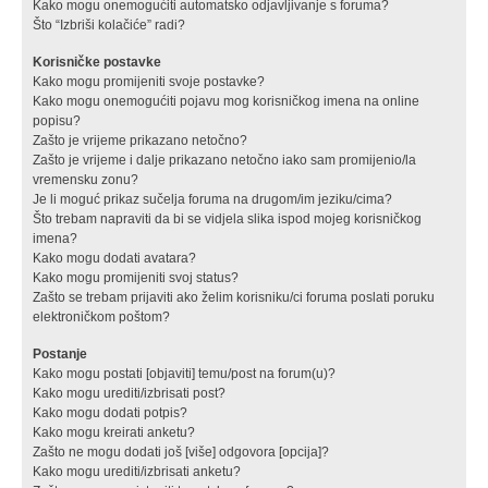
Kako mogu onemogućiti automatsko odjavljivanje s foruma?
Što “Izbriši kolačiće” radi?
Korisničke postavke
Kako mogu promijeniti svoje postavke?
Kako mogu onemogućiti pojavu mog korisničkog imena na online
popisu?
Zašto je vrijeme prikazano netočno?
Zašto je vrijeme i dalje prikazano netočno iako sam promijenio/la
vremensku zonu?
Je li moguć prikaz sučelja foruma na drugom/im jeziku/cima?
Što trebam napraviti da bi se vidjela slika ispod mojeg korisničkog
imena?
Kako mogu dodati avatara?
Kako mogu promijeniti svoj status?
Zašto se trebam prijaviti ako želim korisniku/ci foruma poslati poruku
elektroničkom poštom?
Postanje
Kako mogu postati [objaviti] temu/post na forum(u)?
Kako mogu urediti/izbrisati post?
Kako mogu dodati potpis?
Kako mogu kreirati anketu?
Zašto ne mogu dodati još [više] odgovora [opcija]?
Kako mogu urediti/izbrisati anketu?