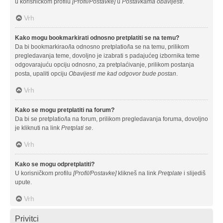
u korisničkom profilu
[Profil/Postavke]
u
Postavkama obavijesti
.
Vrh
Kako mogu bookmarkirati odnosno pretplatiti se na temu?
Da bi bookmarkirao/la odnosno pretplatio/la se na temu, prilikom
pregledavanja teme, dovoljno je izabrati s padajućeg izbornika teme
odgovarajuću opciju odnosno, za pretplaćivanje, prilikom postanja
posta, upaliti opciju
Obavijesti me kad odgovor bude postan
.
Vrh
Kako se mogu pretplatiti na forum?
Da bi se pretplatio/la na forum, prilikom pregledavanja foruma, dovoljno
je kliknuti na link
Pretplati se
.
Vrh
Kako se mogu odpretplatiti?
U korisničkom profilu
[Profil/Postavke]
klikneš na link
Pretplate
i slijediš
upute.
Vrh
Privitci