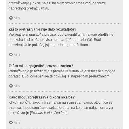
pretraživanje
[link se nalazi na svim stranicama i vodi na formu
naprednog pretraživanja].
Vrh
Zašto pretraživanje nije dalo rezultat(a)e?
Vjerojatno si upisao/la previše [uobičajenih] termina koje phpBB ne
indeksira ili si bio/la previše nejasan(a)/neodređen(a). Budi
određeniji/a te pokušaj [s] naprednim pretražnikom.
Vrh
Zašto mi se “pojavila” prazna stranica?
Pretraživanje je rezultiralo s previše rezultata koje server nije mogao
obraditi. Budi određeniji/a te pokušaj [s] naprednim pretražnikom.
Vrh
Kako mogu (pre)traži(va)ti korisnike/ce?
Klikom na
Članstvo
, link se nalazi na svim stranicama, otvorit će se
stranica, s popisom članova/ica foruma, na kojoj se nalazi forma za
pretraživanje [
Pronađi korisničko ime
].
Vrh