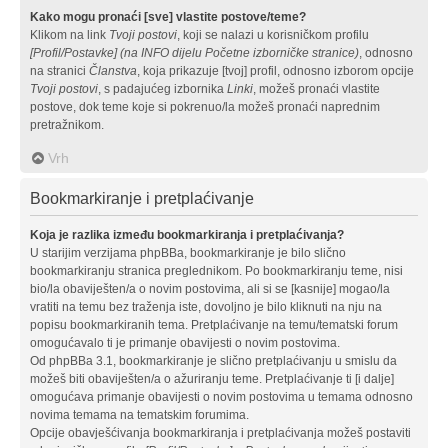
Kako mogu pronaći [sve] vlastite postove/teme?
Klikom na link
Tvoji postovi
, koji se nalazi u korisničkom profilu
[Profil/Postavke] (na INFO dijelu Početne izborničke stranice)
, odnosno
na stranici
Članstva
, koja prikazuje [tvoj] profil, odnosno izborom opcije
Tvoji postovi
, s padajućeg izbornika
Linki
, možeš pronaći vlastite
postove, dok teme koje si pokrenuo/la možeš pronaći naprednim
pretražnikom.
Vrh
Bookmarkiranje i pretplaćivanje
Koja je razlika između bookmarkiranja i pretplaćivanja?
U starijim verzijama phpBBa, bookmarkiranje je bilo slično
bookmarkiranju stranica preglednikom. Po bookmarkiranju teme, nisi
bio/la obaviješten/a o novim postovima, ali si se [kasnije] mogao/la
vratiti na temu bez traženja iste, dovoljno je bilo kliknuti na nju na
popisu bookmarkiranih tema. Pretplaćivanje na temu/tematski forum
omogućavalo ti je primanje obavijesti o novim postovima.
Od phpBBa 3.1, bookmarkiranje je slično pretplaćivanju u smislu da
možeš biti obaviješten/a o ažuriranju teme. Pretplaćivanje ti [i dalje]
omogućava primanje obavijesti o novim postovima u temama odnosno
novima temama na tematskim forumima.
Opcije obavješćivanja bookmarkiranja i pretplaćivanja možeš postaviti