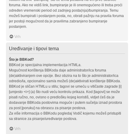
foruma. Ako ne vidiš link, bumpiranje je ili onemogućeno ili treba proći
određen vremenski period od zadnjeg posta(nja)/bumpiranja. Temu
možeš bumpirati i postanjem posta, no, obrati pažnju na pravila foruma
jer postoji mogućnost da je pravilima zabranjeno bumpiranje
postanjem.
Vrh
Uređivanje i tipovi tema
Što je BBKod?
BBKod je specijalna implementacija HTMLa.
Mogućnost korištenja BBKoda daje administrator/ica foruma
(de)aktiviranjem ove opcije. Bez obzira na to što je administrator/ica
odredio/la, opcionalno sam/a možeš (de)aktivirati korištenje BBKoda.
BBKod je sličan HTMLu u stilu; tagovi se umeću u vitičaste zagrade [i]
[umjesto <i>] (a) što nudi veću kontrolu prikaza. Kod [tagovi] se može
pisati ručno, no, ovisno o predlošku kojeg koristiš, vidjet ćeš da je
dodavanje BBKoda postovima moguće i putem sučelja iznad prostora
za post [poruku] na obrascu za pisanje postova.
Za više informacija o BBKodu pogledaj Vodič kojemu možeš pristupiti
sa stranice za pisanje/uređivanje postova.
Vrh