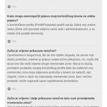
Vrh
Kako mogu onemogućiti pojavu mog korisničkog imena na online
popisu?
U korisničkom profilu [
Profil/Postavke
] upališ opciju
Sakrij moj online
status
[čime ćeš (p)ostati vidljiv/a samo sebi i administratoru/ici, a za
ostale ćeš postati skriven/a].
Vrh
Zašto je vrijeme prikazano netočno?
Zanemarimo li mogućnost, što se vrlo rijetko događa, da server nije
dobro podešen, vrijeme je gotovo uvijek točno prikazano, no, može biti
da je ono što vidiš vrijeme
druge vremenske zone
. Ako je to slučaj,
promijeni postavke svojeg korisničkog profila tako da izabereš onu
vremensku zonu koja odgovara području u kojem se nalaziš, npr.
Zagreb. Uzmi u obzir da mijenjanje vremenske zone, kao i većinu
postavki, može napraviti samo registrirani/a korisnik/ca.
Vrh
Zašto je vrijeme i dalje prikazano netočno iako sam promijenio/la
vremensku zonu?
Ako si siguran/na da si postavio/la točnu
vremensku zonu
, ali je vrijeme