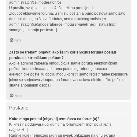
administratori/ce, moderatori/ce].
U pravilu, svoj status ne možeš direktno promijeniti.
Zloupotrebljavanje foruma, u smislu postanja puno postova samo zato
da bi se dosegao što veći status, nema nikakvog smisla jer
administratori(ce)/moderatori(ce) mogu
smanjiti
nečiji status [npr.
smanjenjem broja postova...].
Vrh
Zašto se trebam prijaviti ako želim korisniku/ci foruma poslati
poruku elektroničkom poštom?
Ako je administrator/ica omogućio/la slanje poruka elektroničkom
poštom korisnicima/ama foruma putem ugrađenog obrasca
elektroničke pošte: tu opciju mogu koristiti samo registrirani/e korisnici/e
[čime se sprječava zlouporaba forumova sustava elektroničke pošte od
strane anonimnih osoba].
Vrh
Postanje
Kako mogu postati [objaviti] temu/post na forum(u)?
Klikneš na odgovarajući gumb na forumu/temi [npr.
nova tema
,
odgovori
...].
Radnje koje (ne)možeš raditi su uvijek prikazane na dnu ekrana