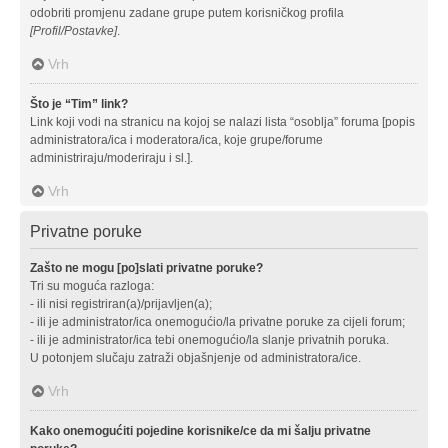
odobriti promjenu zadane grupe putem korisničkog profila
[Profil/Postavke]
.
Vrh
Što je “Tim” link?
Link koji vodi na stranicu na kojoj se nalazi lista “osoblja” foruma [popis
administratora/ica i moderatora/ica, koje grupe/forume
administriraju/moderiraju i sl.].
Vrh
Privatne poruke
Zašto ne mogu [po]slati privatne poruke?
Tri su moguća razloga:
- ili nisi registriran(a)/prijavljen(a);
- ili je administrator/ica onemogućio/la privatne poruke za cijeli forum;
- ili je administrator/ica tebi onemogućio/la slanje privatnih poruka.
U potonjem slučaju zatraži objašnjenje od administratora/ice.
Vrh
Kako onemogućiti pojedine korisnike/ce da mi šalju privatne