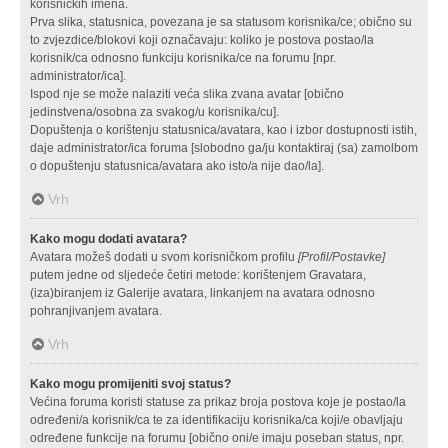
korisničkih imena.
Prva slika, statusnica, povezana je sa statusom korisnika/ce; obično su
to zvjezdice/blokovi koji označavaju: koliko je postova postao/la
korisnik/ca odnosno funkciju korisnika/ce na forumu [npr.
administrator/ica].
Ispod nje se može nalaziti veća slika zvana avatar [obično
jedinstvena/osobna za svakog/u korisnika/cu].
Dopuštenja o korištenju statusnica/avatara, kao i izbor dostupnosti istih,
daje administrator/ica foruma [slobodno ga/ju kontaktiraj (sa) zamolbom
o dopuštenju statusnica/avatara ako isto/a nije dao/la].
Vrh
Kako mogu dodati avatara?
Avatara možeš dodati u svom korisničkom profilu
[Profil/Postavke]
putem jedne od sljedeće četiri metode: korištenjem Gravatara,
(iza)biranjem iz Galerije avatara, linkanjem na avatara odnosno
pohranjivanjem avatara.
Vrh
Kako mogu promijeniti svoj status?
Većina foruma koristi statuse za prikaz broja postova koje je postao/la
određeni/a korisnik/ca te za identifikaciju korisnika/ca koji/e obavljaju
određene funkcije na forumu [obično oni/e imaju poseban status, npr.