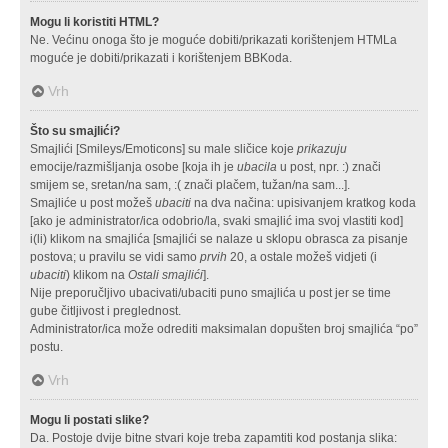
Mogu li koristiti HTML?
Ne. Većinu onoga što je moguće dobiti/prikazati korištenjem HTMLa
moguće je dobiti/prikazati i korištenjem BBKoda.
Vrh
Što su smajlići?
Smajlići [Smileys/Emoticons] su male sličice koje
prikazuju
emocije/razmišljanja osobe [koja ih je
ubacila
u post, npr. :) znači
smijem se, sretan/na sam, :( znači plačem, tužan/na sam...].
Smajliće u post možeš
ubaciti
na dva načina: upisivanjem kratkog koda
[ako je administrator/ica odobrio/la, svaki smajlić ima svoj vlastiti kod]
i(li) klikom na smajlića [smajlići se nalaze u sklopu obrasca za pisanje
postova; u pravilu se vidi samo
prvih
20, a ostale možeš vidjeti (i
ubaciti
) klikom na
Ostali smajlići
].
Nije preporučljivo ubacivati/ubaciti puno smajlića u post jer se time
gube čitljivost i preglednost.
Administrator/ica može odrediti maksimalan dopušten broj smajlića “po”
postu.
Vrh
Mogu li postati slike?
Da. Postoje dvije bitne stvari koje treba zapamtiti kod postanja slika: