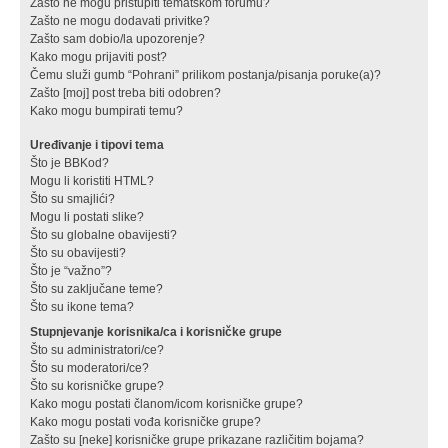
Zašto ne mogu pristupiti tematskom forumu?
Zašto ne mogu dodavati privitke?
Zašto sam dobio/la upozorenje?
Kako mogu prijaviti post?
Čemu služi gumb “Pohrani” prilikom postanja/pisanja poruke(a)?
Zašto [moj] post treba biti odobren?
Kako mogu bumpirati temu?
Uređivanje i tipovi tema
Što je BBKod?
Mogu li koristiti HTML?
Što su smajlići?
Mogu li postati slike?
Što su globalne obavijesti?
Što su obavijesti?
Što je “važno”?
Što su zaključane teme?
Što su ikone tema?
Stupnjevanje korisnika/ca i korisničke grupe
Što su administratori/ce?
Što su moderatori/ce?
Što su korisničke grupe?
Kako mogu postati članom/icom korisničke grupe?
Kako mogu postati vođa korisničke grupe?
Zašto su [neke] korisničke grupe prikazane različitim bojama?