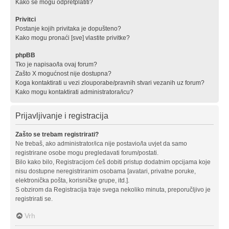
Kako se mogu odpretplatiti?
Privitci
Postanje kojih privitaka je dopušteno?
Kako mogu pronaći [sve] vlastite privitke?
phpBB
Tko je napisao/la ovaj forum?
Zašto X mogućnost nije dostupna?
Koga kontaktirati u vezi zlouporabe/pravnih stvari vezanih uz forum?
Kako mogu kontaktirati administratora/icu?
Prijavljivanje i registracija
Zašto se trebam registrirati?
Ne trebaš, ako administrator/ica nije postavio/la uvjet da samo
registrirane osobe mogu pregledavati forum/postati.
Bilo kako bilo, Registracijom ćeš dobiti pristup dodatnim opcijama koje
nisu dostupne neregistriranim osobama [avatari, privatne poruke,
elektronička pošta, korisničke grupe, itd.].
S obzirom da Registracija traje svega nekoliko minuta, preporučljivo je
registrirati se.
Vrh