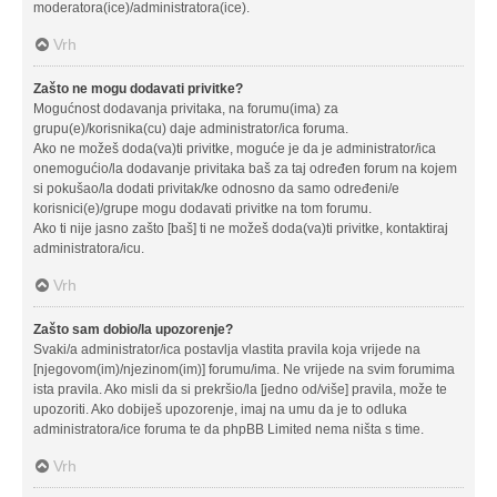
moderatora(ice)/administratora(ice).
Vrh
Zašto ne mogu dodavati privitke?
Mogućnost dodavanja privitaka, na forumu(ima) za
grupu(e)/korisnika(cu) daje administrator/ica foruma.
Ako ne možeš doda(va)ti privitke, moguće je da je administrator/ica
onemogućio/la dodavanje privitaka baš za taj određen forum na kojem
si pokušao/la dodati privitak/ke odnosno da samo određeni/e
korisnici(e)/grupe mogu dodavati privitke na tom forumu.
Ako ti nije jasno zašto [baš] ti ne možeš doda(va)ti privitke, kontaktiraj
administratora/icu.
Vrh
Zašto sam dobio/la upozorenje?
Svaki/a administrator/ica postavlja vlastita pravila koja vrijede na
[njegovom(im)/njezinom(im)] forumu/ima. Ne vrijede na svim forumima
ista pravila. Ako misli da si prekršio/la [jedno od/više] pravila, može te
upozoriti. Ako dobiješ upozorenje, imaj na umu da je to odluka
administratora/ice foruma te da phpBB Limited nema ništa s time.
Vrh