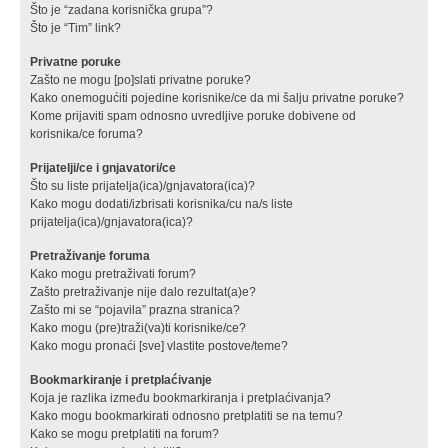
Što je “zadana korisnička grupa”?
Što je “Tim” link?
Privatne poruke
Zašto ne mogu [po]slati privatne poruke?
Kako onemogućiti pojedine korisnike/ce da mi šalju privatne poruke?
Kome prijaviti spam odnosno uvredljive poruke dobivene od
korisnika/ce foruma?
Prijatelji/ce i gnjavatori/ce
Što su liste prijatelja(ica)/gnjavatora(ica)?
Kako mogu dodati/izbrisati korisnika/cu na/s liste
prijatelja(ica)/gnjavatora(ica)?
Pretraživanje foruma
Kako mogu pretraživati forum?
Zašto pretraživanje nije dalo rezultat(a)e?
Zašto mi se “pojavila” prazna stranica?
Kako mogu (pre)traži(va)ti korisnike/ce?
Kako mogu pronaći [sve] vlastite postove/teme?
Bookmarkiranje i pretplaćivanje
Koja je razlika između bookmarkiranja i pretplaćivanja?
Kako mogu bookmarkirati odnosno pretplatiti se na temu?
Kako se mogu pretplatiti na forum?