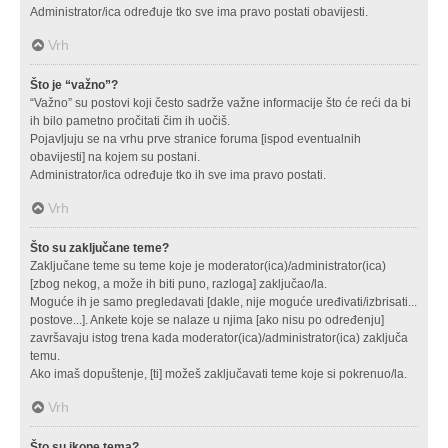
Administrator/ica određuje tko sve ima pravo postati obavijesti.
Vrh
Što je “važno”?
“Važno” su postovi koji često sadrže važne informacije što će reći da bi
ih bilo pametno pročitati čim ih uočiš.
Pojavljuju se na vrhu prve stranice foruma [ispod eventualnih
obavijesti] na kojem su postani.
Administrator/ica određuje tko ih sve ima pravo postati.
Vrh
Što su zaključane teme?
Zaključane teme su teme koje je moderator(ica)/administrator(ica)
[zbog nekog, a može ih biti puno, razloga] zaključao/la.
Moguće ih je samo pregledavati [dakle, nije moguće uređivati/izbrisati...
postove...]. Ankete koje se nalaze u njima [ako nisu po određenju]
završavaju istog trena kada moderator(ica)/administrator(ica) zaključa
temu.
Ako imaš dopuštenje, [ti] možeš zaključavati teme koje si pokrenuo/la.
Vrh
Što su ikone tema?