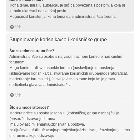
Ikona teme, [bira ju autor/ica], je sličica povezana s postom, a koja bi
trebala ukazivati na sadržaj posta.
Mogućnost korištenja ikona tema daje administrator/ica foruma.
Vrh
Stupnjevanje korisnika/ca i korisničke grupe
Što su administratori/ce?
Administratori/ce su osobe s najvišom razinom kontrole nad cijelim
forumom.
Mogu kontrolirati sve aspekte foruma [postavljanje dopuštenja,
isključivanje korisnika/ca, stvaranje korisničkih grupa/moderatora(ica),
moderiranje foruma itd.], [a sve] ovisno o tome koja im je prava
dodijelio/la glavni/a administrator/ica.
Vrh
Što su moderatori/ce?
Moderatori/ce su osobe [osoba ili (korisnička) grupa osoba] čiji je
“posao”
održavanje foruma.
Imaju ovlasti mijenjanja/izbrisivanja postova,
zaključavanja/otključavanja/premještanja/izbrisivanja/razdvajanja tema
u forumima koje održavaju.