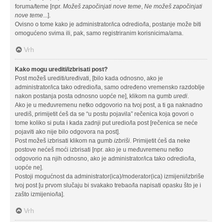
foruma/teme [npr.
Možeš započinjati nove teme
,
Ne možeš započinjati
nove teme
...].
Ovisno o tome kako je administrator/ica odredio/la, postanje može biti
omogućeno svima ili, pak, samo registriranim korisnicima/ama.
Vrh
Kako mogu urediti/izbrisati post?
Post možeš urediti/uređivati, [bilo kada odnosno, ako je
administrator/ica tako odredio/la, samo određeno vremensko razdoblje
nakon postanja posta odnosno uopće ne], klikom na gumb
uredi
.
Ako je u međuvremenu netko odgovorio na tvoj post, a ti ga naknadno
urediš, primijetit ćeš da se “u postu pojavila” rečenica koja govori o
tome koliko si puta i kada zadnji put uredio/la post [rečenica se neće
pojaviti ako nije bilo odgovora na post].
Post možeš izbrisati klikom na gumb
izbriši
. Primijetit ćeš da neke
postove nećeš moći izbrisati [npr. ako je u međuvremenu netko
odgovorio na njih odnosno, ako je administrator/ica tako odredio/la,
uopće ne].
Postoji mogućnost da administrator(ica)/moderator(ica) izmijeni/izbriše
tvoj post [u prvom slučaju bi svakako trebao/la napisati opasku što je i
zašto izmijenio/la].
Vrh