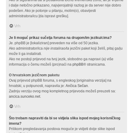
i dalje netočno prikazano, najvjerojatniji razlog je da server nije dobro
podešen. Ako je potonje u pitanju, molim(o), obavijesti
administratora/icu [da ispravi grešku].
Vrh
Je li moguć prikaz sučelja foruma na drugom/im jeziku/cima?
Je. phpBB je [lokaliziran] preveden na više od 50 jezika.
Ako administrator/ica
nije instalirao/la
jezični paket koji želiš, pitaj ga/ju
može li ga instalirati.
Ako ne postoji prijevod na tvoj jezik, slobodno ga napravi (a) više
informacija o čemu možeš (pro)naći na
phpBB
® stranicama.
O hrvatskom jezičnom paketu
Ovaj prijevod phpBB foruma, s engleskog [originalna verzija] na
hrvatski, u potpunosti, napravila je:
Ančica Sečan
.
Zadnju verziju ovog mog kompletnog prijevoda možeš preuzeti sa:
ancica.sunceko.net
.
Vrh
Što trebam napraviti da bi se vidjela slika ispod mojeg korisničkog
imena?
Prilikom pregledavanja postova moguće je vidjeti dvije slike ispod