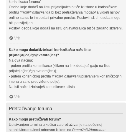
korisnika/ca foruma”.
Osobe koje dodaš na listu prijatelja/ica bit će izlistane u korisničkom
profilu
[Profil/Postavke]
da bi bez pretraživanja mogao/la vidjeti njihov
online status te im poslati privatne poruke. Postovi i sl. tih osoba mogu
biti posvijetljeni.
Postovi osoba koje dodaš na listu gnjavatora/ica bit će zadano skriveni.
Vrh
Kako mogu dodati/izbrisati korisnika/cu na/s liste
prijatelja(ica)/gnjavatora(ica)?
Na dva načina:
- putem profila korisnika/ce [klikom na link dodaješ ga/ju na listu
prijatelja(ica)/gnjavatora(ica)];
- putem korisničkog profila
[Profil/Postavke]
[upisivanjem korisničkog/ih
imena u za to predviđeno polje].
Na isti način izbrisuješ korisnike/ce s lista.
Vrh
Pretraživanje foruma
Kako mogu pretraživati forum?
Upisivanjem termina u kućicu za pretraživanje na početnoj
stranici/forumu/temi odnosno klikom na
Pretražnik/Napredno