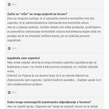
Vrh
Zašto se “više” ne mogu prijaviti na forum?
Dva su moguća razloga: ili si upisao/la
netočno
korisničko ime i(li)
zaporku; ili je administrator/ica
izbrisao/la
tvoj korisnički račun.
Ako je u pitanju potonje: možda nikada nisi ništa postao/la, [uobičajeno
je periodično izbrisivanje korisničkih računa korisnika/ca koji/e ništa ne
postaju da bi se smanjila veličina baze], pa se pokušaj ponovo
registrirati.
Vrh
Izgubio/la sam zaporku!
Nije smak svijeta! Jest da je tvoja trenutna zaporka izgubljena [jer je
kriptirana u bazi i ne može ti biti ponovo poslana], no, možeš zatražiti
novu.
Klikneš na
Prijava
te na stranici koja će ti se otvoriti klikneš na
Zaboravio/la sam zaporku
. Upišeš tražene podatke... Daljnje upute će ti
stići elektroničkom poštom.
Vrh
Kako mogu onemogućiti automatsko odjavljivanje s foruma?
Ako ne upališ opciju
“Zapamti me”
kada se prijaviš, forum će te držati