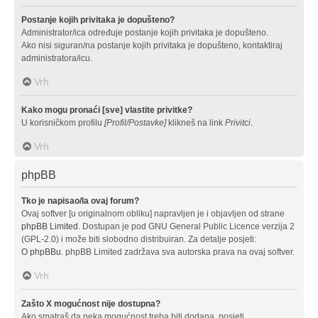
Postanje kojih privitaka je dopušteno?
Administrator/ica određuje postanje kojih privitaka je dopušteno.
Ako nisi siguran/na postanje kojih privitaka je dopušteno, kontaktiraj
administratora/icu.
Vrh
Kako mogu pronaći [sve] vlastite privitke?
U korisničkom profilu
[Profil/Postavke]
klikneš na link
Privitci
.
Vrh
phpBB
Tko je napisao/la ovaj forum?
Ovaj softver [u originalnom obliku] napravljen je i objavljen od strane
phpBB Limited
. Dostupan je pod GNU General Public Licence verzija 2
(GPL-2.0) i može biti slobodno distribuiran. Za detalje posjeti:
O phpBBu
. phpBB Limited zadržava sva autorska prava na ovaj softver.
Vrh
Zašto X mogućnost nije dostupna?
Ako smatraš da neka mogućnost treba biti dodana, posjeti