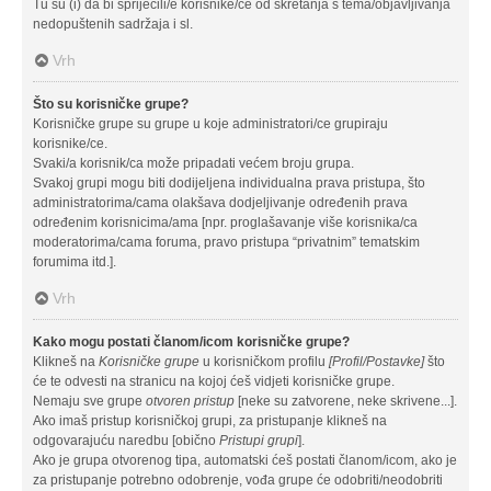
Tu su (i) da bi spriječili/e korisnike/ce od skretanja s tema/objavljivanja
nedopuštenih sadržaja i sl.
Vrh
Što su korisničke grupe?
Korisničke grupe su grupe u koje administratori/ce grupiraju
korisnike/ce.
Svaki/a korisnik/ca može pripadati većem broju grupa.
Svakoj grupi mogu biti dodijeljena individualna prava pristupa, što
administratorima/cama olakšava dodjeljivanje određenih prava
određenim korisnicima/ama [npr. proglašavanje više korisnika/ca
moderatorima/cama foruma, pravo pristupa “privatnim” tematskim
forumima itd.].
Vrh
Kako mogu postati članom/icom korisničke grupe?
Klikneš na
Korisničke grupe
u korisničkom profilu
[Profil/Postavke]
što
će te odvesti na stranicu na kojoj ćeš vidjeti korisničke grupe.
Nemaju sve grupe
otvoren pristup
[neke su zatvorene, neke skrivene...].
Ako imaš pristup korisničkoj grupi, za pristupanje klikneš na
odgovarajuću naredbu [obično
Pristupi grupi
].
Ako je grupa otvorenog tipa, automatski ćeš postati članom/icom, ako je
za pristupanje potrebno odobrenje, vođa grupe će odobriti/neodobriti