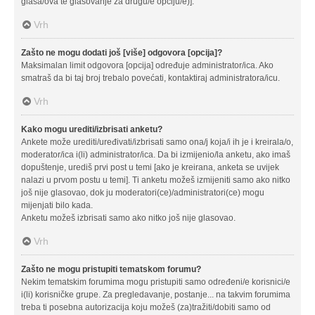
glasa/ova te glasovanje za drugu/e opciju/e)].
Vrh
Zašto ne mogu dodati još [više] odgovora [opcija]?
Maksimalan limit odgovora [opcija] određuje administrator/ica. Ako
smatraš da bi taj broj trebalo povećati, kontaktiraj administratora/icu.
Vrh
Kako mogu urediti/izbrisati anketu?
Ankete može urediti/uređivati/izbrisati samo ona/j koja/i ih je i kreirala/o,
moderator/ica i(li) administrator/ica. Da bi izmijenio/la anketu, ako imaš
dopuštenje, urediš prvi post u temi [ako je kreirana, anketa se uvijek
nalazi u prvom postu u temi]. Ti anketu možeš izmijeniti samo ako nitko
još nije glasovao, dok ju moderatori(ce)/administratori(ce) mogu
mijenjati bilo kada.
Anketu možeš izbrisati samo ako nitko još nije glasovao.
Vrh
Zašto ne mogu pristupiti tematskom forumu?
Nekim tematskim forumima mogu pristupiti samo određeni/e korisnici/e
i(li) korisničke grupe. Za pregledavanje, postanje... na takvim forumima
treba ti posebna autorizacija koju možeš (za)tražiti/dobiti samo od