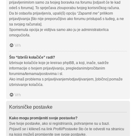
prijavljenim/om samo za tvojeg boravka na forumu [odjavit će te kad
odeš s foruma]. To sprječava zlouporabu tvojeg korisničkog računa.
Da bi ostao/la prijavljen/a, upali(š) opciju
“Zapamti me”
prilikom
prijavljivanja [što nije preporučljivo ako forumu pristupaš s tuđeg, a ne
sa svojeg računala].
Spomenuta opcija je vidljiva samo ako ju je administrator/ica
omogućio/la.
Vrh
Što “Izbriši kolačiće” radi?
Izbrisuje kolačiće koje je kreirao phpBB, a koji, inače, sadrže
informacije o tvojem prijavljivanju, pregledanim/pročitanim
forumima/temama/postovima i sl.
Ako imaš problema s prijavljivanjem/odjavljivanjem, [obično] pomaže
izbrisivanje kolačića.
Vrh
Korisničke postavke
Kako mogu promijeniti svoje postavke?
Sve tvoje postavke, ako si registriran/a, pohranjene su u bazi.
Prijaviš se
i klikneš na link
Profil/Postavke
što će te odvesti na stranicu
na kojoj možeš promijenite sve svoje postavke.