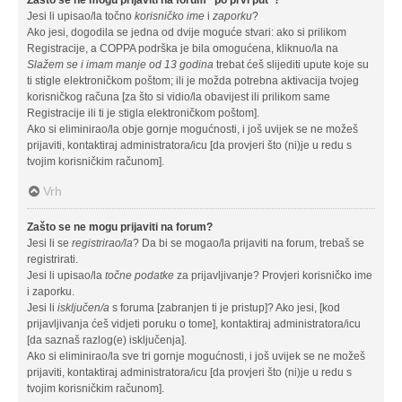
Jesi li upisao/la točno
korisničko ime
i
zaporku
?
Ako jesi, dogodila se jedna od dvije moguće stvari: ako si prilikom
Registracije, a COPPA podrška je bila omogućena, kliknuo/la na
Slažem se i imam manje od 13 godina
trebat ćeš slijediti upute koje su
ti stigle elektroničkom poštom; ili je možda potrebna aktivacija tvojeg
korisničkog računa [za što si vidio/la obavijest ili prilikom same
Registracije ili ti je stigla elektroničkom poštom].
Ako si eliminirao/la obje gornje mogućnosti, i još uvijek se ne možeš
prijaviti, kontaktiraj administratora/icu [da provjeri što (ni)je u redu s
tvojim korisničkim računom].
Vrh
Zašto se ne mogu prijaviti na forum?
Jesi li se
registrirao/la
? Da bi se mogao/la prijaviti na forum, trebaš se
registrirati.
Jesi li upisao/la
točne podatke
za prijavljivanje? Provjeri korisničko ime
i zaporku.
Jesi li
isključen/a
s foruma [zabranjen ti je pristup]? Ako jesi, [kod
prijavljivanja ćeš vidjeti poruku o tome], kontaktiraj administratora/icu
[da saznaš razlog(e) isključenja].
Ako si eliminirao/la sve tri gornje mogućnosti, i još uvijek se ne možeš
prijaviti, kontaktiraj administratora/icu [da provjeri što (ni)je u redu s
tvojim korisničkim računom].