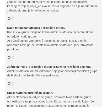
zahtjev, ako neodobri zahtjev bilo bi lijepo da ga/ju ne gnjaviš
traženjem objašnjenja, jer, ako se zaista dogodilo da ti je neodobrio/la
zahtjev, sigurno je imao/la dobar razlog.
Vrh
Kako mogu postati vođa korisničke grupe?
Korisničke grupe inicijalno kreira administrator/ica pri čemu odmah
određuje i vođu grupe.
Ako želiš postati vođom već postojeće grupe ili, pak, (za)tražiti
otvaranje nove grupe, kontaktiraj administratora/icu [npr. privatnom
porukom].
Vrh
Zašto su [neke] korisničke grupe prikazane različitim bojama?
Administrator/ica foruma određuje boje [članova/ica] korisničkih grupa
da bi ih bilo lakše identificirati/razlikovati.
Vrh
Što je “zadana korisnička grupa”?
Ako si član/ica više od jedne grupe, postavke tvoje zadane grupe
odnosit će se na prikaz tvojeg korisničkog imena u smislu kojom će
bojom te s kojim statusom biti prikazano. Administrator/ica može