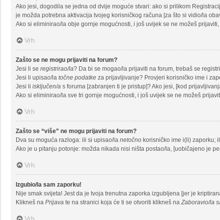
Ako jesi, dogodila se jedna od dvije moguće stvari: ako si prilikom Registra
je možda potrebna aktivacija tvojeg korisničkog računa [za što si vidio/la obavij
Ako si eliminirao/la obje gornje mogućnosti, i još uvijek se ne možeš prijaviti,
Vrh
Zašto se ne mogu prijaviti na forum?
Jesi li se
registrirao/la
? Da bi se mogao/la prijaviti na forum, trebaš se registrir
Jesi li upisao/la
točne podatke
za prijavljivanje? Provjeri korisničko ime i zap
Jesi li
isključen/a
s foruma [zabranjen ti je pristup]? Ako jesi, [kod prijavljivan
Ako si eliminirao/la sve tri gornje mogućnosti, i još uvijek se ne možeš prijavit
Vrh
Zašto se “više” ne mogu prijaviti na forum?
Dva su moguća razloga: ili si upisao/la
netočno
korisničko ime i(li) zaporku; i
Ako je u pitanju potonje: možda nikada nisi ništa postao/la, [uobičajeno je per
Vrh
Izgubio/la sam zaporku!
Nije smak svijeta! Jest da je tvoja trenutna zaporka izgubljena [jer je kriptira
Klikneš na
Prijava
te na stranici koja će ti se otvoriti klikneš na
Zaboravio/la 
Vrh