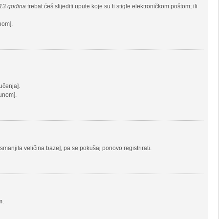
13 godina
trebat ćeš slijediti upute koje su ti stigle elektroničkom poštom; ili
unom].
jučenja].
čunom].
 smanjila veličina baze], pa se pokušaj ponovo registrirati.
m.