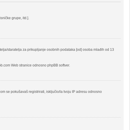
ničke grupe, itd.].
elja/staratelja za prikupljanje osobnih podataka [od] osoba mlađih od 13
hpbb.com Web stranice odnosno phpBB softver.
jom se pokušavaš registrirati, isključio/la tvoju IP adresu odnosno