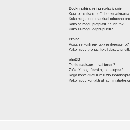
Bookmarkiranje i pretplaćivanje
Koja je razlika između bookmarkiranja 
Kako mogu bookmarkirati odnosno pretp
Kako se mogu pretplatiti na forum?
Kako se mogu odpretplatiti?
Privitci
Postanje kojih privitaka je dopušteno?
Kako mogu pronaći [sve] vlastite privit
phpBB
Tko je napisao/la ovaj forum?
Zašto X mogućnost nije dostupna?
Koga kontaktirati u vezi zlouporabe/pr
Kako mogu kontaktirati administratora/