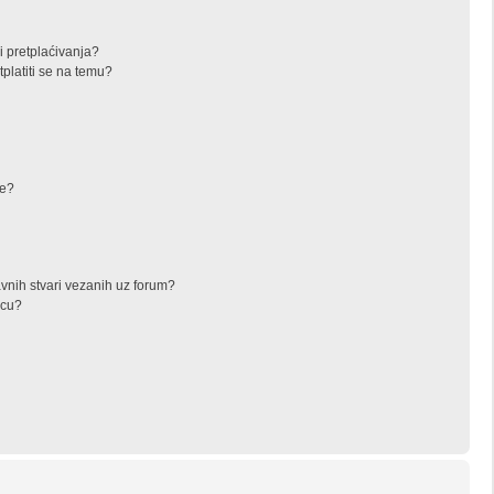
i pretplaćivanja?
latiti se na temu?
ke?
avnih stvari vezanih uz forum?
icu?