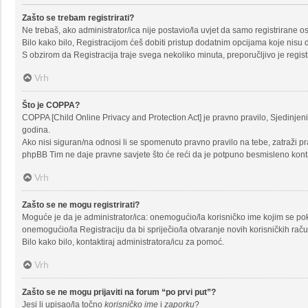
Zašto se trebam registrirati?
Ne trebaš, ako administrator/ica nije postavio/la uvjet da samo registrirane 
Bilo kako bilo, Registracijom ćeš dobiti pristup dodatnim opcijama koje nisu d
S obzirom da Registracija traje svega nekoliko minuta, preporučljivo je registr
Vrh
Što je COPPA?
COPPA [Child Online Privacy and Protection Act] je pravno pravilo, Sjedinje
godina.
Ako nisi siguran/na odnosi li se spomenuto pravno pravilo na tebe, zatraži pr
phpBB Tim ne daje pravne savjete što će reći da je potpuno besmisleno kont
Vrh
Zašto se ne mogu registrirati?
Moguće je da je administrator/ica: onemogućio/la korisničko ime kojim se pokuš
onemogućio/la Registraciju da bi spriječio/la otvaranje novih korisničkih rač
Bilo kako bilo, kontaktiraj administratora/icu za pomoć.
Vrh
Zašto se ne mogu prijaviti na forum “po prvi put”?
Jesi li upisao/la točno
korisničko ime
i
zaporku
?