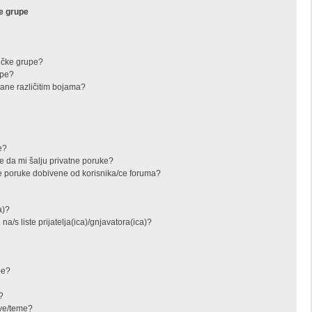
ke grupe
ičke grupe?
upe?
zane različitim bojama?
e?
e da mi šalju privatne poruke?
e poruke dobivene od korisnika/ce foruma?
a)?
na/s liste prijatelja(ica)/gnjavatora(ica)?
)e?
?
ove/teme?