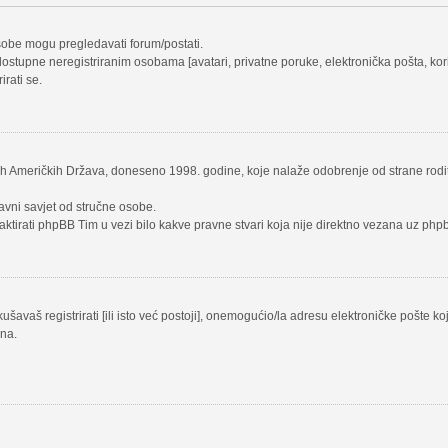
osobe mogu pregledavati forum/postati.
ostupne neregistriranim osobama [avatari, privatne poruke, elektronička pošta, koris
irati se.
nih Američkih Država, doneseno 1998. godine, koje nalaže odobrenje od strane rodit
avni savjet od stručne osobe.
aktirati phpBB Tim u vezi bilo kakve pravne stvari koja nije direktno vezana uz p
avaš registrirati [ili isto već postoji], onemogućio/la adresu elektroničke pošte ko
una.