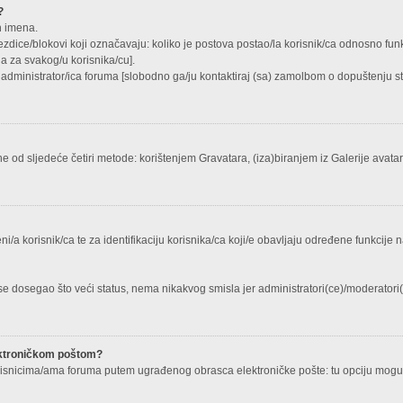
?
h imena.
ezdice/blokovi koji označavaju: koliko je postova postao/la korisnik/ca odnosno funkc
a za svakog/u korisnika/cu].
e administrator/ica foruma [slobodno ga/ju kontaktiraj (sa) zamolbom o dopuštenju sta
 od sljedeće četiri metode: korištenjem Gravatara, (iza)biranjem iz Galerije avat
i/a korisnik/ca te za identifikaciju korisnika/ca koji/e obavljaju određene funkcije 
se dosegao što veći status, nema nikakvog smisla jer administratori(ce)/moderator
lektroničkom poštom?
isnicima/ama foruma putem ugrađenog obrasca elektroničke pošte: tu opciju mogu kor