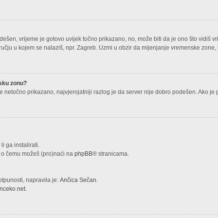
ešen, vrijeme je gotovo uvijek točno prikazano, no, može biti da je ono što vidiš v
ju u kojem se nalaziš, npr. Zagreb. Uzmi u obzir da mijenjanje vremenske zone, kao
nsku zonu?
alje netočno prikazano, najvjerojatniji razlog je da server nije dobro podešen. Ako je 
i ga instalirati.
ija o čemu možeš (pro)naći na
phpBB
® stranicama.
otpunosti, napravila je:
Ančica Sečan
.
nceko.net
.