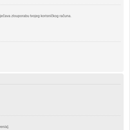
prječava zlouporabu tvojeg korisničkog računa.
ven/a].