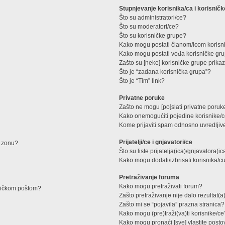
Stupnjevanje korisnika/ca i korisnič
Što su administratori/ce?
Što su moderatori/ce?
Što su korisničke grupe?
Kako mogu postati članom/icom korisn
Kako mogu postati vođa korisničke gr
Zašto su [neke] korisničke grupe prika
Što je “zadana korisnička grupa”?
Što je “Tim” link?
Privatne poruke
Zašto ne mogu [po]slati privatne poruk
Kako onemogućiti pojedine korisnike/c
Kome prijaviti spam odnosno uvredljiv
Prijatelji/ce i gnjavatori/ce
u zonu?
Što su liste prijatelja(ica)/gnjavatora(ic
Kako mogu dodati/izbrisati korisnika/cu 
Pretraživanje foruma
Kako mogu pretraživati forum?
roničkom poštom?
Zašto pretraživanje nije dalo rezultat(a
Zašto mi se “pojavila” prazna stranica?
Kako mogu (pre)traži(va)ti korisnike/ce
Kako mogu pronaći [sve] vlastite post