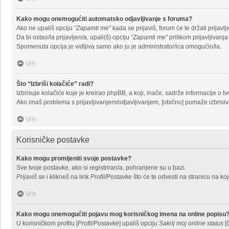
Kako mogu onemogućiti automatsko odjavljivanje s foruma?
Ako ne upališ opciju
“Zapamti me”
kada se prijaviš, forum će te držati prija
Da bi ostao/la prijavljen/a, upali(š) opciju
“Zapamti me”
prilikom prijavljivanj
Spomenuta opcija je vidljiva samo ako ju je administrator/ica omogućio/la.
Vrh
Što “Izbriši kolačiće” radi?
Izbrisuje kolačiće koje je kreirao phpBB, a koji, inače, sadrže informacije o
Ako imaš problema s prijavljivanjem/odjavljivanjem, [obično] pomaže izbrisiv
Vrh
Korisničke postavke
Kako mogu promijeniti svoje postavke?
Sve tvoje postavke, ako si registriran/a, pohranjene su u bazi.
Prijaviš se
i klikneš na link
Profil/Postavke
što će te odvesti na stranicu na ko
Vrh
Kako mogu onemogućiti pojavu mog korisničkog imena na online popisu
U korisničkom profilu [
Profil/Postavke
] upališ opciju
Sakrij moj online status
[č