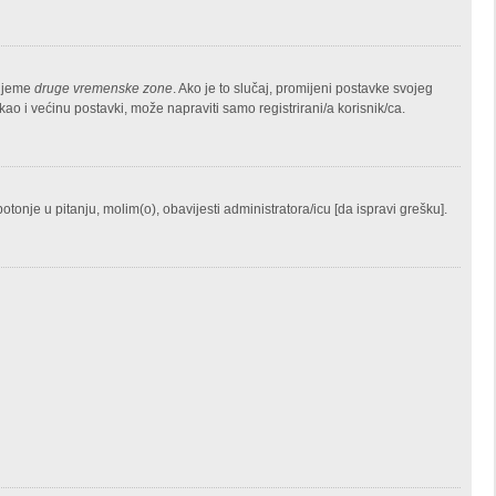
rijeme
druge vremenske zone
. Ako je to slučaj, promijeni postavke svojeg
 i većinu postavki, može napraviti samo registrirani/a korisnik/ca.
potonje u pitanju, molim(o), obavijesti administratora/icu [da ispravi grešku].