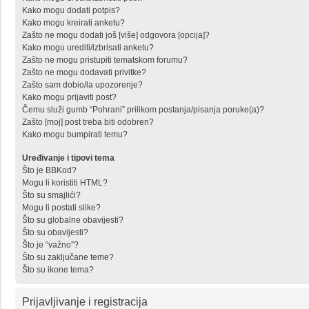
Kako mogu dodati potpis?
Kako mogu kreirati anketu?
Zašto ne mogu dodati još [više] odgovora [opcija]?
Kako mogu urediti/izbrisati anketu?
Zašto ne mogu pristupiti tematskom forumu?
Zašto ne mogu dodavati privitke?
Zašto sam dobio/la upozorenje?
Kako mogu prijaviti post?
Čemu služi gumb “Pohrani” prilikom postanja/pisanja poruke(a)?
Zašto [moj] post treba biti odobren?
Kako mogu bumpirati temu?
Uređivanje i tipovi tema
Što je BBKod?
Mogu li koristiti HTML?
Što su smajlići?
Mogu li postati slike?
Što su globalne obavijesti?
Što su obavijesti?
Što je “važno”?
Što su zaključane teme?
Što su ikone tema?
Prijavljivanje i registracija