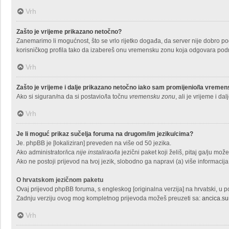
Vrh
Zašto je vrijeme prikazano netočno?
Zanemarimo li mogućnost, što se vrlo rijetko događa, da server nije dobro pod
korisničkog profila tako da izabereš onu vremensku zonu koja odgovara područ
Vrh
Zašto je vrijeme i dalje prikazano netočno iako sam promijenio/la vreme
Ako si siguran/na da si postavio/la točnu
vremensku zonu
, ali je vrijeme i d
Vrh
Je li moguć prikaz sučelja foruma na drugom/im jeziku/cima?
Je. phpBB je [lokaliziran] preveden na više od 50 jezika.
Ako administrator/ica
nije instalirao/la
jezični paket koji želiš, pitaj ga/ju može l
Ako ne postoji prijevod na tvoj jezik, slobodno ga napravi (a) više informac
O hrvatskom jezičnom paketu
Ovaj prijevod phpBB foruma, s engleskog [originalna verzija] na hrvatski, u p
Zadnju verziju ovog mog kompletnog prijevoda možeš preuzeti sa:
ancica.su
Vrh