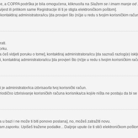
cije, a COPPA podrška je bila omogućena, kliknuo/la na
Slažem se i imam manje od 
est ili prilikom same Registracije ili ti je stigla elektroničkom poštom].
 kontaktiraj administratora/icu [da provjeri što (ni)je u redu s tvojim korisničkim rač
ati.
orku.
ja ćeš vidjeti poruku o tome], kontaktiraj administratora/icu [da saznaš razlog(e) iskl
i, kontaktiraj administratora/icu [da provjeri što (ni)je u redu s tvojim korisničkim ra
li je administrator/ica
izbrisao/la
tvoj korisnički račun.
iodično izbrisivanje korisničkih računa korisnika/ca koji/e ništa ne postaju da bi se
na u bazi i ne može ti biti ponovo poslana], no, možeš zatražiti novu.
sam zaporku
. Upišeš tražene podatke... Daljnje upute će ti stići elektroničkom pošto