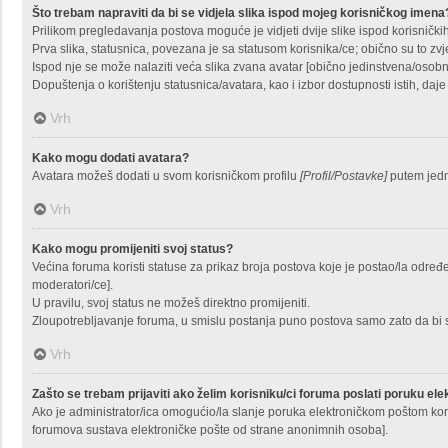
Što trebam napraviti da bi se vidjela slika ispod mojeg korisničkog imena
Prilikom pregledavanja postova moguće je vidjeti dvije slike ispod korisnički
Prva slika, statusnica, povezana je sa statusom korisnika/ce; obično su to zvj
Ispod nje se može nalaziti veća slika zvana avatar [obično jedinstvena/osobn
Dopuštenja o korištenju statusnica/avatara, kao i izbor dostupnosti istih, daj
Vrh
Kako mogu dodati avatara?
Avatara možeš dodati u svom korisničkom profilu
[Profil/Postavke]
putem jedne
Vrh
Kako mogu promijeniti svoj status?
Većina foruma koristi statuse za prikaz broja postova koje je postao/la određen
moderatori/ce].
U pravilu, svoj status ne možeš direktno promijeniti.
Zloupotrebljavanje foruma, u smislu postanja puno postova samo zato da bi 
Vrh
Zašto se trebam prijaviti ako želim korisniku/ci foruma poslati poruku e
Ako je administrator/ica omogućio/la slanje poruka elektroničkom poštom kor
forumova sustava elektroničke pošte od strane anonimnih osoba].