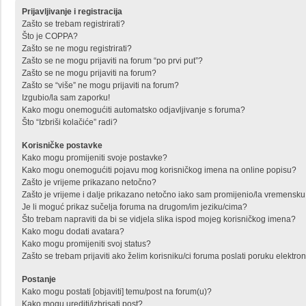
Prijavljivanje i registracija
Zašto se trebam registrirati?
Što je COPPA?
Zašto se ne mogu registrirati?
Zašto se ne mogu prijaviti na forum “po prvi put”?
Zašto se ne mogu prijaviti na forum?
Zašto se “više” ne mogu prijaviti na forum?
Izgubio/la sam zaporku!
Kako mogu onemogućiti automatsko odjavljivanje s foruma?
Što “Izbriši kolačiće” radi?
Korisničke postavke
Kako mogu promijeniti svoje postavke?
Kako mogu onemogućiti pojavu mog korisničkog imena na online popisu?
Zašto je vrijeme prikazano netočno?
Zašto je vrijeme i dalje prikazano netočno iako sam promijenio/la vremensk
Je li moguć prikaz sučelja foruma na drugom/im jeziku/cima?
Što trebam napraviti da bi se vidjela slika ispod mojeg korisničkog imena?
Kako mogu dodati avatara?
Kako mogu promijeniti svoj status?
Zašto se trebam prijaviti ako želim korisniku/ci foruma poslati poruku elekt
Postanje
Kako mogu postati [objaviti] temu/post na forum(u)?
Kako mogu urediti/izbrisati post?