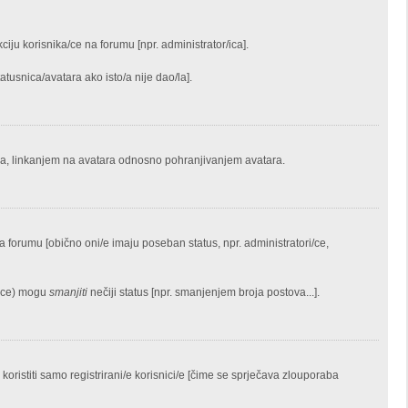
iju korisnika/ce na forumu [npr. administrator/ica].
tusnica/avatara ako isto/a nije dao/la].
ara, linkanjem na avatara odnosno pohranjivanjem avatara.
na forumu [obično oni/e imaju poseban status, npr. administratori/ce,
i(ce) mogu
smanjiti
nečiji status [npr. smanjenjem broja postova...].
istiti samo registrirani/e korisnici/e [čime se sprječava zlouporaba