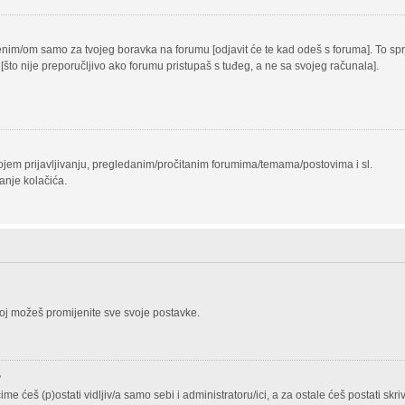
vljenim/om samo za tvojeg boravka na forumu [odjavit će te kad odeš s foruma]. To s
a [što nije preporučljivo ako forumu pristupaš s tuđeg, a ne sa svojeg računala].
 tvojem prijavljivanju, pregledanim/pročitanim forumima/temama/postovima i sl.
anje kolačića.
joj možeš promijenite sve svoje postavke.
?
ime ćeš (p)ostati vidljiv/a samo sebi i administratoru/ici, a za ostale ćeš postati skri