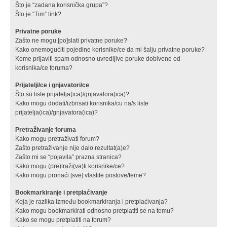
Što je “zadana korisnička grupa”?
Što je “Tim” link?
Privatne poruke
Zašto ne mogu [po]slati privatne poruke?
Kako onemogućiti pojedine korisnike/ce da mi šalju privatne poruke?
Kome prijaviti spam odnosno uvredljive poruke dobivene od
korisnika/ce foruma?
Prijatelji/ce i gnjavatori/ce
Što su liste prijatelja(ica)/gnjavatora(ica)?
Kako mogu dodati/izbrisati korisnika/cu na/s liste
prijatelja(ica)/gnjavatora(ica)?
Pretraživanje foruma
Kako mogu pretraživati forum?
Zašto pretraživanje nije dalo rezultat(a)e?
Zašto mi se “pojavila” prazna stranica?
Kako mogu (pre)traži(va)ti korisnike/ce?
Kako mogu pronaći [sve] vlastite postove/teme?
Bookmarkiranje i pretplaćivanje
Koja je razlika između bookmarkiranja i pretplaćivanja?
Kako mogu bookmarkirati odnosno pretplatiti se na temu?
Kako se mogu pretplatiti na forum?