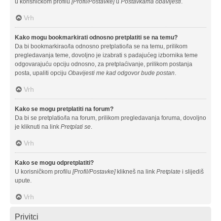
u korisničkom profilu
[Profil/Postavke]
u
Postavkama obavijesti
.
Vrh
Kako mogu bookmarkirati odnosno pretplatiti se na temu?
Da bi bookmarkirao/la odnosno pretplatio/la se na temu, prilikom
pregledavanja teme, dovoljno je izabrati s padajućeg izbornika teme
odgovarajuću opciju odnosno, za pretplaćivanje, prilikom postanja
posta, upaliti opciju
Obavijesti me kad odgovor bude postan
.
Vrh
Kako se mogu pretplatiti na forum?
Da bi se pretplatio/la na forum, prilikom pregledavanja foruma, dovoljno
je kliknuti na link
Pretplati se
.
Vrh
Kako se mogu odpretplatiti?
U korisničkom profilu
[Profil/Postavke]
klikneš na link
Pretplate
i slijediš
upute.
Vrh
Privitci