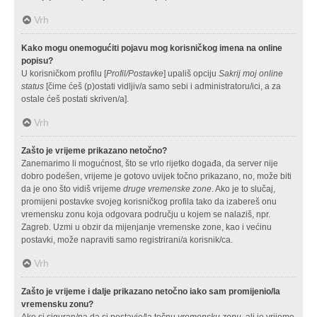
Vrh
Kako mogu onemogućiti pojavu mog korisničkog imena na online
popisu?
U korisničkom profilu [
Profil/Postavke
] upališ opciju
Sakrij moj online
status
[čime ćeš (p)ostati vidljiv/a samo sebi i administratoru/ici, a za
ostale ćeš postati skriven/a].
Vrh
Zašto je vrijeme prikazano netočno?
Zanemarimo li mogućnost, što se vrlo rijetko događa, da server nije
dobro podešen, vrijeme je gotovo uvijek točno prikazano, no, može biti
da je ono što vidiš vrijeme
druge vremenske zone
. Ako je to slučaj,
promijeni postavke svojeg korisničkog profila tako da izabereš onu
vremensku zonu koja odgovara području u kojem se nalaziš, npr.
Zagreb. Uzmi u obzir da mijenjanje vremenske zone, kao i većinu
postavki, može napraviti samo registrirani/a korisnik/ca.
Vrh
Zašto je vrijeme i dalje prikazano netočno iako sam promijenio/la
vremensku zonu?
Ako si siguran/na da si postavio/la točnu
vremensku zonu
, ali je vrijeme