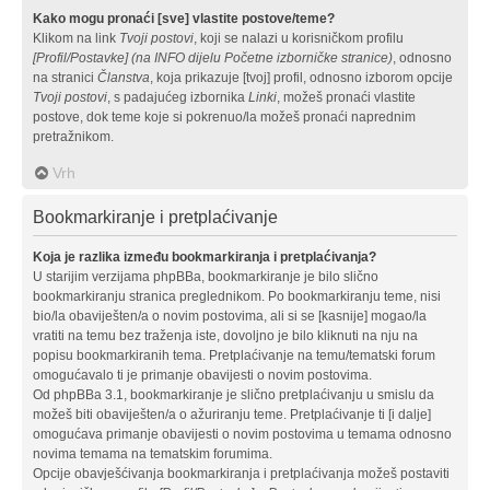
Kako mogu pronaći [sve] vlastite postove/teme?
Klikom na link
Tvoji postovi
, koji se nalazi u korisničkom profilu
[Profil/Postavke] (na INFO dijelu Početne izborničke stranice)
, odnosno
na stranici
Članstva
, koja prikazuje [tvoj] profil, odnosno izborom opcije
Tvoji postovi
, s padajućeg izbornika
Linki
, možeš pronaći vlastite
postove, dok teme koje si pokrenuo/la možeš pronaći naprednim
pretražnikom.
Vrh
Bookmarkiranje i pretplaćivanje
Koja je razlika između bookmarkiranja i pretplaćivanja?
U starijim verzijama phpBBa, bookmarkiranje je bilo slično
bookmarkiranju stranica preglednikom. Po bookmarkiranju teme, nisi
bio/la obaviješten/a o novim postovima, ali si se [kasnije] mogao/la
vratiti na temu bez traženja iste, dovoljno je bilo kliknuti na nju na
popisu bookmarkiranih tema. Pretplaćivanje na temu/tematski forum
omogućavalo ti je primanje obavijesti o novim postovima.
Od phpBBa 3.1, bookmarkiranje je slično pretplaćivanju u smislu da
možeš biti obaviješten/a o ažuriranju teme. Pretplaćivanje ti [i dalje]
omogućava primanje obavijesti o novim postovima u temama odnosno
novima temama na tematskim forumima.
Opcije obavješćivanja bookmarkiranja i pretplaćivanja možeš postaviti