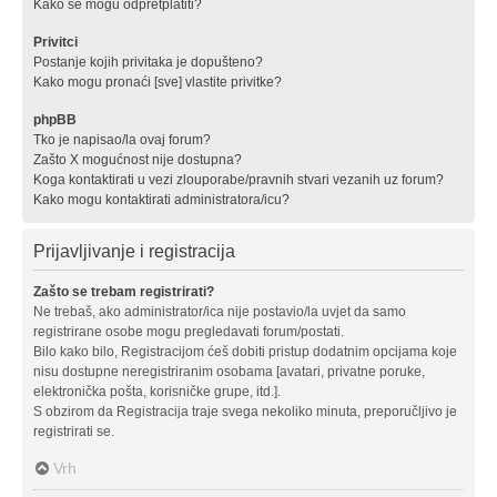
Kako se mogu odpretplatiti?
Privitci
Postanje kojih privitaka je dopušteno?
Kako mogu pronaći [sve] vlastite privitke?
phpBB
Tko je napisao/la ovaj forum?
Zašto X mogućnost nije dostupna?
Koga kontaktirati u vezi zlouporabe/pravnih stvari vezanih uz forum?
Kako mogu kontaktirati administratora/icu?
Prijavljivanje i registracija
Zašto se trebam registrirati?
Ne trebaš, ako administrator/ica nije postavio/la uvjet da samo
registrirane osobe mogu pregledavati forum/postati.
Bilo kako bilo, Registracijom ćeš dobiti pristup dodatnim opcijama koje
nisu dostupne neregistriranim osobama [avatari, privatne poruke,
elektronička pošta, korisničke grupe, itd.].
S obzirom da Registracija traje svega nekoliko minuta, preporučljivo je
registrirati se.
Vrh