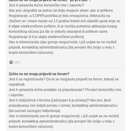
Jesi li upisao/la točno
korisničko ime
i
zaporku
?
Ako jesi, dogodila se jedna od dvije moguće stvari: ako si prilikom
Registracije, a COPPA podrška je bila omogućena, kliknuo/la na
Slažem se i imam manje od 13 godina
trebat ćeš slijediti upute koje su
ti stigle elektroničkom poštom; ili je možda potrebna aktivacija tvojeg
korisničkog računa [za što si vidio/la obavijest ili prilikom same
Registracije ili ti je stigla elektroničkom poštom].
Ako si eliminirao/la obje gornje mogućnosti, i još uvijek se ne možeš
prijaviti, kontaktiraj administratora/icu [da provjeri što (ni)je u redu s
tvojim korisničkim računom].
Vrh
Zašto se ne mogu prijaviti na forum?
Jesi li se
registrirao/la
? Da bi se mogao/la prijaviti na forum, trebaš se
registrirati.
Jesi li upisao/la
točne podatke
za prijavljivanje? Provjeri korisničko ime
i zaporku.
Jesi li
isključen/a
s foruma [zabranjen ti je pristup]? Ako jesi, [kod
prijavljivanja ćeš vidjeti poruku o tome], kontaktiraj administratora/icu
[da saznaš razlog(e) isključenja].
Ako si eliminirao/la sve tri gornje mogućnosti, i još uvijek se ne možeš
prijaviti, kontaktiraj administratora/icu [da provjeri što (ni)je u redu s
tvojim korisničkim računom].