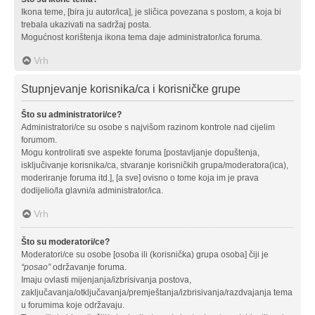
Ikona teme, [bira ju autor/ica], je sličica povezana s postom, a koja bi
trebala ukazivati na sadržaj posta.
Mogućnost korištenja ikona tema daje administrator/ica foruma.
Vrh
Stupnjevanje korisnika/ca i korisničke grupe
Što su administratori/ce?
Administratori/ce su osobe s najvišom razinom kontrole nad cijelim
forumom.
Mogu kontrolirati sve aspekte foruma [postavljanje dopuštenja,
isključivanje korisnika/ca, stvaranje korisničkih grupa/moderatora(ica),
moderiranje foruma itd.], [a sve] ovisno o tome koja im je prava
dodijelio/la glavni/a administrator/ica.
Vrh
Što su moderatori/ce?
Moderatori/ce su osobe [osoba ili (korisnička) grupa osoba] čiji je
“posao”
održavanje foruma.
Imaju ovlasti mijenjanja/izbrisivanja postova,
zaključavanja/otključavanja/premještanja/izbrisivanja/razdvajanja tema
u forumima koje održavaju.