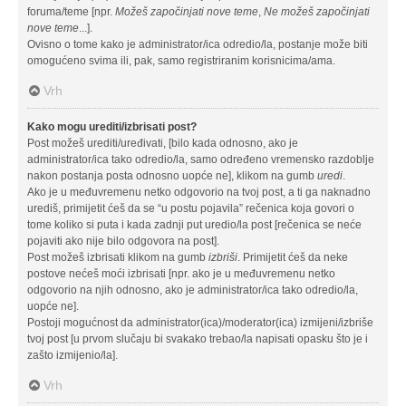
foruma/teme [npr.
Možeš započinjati nove teme
,
Ne možeš započinjati
nove teme
...].
Ovisno o tome kako je administrator/ica odredio/la, postanje može biti
omogućeno svima ili, pak, samo registriranim korisnicima/ama.
Vrh
Kako mogu urediti/izbrisati post?
Post možeš urediti/uređivati, [bilo kada odnosno, ako je
administrator/ica tako odredio/la, samo određeno vremensko razdoblje
nakon postanja posta odnosno uopće ne], klikom na gumb
uredi
.
Ako je u međuvremenu netko odgovorio na tvoj post, a ti ga naknadno
urediš, primijetit ćeš da se “u postu pojavila” rečenica koja govori o
tome koliko si puta i kada zadnji put uredio/la post [rečenica se neće
pojaviti ako nije bilo odgovora na post].
Post možeš izbrisati klikom na gumb
izbriši
. Primijetit ćeš da neke
postove nećeš moći izbrisati [npr. ako je u međuvremenu netko
odgovorio na njih odnosno, ako je administrator/ica tako odredio/la,
uopće ne].
Postoji mogućnost da administrator(ica)/moderator(ica) izmijeni/izbriše
tvoj post [u prvom slučaju bi svakako trebao/la napisati opasku što je i
zašto izmijenio/la].
Vrh