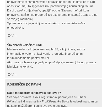
prijavljenim/om samo za tvojeg boravka na forumu [odjavit će te kad
odeš s foruma]. To sprječava zlouporabu tvojeg korisničkog računa.
Da bi ostao/la prijavljen/a, upali(š) opciju
“Zapamti me”
prilikom
prijavljivanja [što nije preporučljivo ako forumu pristupaš s tuđeg, a ne
sa svojeg računala].
Spomenuta opcija je vidljiva samo ako ju je administrator/ica
omogućio/la.
Vrh
Što “Izbriši kolačiće” radi?
Izbrisuje kolačiće koje je kreirao phpBB, a koji, inače, sadrže
informacije o tvojem prijavljivanju, pregledanim/pročitanim
forumima/temama/postovima i sl.
Ako imaš problema s prijavljivanjem/odjavljivanjem, [obično] pomaže
izbrisivanje kolačića.
Vrh
Korisničke postavke
Kako mogu promijeniti svoje postavke?
Sve tvoje postavke, ako si registriran/a, pohranjene su u bazi.
Prijaviš se
i klikneš na link
Profil/Postavke
što će te odvesti na stranicu
na kojoj možeš promijenite sve svoje postavke.