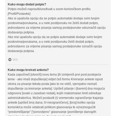
Kako mogu dodati potpis?
Potpis možeš napraviti/uređivati u svom korisničkom profilu
[Profil/Postavke]
.
Ako si upalio/la opciju da se potpis automatski dodaje svim tvojim
postovima/porukama, a u neki post/poruku ne želiš dodati potpis,
jednostavno za vrijeme pisanja samog posta/poruke odoznačiš opciju
dodavanja potpisa.
Ako nisi upalio/la opciju da se potpis automatski dodaje svim tvojim
postovima/porukama, a u neki post/poruku želiš dodati potpis,
jednostavno za vrijeme pisanja samog posta/poruke označiš opciju
dodavanja potpisa.
Vrh
Kako mogu kreirati anketu?
Kada započneš [otvoriš] novu temu [ili izmijeniš prvi post postojeće
teme - ako imaš dopuštenje] vidjet ćeš formu
Kreiranje ankete
ispod
okvira za pisanje teksta posta [ako to ne vidiš, vjerojatno nemaš
dopuštenje za kreiranje anketa]. Upišeš pitanje i [barem] dva moguća
odgovora [svaki u zaseban redak], kojih maksimalan limit određuje
administrator/ica. Možeš postaviti (i) vremensko ograničenje trajanja
ankete [upišeš broj dana; 0=neograničeno], [broj] koliko opcija
korisnik/ca može odabrati prilikom glasovanja te o(ne)mogućiti
“predomišljanje” [“ponovljeno” glasovanje (poništenje danog/ih