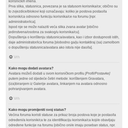
korisničkih imena.
Prva slika, statusnica, povezana je sa statusom korisnika/ce; obično su
to zvjezdice/blokovi koji označavaju: koliko je postova postao/la
korisnik/ca odnosno funkciju korisnika/ce na forumu [npr.
administrator/ica].
Ispod nje se može nalaziti veća slika zvana avatar [obično
jedinstvena/osobna za svakog/u korisnika/cu].
Dopuštenja o korištenju statusnica/avatara, kao i izbor dostupnosti istih,
daje administrator/ica foruma [slobodno ga/ju kontaktiraj (sa) zamolbom
o dopuštenju statusnica/avatara ako isto/a nije dao/la].
Vrh
Kako mogu dodati avatara?
Avatara možeš dodati u svom korisničkom profilu
[Profil/Postavke]
putem jedne od sljedeće četiri metode: korištenjem Gravatara,
(iza)biranjem iz Galerije avatara, linkanjem na avatara odnosno
pohranjivanjem avatara.
Vrh
Kako mogu promijeniti svoj status?
Većina foruma koristi statuse za prikaz broja postova koje je postao/la
određeni/a korisnik/ca te za identifikaciju korisnika/ca koji/e obavljaju
određene funkcije na forumu [obično oni/e imaju poseban status, npr.