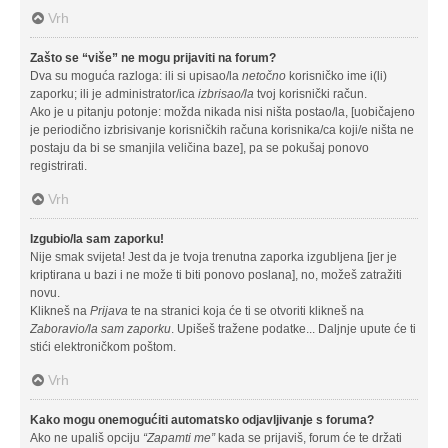
Vrh
Zašto se “više” ne mogu prijaviti na forum?
Dva su moguća razloga: ili si upisao/la
netočno
korisničko ime i(li)
zaporku; ili je administrator/ica
izbrisao/la
tvoj korisnički račun.
Ako je u pitanju potonje: možda nikada nisi ništa postao/la, [uobičajeno
je periodično izbrisivanje korisničkih računa korisnika/ca koji/e ništa ne
postaju da bi se smanjila veličina baze], pa se pokušaj ponovo
registrirati.
Vrh
Izgubio/la sam zaporku!
Nije smak svijeta! Jest da je tvoja trenutna zaporka izgubljena [jer je
kriptirana u bazi i ne može ti biti ponovo poslana], no, možeš zatražiti
novu.
Klikneš na
Prijava
te na stranici koja će ti se otvoriti klikneš na
Zaboravio/la sam zaporku
. Upišeš tražene podatke... Daljnje upute će ti
stići elektroničkom poštom.
Vrh
Kako mogu onemogućiti automatsko odjavljivanje s foruma?
Ako ne upališ opciju
“Zapamti me”
kada se prijaviš, forum će te držati