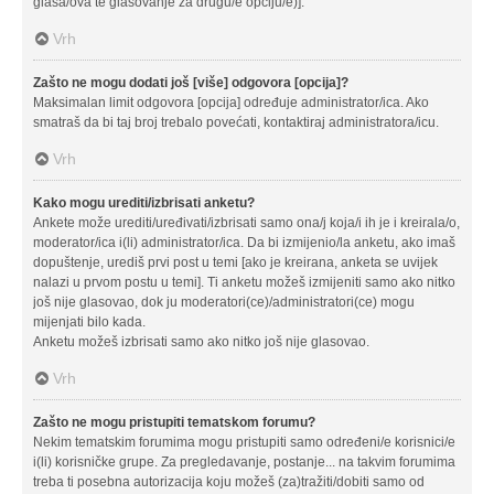
glasa/ova te glasovanje za drugu/e opciju/e)].
Vrh
Zašto ne mogu dodati još [više] odgovora [opcija]?
Maksimalan limit odgovora [opcija] određuje administrator/ica. Ako
smatraš da bi taj broj trebalo povećati, kontaktiraj administratora/icu.
Vrh
Kako mogu urediti/izbrisati anketu?
Ankete može urediti/uređivati/izbrisati samo ona/j koja/i ih je i kreirala/o,
moderator/ica i(li) administrator/ica. Da bi izmijenio/la anketu, ako imaš
dopuštenje, urediš prvi post u temi [ako je kreirana, anketa se uvijek
nalazi u prvom postu u temi]. Ti anketu možeš izmijeniti samo ako nitko
još nije glasovao, dok ju moderatori(ce)/administratori(ce) mogu
mijenjati bilo kada.
Anketu možeš izbrisati samo ako nitko još nije glasovao.
Vrh
Zašto ne mogu pristupiti tematskom forumu?
Nekim tematskim forumima mogu pristupiti samo određeni/e korisnici/e
i(li) korisničke grupe. Za pregledavanje, postanje... na takvim forumima
treba ti posebna autorizacija koju možeš (za)tražiti/dobiti samo od