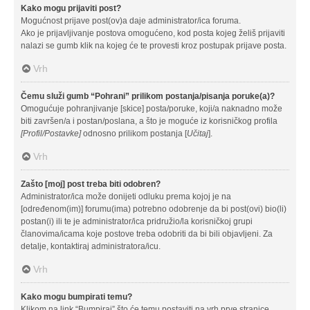
Kako mogu prijaviti post?
Mogućnost prijave post(ov)a daje administrator/ica foruma.
Ako je prijavljivanje postova omogućeno, kod posta kojeg želiš prijaviti
nalazi se gumb klik na kojeg će te provesti kroz postupak prijave posta.
Vrh
Čemu služi gumb “Pohrani” prilikom postanja/pisanja poruke(a)?
Omogućuje pohranjivanje [skice] posta/poruke, koji/a naknadno može
biti završen/a i postan/poslana, a što je moguće iz korisničkog profila
[Profil/Postavke]
odnosno prilikom postanja [
Učitaj
].
Vrh
Zašto [moj] post treba biti odobren?
Administrator/ica može donijeti odluku prema kojoj je na
[određenom(im)] forumu(ima) potrebno odobrenje da bi post(ovi) bio(li)
postan(i) ili te je administrator/ica pridružio/la korisničkoj grupi
članovima/icama koje postove treba odobriti da bi bili objavljeni. Za
detalje, kontaktiraj administratora/icu.
Vrh
Kako mogu bumpirati temu?
Klikom na link “Bumpiraj” što će temu postaviti na vrh prve stranice