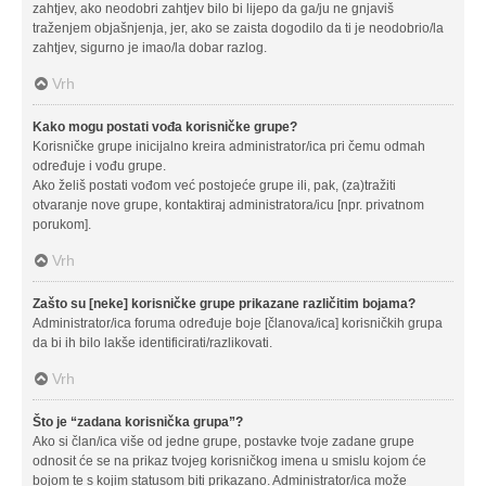
zahtjev, ako neodobri zahtjev bilo bi lijepo da ga/ju ne gnjaviš
traženjem objašnjenja, jer, ako se zaista dogodilo da ti je neodobrio/la
zahtjev, sigurno je imao/la dobar razlog.
Vrh
Kako mogu postati vođa korisničke grupe?
Korisničke grupe inicijalno kreira administrator/ica pri čemu odmah
određuje i vođu grupe.
Ako želiš postati vođom već postojeće grupe ili, pak, (za)tražiti
otvaranje nove grupe, kontaktiraj administratora/icu [npr. privatnom
porukom].
Vrh
Zašto su [neke] korisničke grupe prikazane različitim bojama?
Administrator/ica foruma određuje boje [članova/ica] korisničkih grupa
da bi ih bilo lakše identificirati/razlikovati.
Vrh
Što je “zadana korisnička grupa”?
Ako si član/ica više od jedne grupe, postavke tvoje zadane grupe
odnosit će se na prikaz tvojeg korisničkog imena u smislu kojom će
bojom te s kojim statusom biti prikazano. Administrator/ica može