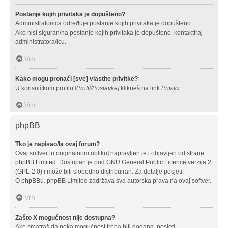
Postanje kojih privitaka je dopušteno?
Administrator/ica određuje postanje kojih privitaka je dopušteno.
Ako nisi siguran/na postanje kojih privitaka je dopušteno, kontaktiraj
administratora/icu.
Vrh
Kako mogu pronaći [sve] vlastite privitke?
U korisničkom profilu
[Profil/Postavke]
klikneš na link
Privitci
.
Vrh
phpBB
Tko je napisao/la ovaj forum?
Ovaj softver [u originalnom obliku] napravljen je i objavljen od strane
phpBB Limited
. Dostupan je pod GNU General Public Licence verzija 2
(GPL-2.0) i može biti slobodno distribuiran. Za detalje posjeti:
O phpBBu
. phpBB Limited zadržava sva autorska prava na ovaj softver.
Vrh
Zašto X mogućnost nije dostupna?
Ako smatraš da neka mogućnost treba biti dodana, posjeti