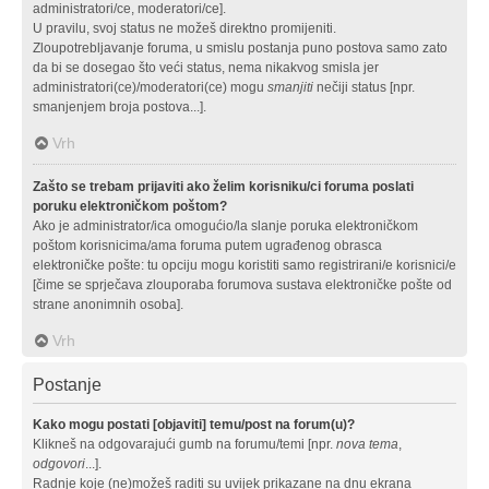
administratori/ce, moderatori/ce].
U pravilu, svoj status ne možeš direktno promijeniti.
Zloupotrebljavanje foruma, u smislu postanja puno postova samo zato
da bi se dosegao što veći status, nema nikakvog smisla jer
administratori(ce)/moderatori(ce) mogu
smanjiti
nečiji status [npr.
smanjenjem broja postova...].
Vrh
Zašto se trebam prijaviti ako želim korisniku/ci foruma poslati
poruku elektroničkom poštom?
Ako je administrator/ica omogućio/la slanje poruka elektroničkom
poštom korisnicima/ama foruma putem ugrađenog obrasca
elektroničke pošte: tu opciju mogu koristiti samo registrirani/e korisnici/e
[čime se sprječava zlouporaba forumova sustava elektroničke pošte od
strane anonimnih osoba].
Vrh
Postanje
Kako mogu postati [objaviti] temu/post na forum(u)?
Klikneš na odgovarajući gumb na forumu/temi [npr.
nova tema
,
odgovori
...].
Radnje koje (ne)možeš raditi su uvijek prikazane na dnu ekrana