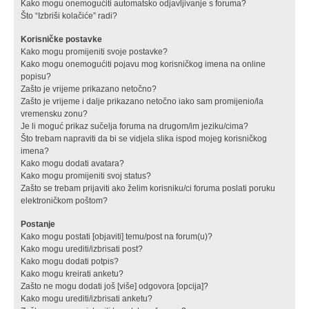
Kako mogu onemogućiti automatsko odjavljivanje s foruma?
Što “Izbriši kolačiće” radi?
Korisničke postavke
Kako mogu promijeniti svoje postavke?
Kako mogu onemogućiti pojavu mog korisničkog imena na online
popisu?
Zašto je vrijeme prikazano netočno?
Zašto je vrijeme i dalje prikazano netočno iako sam promijenio/la
vremensku zonu?
Je li moguć prikaz sučelja foruma na drugom/im jeziku/cima?
Što trebam napraviti da bi se vidjela slika ispod mojeg korisničkog
imena?
Kako mogu dodati avatara?
Kako mogu promijeniti svoj status?
Zašto se trebam prijaviti ako želim korisniku/ci foruma poslati poruku
elektroničkom poštom?
Postanje
Kako mogu postati [objaviti] temu/post na forum(u)?
Kako mogu urediti/izbrisati post?
Kako mogu dodati potpis?
Kako mogu kreirati anketu?
Zašto ne mogu dodati još [više] odgovora [opcija]?
Kako mogu urediti/izbrisati anketu?