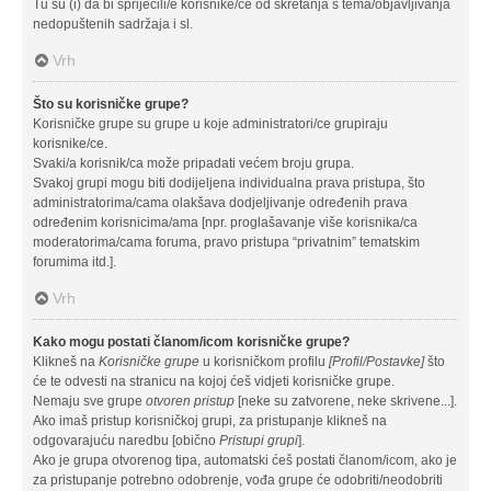
Tu su (i) da bi spriječili/e korisnike/ce od skretanja s tema/objavljivanja
nedopuštenih sadržaja i sl.
Vrh
Što su korisničke grupe?
Korisničke grupe su grupe u koje administratori/ce grupiraju
korisnike/ce.
Svaki/a korisnik/ca može pripadati većem broju grupa.
Svakoj grupi mogu biti dodijeljena individualna prava pristupa, što
administratorima/cama olakšava dodjeljivanje određenih prava
određenim korisnicima/ama [npr. proglašavanje više korisnika/ca
moderatorima/cama foruma, pravo pristupa “privatnim” tematskim
forumima itd.].
Vrh
Kako mogu postati članom/icom korisničke grupe?
Klikneš na
Korisničke grupe
u korisničkom profilu
[Profil/Postavke]
što
će te odvesti na stranicu na kojoj ćeš vidjeti korisničke grupe.
Nemaju sve grupe
otvoren pristup
[neke su zatvorene, neke skrivene...].
Ako imaš pristup korisničkoj grupi, za pristupanje klikneš na
odgovarajuću naredbu [obično
Pristupi grupi
].
Ako je grupa otvorenog tipa, automatski ćeš postati članom/icom, ako je
za pristupanje potrebno odobrenje, vođa grupe će odobriti/neodobriti