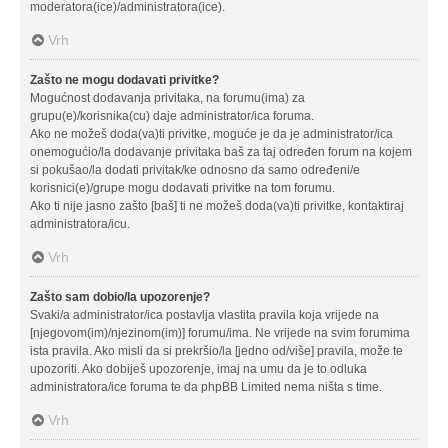
moderatora(ice)/administratora(ice).
Vrh
Zašto ne mogu dodavati privitke?
Mogućnost dodavanja privitaka, na forumu(ima) za
grupu(e)/korisnika(cu) daje administrator/ica foruma.
Ako ne možeš doda(va)ti privitke, moguće je da je administrator/ica
onemogućio/la dodavanje privitaka baš za taj određen forum na kojem
si pokušao/la dodati privitak/ke odnosno da samo određeni/e
korisnici(e)/grupe mogu dodavati privitke na tom forumu.
Ako ti nije jasno zašto [baš] ti ne možeš doda(va)ti privitke, kontaktiraj
administratora/icu.
Vrh
Zašto sam dobio/la upozorenje?
Svaki/a administrator/ica postavlja vlastita pravila koja vrijede na
[njegovom(im)/njezinom(im)] forumu/ima. Ne vrijede na svim forumima
ista pravila. Ako misli da si prekršio/la [jedno od/više] pravila, može te
upozoriti. Ako dobiješ upozorenje, imaj na umu da je to odluka
administratora/ice foruma te da phpBB Limited nema ništa s time.
Vrh