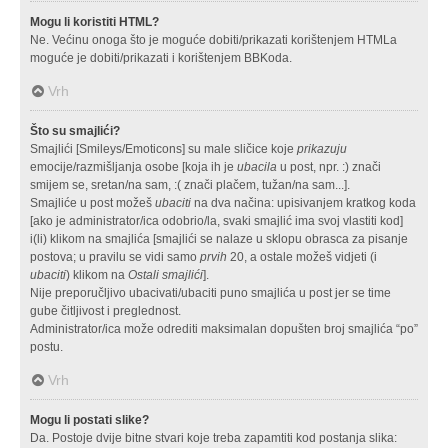
Mogu li koristiti HTML?
Ne. Većinu onoga što je moguće dobiti/prikazati korištenjem HTMLa
moguće je dobiti/prikazati i korištenjem BBKoda.
Vrh
Što su smajlići?
Smajlići [Smileys/Emoticons] su male sličice koje
prikazuju
emocije/razmišljanja osobe [koja ih je
ubacila
u post, npr. :) znači
smijem se, sretan/na sam, :( znači plačem, tužan/na sam...].
Smajliće u post možeš
ubaciti
na dva načina: upisivanjem kratkog koda
[ako je administrator/ica odobrio/la, svaki smajlić ima svoj vlastiti kod]
i(li) klikom na smajlića [smajlići se nalaze u sklopu obrasca za pisanje
postova; u pravilu se vidi samo
prvih
20, a ostale možeš vidjeti (i
ubaciti
) klikom na
Ostali smajlići
].
Nije preporučljivo ubacivati/ubaciti puno smajlića u post jer se time
gube čitljivost i preglednost.
Administrator/ica može odrediti maksimalan dopušten broj smajlića “po”
postu.
Vrh
Mogu li postati slike?
Da. Postoje dvije bitne stvari koje treba zapamtiti kod postanja slika: