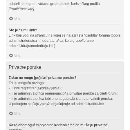
odobriti promjenu zadane grupe putem korisničkog profila
[Profil/Postavke]
.
Vrh
Što je “Tim” link?
Link koji vodi na stranicu na kojoj se nalazi lista “osoblja” foruma [popis
administratora/ica i moderatora/ica, koje grupe/forume
administriraju/moderiraju i sl.].
Vrh
Privatne poruke
Zašto ne mogu [po]slati privatne poruke?
Tri su moguća razloga:
- ili nisi registriran(a)/prijavljen(a);
- ili je administrator/ica onemogućio/la privatne poruke za cijeli forum;
- ili je administrator/ica tebi onemogućio/la slanje privatnih poruka.
U potonjem slučaju zatraži objašnjenje od administratora/ice.
Vrh
Kako onemogućiti pojedine korisnike/ce da mi šalju privatne