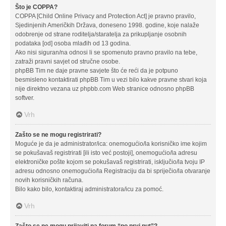
Što je COPPA?
COPPA [Child Online Privacy and Protection Act] je pravno pravilo,
Sjedinjenih Američkih Država, doneseno 1998. godine, koje nalaže
odobrenje od strane roditelja/staratelja za prikupljanje osobnih
podataka [od] osoba mlađih od 13 godina.
Ako nisi siguran/na odnosi li se spomenuto pravno pravilo na tebe,
zatraži pravni savjet od stručne osobe.
phpBB Tim ne daje pravne savjete što će reći da je potpuno
besmisleno kontaktirati phpBB Tim u vezi bilo kakve pravne stvari koja
nije direktno vezana uz phpbb.com Web stranice odnosno phpBB
softver.
Vrh
Zašto se ne mogu registrirati?
Moguće je da je administrator/ica: onemogućio/la korisničko ime kojim
se pokušavaš registrirati [ili isto već postoji], onemogućio/la adresu
elektroničke pošte kojom se pokušavaš registrirati, isključio/la tvoju IP
adresu odnosno onemogućio/la Registraciju da bi spriječio/la otvaranje
novih korisničkih računa.
Bilo kako bilo, kontaktiraj administratora/icu za pomoć.
Vrh
Zašto se ne mogu prijaviti na forum “po prvi put”?