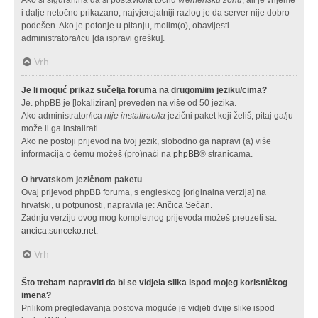
i dalje netočno prikazano, najvjerojatniji razlog je da server nije dobro
podešen. Ako je potonje u pitanju, molim(o), obavijesti
administratora/icu [da ispravi grešku].
Vrh
Je li moguć prikaz sučelja foruma na drugom/im jeziku/cima?
Je. phpBB je [lokaliziran] preveden na više od 50 jezika.
Ako administrator/ica
nije instalirao/la
jezični paket koji želiš, pitaj ga/ju
može li ga instalirati.
Ako ne postoji prijevod na tvoj jezik, slobodno ga napravi (a) više
informacija o čemu možeš (pro)naći na
phpBB
® stranicama.
O hrvatskom jezičnom paketu
Ovaj prijevod phpBB foruma, s engleskog [originalna verzija] na
hrvatski, u potpunosti, napravila je:
Ančica Sečan
.
Zadnju verziju ovog mog kompletnog prijevoda možeš preuzeti sa:
ancica.sunceko.net
.
Vrh
Što trebam napraviti da bi se vidjela slika ispod mojeg korisničkog
imena?
Prilikom pregledavanja postova moguće je vidjeti dvije slike ispod