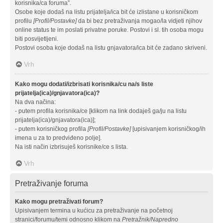
korisnika/ca foruma”.
Osobe koje dodaš na listu prijatelja/ica bit će izlistane u korisničkom
profilu
[Profil/Postavke]
da bi bez pretraživanja mogao/la vidjeti njihov
online status te im poslati privatne poruke. Postovi i sl. tih osoba mogu
biti posvijetljeni.
Postovi osoba koje dodaš na listu gnjavatora/ica bit će zadano skriveni.
Vrh
Kako mogu dodati/izbrisati korisnika/cu na/s liste
prijatelja(ica)/gnjavatora(ica)?
Na dva načina:
- putem profila korisnika/ce [klikom na link dodaješ ga/ju na listu
prijatelja(ica)/gnjavatora(ica)];
- putem korisničkog profila
[Profil/Postavke]
[upisivanjem korisničkog/ih
imena u za to predviđeno polje].
Na isti način izbrisuješ korisnike/ce s lista.
Vrh
Pretraživanje foruma
Kako mogu pretraživati forum?
Upisivanjem termina u kućicu za pretraživanje na početnoj
stranici/forumu/temi odnosno klikom na
Pretražnik/Napredno