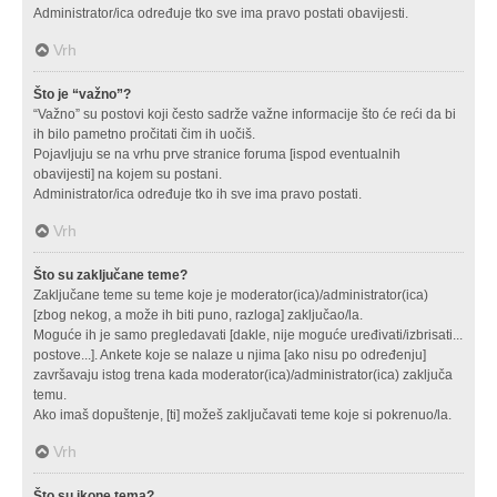
Administrator/ica određuje tko sve ima pravo postati obavijesti.
Vrh
Što je “važno”?
“Važno” su postovi koji često sadrže važne informacije što će reći da bi
ih bilo pametno pročitati čim ih uočiš.
Pojavljuju se na vrhu prve stranice foruma [ispod eventualnih
obavijesti] na kojem su postani.
Administrator/ica određuje tko ih sve ima pravo postati.
Vrh
Što su zaključane teme?
Zaključane teme su teme koje je moderator(ica)/administrator(ica)
[zbog nekog, a može ih biti puno, razloga] zaključao/la.
Moguće ih je samo pregledavati [dakle, nije moguće uređivati/izbrisati...
postove...]. Ankete koje se nalaze u njima [ako nisu po određenju]
završavaju istog trena kada moderator(ica)/administrator(ica) zaključa
temu.
Ako imaš dopuštenje, [ti] možeš zaključavati teme koje si pokrenuo/la.
Vrh
Što su ikone tema?