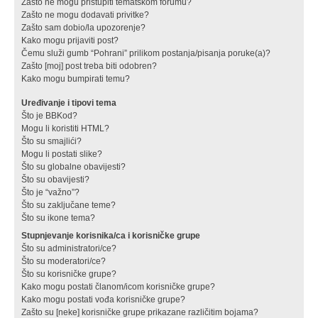
Zašto ne mogu pristupiti tematskom forumu?
Zašto ne mogu dodavati privitke?
Zašto sam dobio/la upozorenje?
Kako mogu prijaviti post?
Čemu služi gumb “Pohrani” prilikom postanja/pisanja poruke(a)?
Zašto [moj] post treba biti odobren?
Kako mogu bumpirati temu?
Uređivanje i tipovi tema
Što je BBKod?
Mogu li koristiti HTML?
Što su smajlići?
Mogu li postati slike?
Što su globalne obavijesti?
Što su obavijesti?
Što je “važno”?
Što su zaključane teme?
Što su ikone tema?
Stupnjevanje korisnika/ca i korisničke grupe
Što su administratori/ce?
Što su moderatori/ce?
Što su korisničke grupe?
Kako mogu postati članom/icom korisničke grupe?
Kako mogu postati vođa korisničke grupe?
Zašto su [neke] korisničke grupe prikazane različitim bojama?