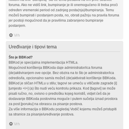
foruma. Ako ne vidiš link, bumpiranje je ili onemogućeno ili treba proći
određen vremenski period od zadnjeg posta(nja)/bumpiranja. Temu
možeš bumpirati i postanjem posta, no, obrati pažnju na pravila foruma
jer postoji mogućnost da je pravilima zabranjeno bumpiranje
postanjem.
Vrh
Uređivanje i tipovi tema
Što je BBKod?
BBKod je specijalna implementacija HTMLa.
Mogućnost korištenja BBKoda daje administrator/ica foruma
(de)aktiviranjem ove opcije. Bez obzira na to što je administrator/ica
odredio/la, opcionalno sam/a možeš (de)aktivirati korištenje BBKoda.
BBKod je sličan HTMLu u stilu; tagovi se umeću u vitičaste zagrade [i]
[umjesto <i>] (a) što nudi veću kontrolu prikaza. Kod [tagovi] se može
pisati ručno, no, ovisno o predlošku kojeg koristiš, vidjet ćeš da je
dodavanje BBKoda postovima moguće i putem sučelja iznad prostora
za post [poruku] na obrascu za pisanje postova.
Za više informacija o BBKodu pogledaj Vodič kojemu možeš pristupiti
sa stranice za pisanje/uređivanje postova.
Vrh