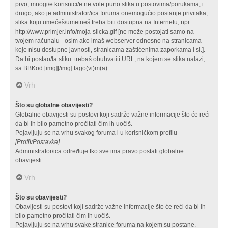
prvo, mnogi/e korisnici/e ne vole puno slika u postovima/porukama, i
drugo, ako je administrator/ica foruma onemogućio postanje privitaka,
slika koju umećeš/umetneš treba biti dostupna na Internetu, npr.
http://www.primjer.info/moja-slicka.gif [ne može postojati samo na
tvojem računalu - osim ako imaš webserver odnosno na stranicama
koje nisu dostupne javnosti, stranicama zaštićenima zaporkama i sl.].
Da bi postao/la sliku: trebaš obuhvatiti URL, na kojem se slika nalazi,
sa BBKod [img][/img] tago(vi)m(a).
Vrh
Što su globalne obavijesti?
Globalne obavijesti su postovi koji sadrže važne informacije što će reći
da bi ih bilo pametno pročitati čim ih uočiš.
Pojavljuju se na vrhu svakog foruma i u korisničkom profilu
[Profil/Postavke]
.
Administrator/ica određuje tko sve ima pravo postati globalne
obavijesti.
Vrh
Što su obavijesti?
Obavijesti su postovi koji sadrže važne informacije što će reći da bi ih
bilo pametno pročitati čim ih uočiš.
Pojavljuju se na vrhu svake stranice foruma na kojem su postane.