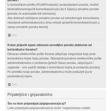
poruke?
U korisničkom profilu
[Profil/Postavke]
, postavljanjem pravila, možeš
blokirati/onemogućiti korisnika(e)/cu(e) da ti šalje(u) privatne poruke
[poruke će automatski biti izbrisane].
Ako dobivaš neželjene privatne poruke od određenog/e korisnika/ce,
obavijesti administratora/icu [ima ovlasti spriječiti korisnika(e)/cu(e) u
slanju privatnih poruka ikome].
Vrh
Kome prijaviti spam odnosno uvredljive poruke dobivene od
korisnika/ce foruma?
Obrazac elektroničke pošte foruma uključuje osiguranje koje prati
korisnike/ce koji/e šalju poruke. Obavijesti porukom elektroničke pošte
administratora/icu o problemu [priloži čitavu poruku, uključujući i
zaglavlje - ono sadrži detalje o korisniku/ci koji/a je poslao/la poruku].
Po primitku tvoje poruke, administrator/ica može poduzeti [za to
predviđene] mjere.
Vrh
Prijatelji/ce i gnjavatori/ce
Što su liste prijatelja(ica)/gnjavatora(ica)?
Liste prijatelja(ica)/gnjavatora(ica) služe “organiziranju ostalih