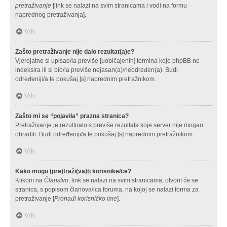
pretraživanje
[link se nalazi na svim stranicama i vodi na formu
naprednog pretraživanja].
Vrh
Zašto pretraživanje nije dalo rezultat(a)e?
Vjerojatno si upisao/la previše [uobičajenih] termina koje phpBB ne
indeksira ili si bio/la previše nejasan(a)/neodređen(a). Budi
određeniji/a te pokušaj [s] naprednim pretražnikom.
Vrh
Zašto mi se “pojavila” prazna stranica?
Pretraživanje je rezultiralo s previše rezultata koje server nije mogao
obraditi. Budi određeniji/a te pokušaj [s] naprednim pretražnikom.
Vrh
Kako mogu (pre)traži(va)ti korisnike/ce?
Klikom na
Članstvo
, link se nalazi na svim stranicama, otvorit će se
stranica, s popisom članova/ica foruma, na kojoj se nalazi forma za
pretraživanje [
Pronađi korisničko ime
].
Vrh