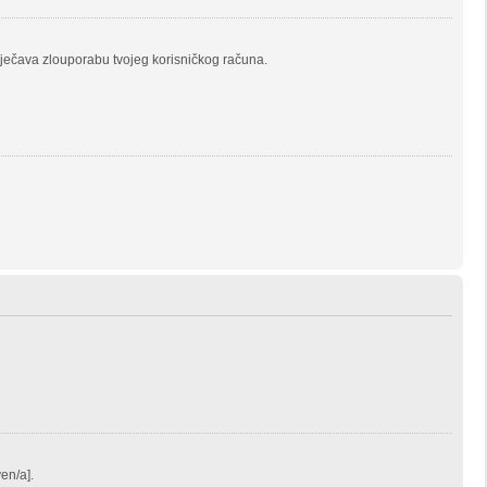
prječava zlouporabu tvojeg korisničkog računa.
ven/a].