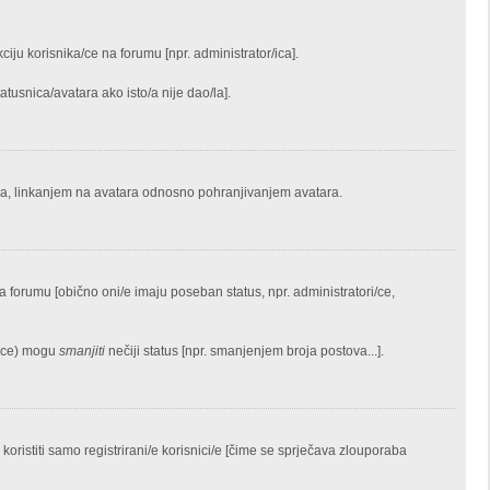
iju korisnika/ce na forumu [npr. administrator/ica].
tusnica/avatara ako isto/a nije dao/la].
ara, linkanjem na avatara odnosno pohranjivanjem avatara.
na forumu [obično oni/e imaju poseban status, npr. administratori/ce,
i(ce) mogu
smanjiti
nečiji status [npr. smanjenjem broja postova...].
istiti samo registrirani/e korisnici/e [čime se sprječava zlouporaba