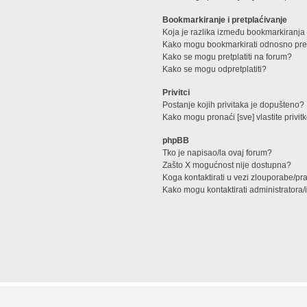
Bookmarkiranje i pretplaćivanje
Koja je razlika između bookmarkiranja 
Kako mogu bookmarkirati odnosno pretp
Kako se mogu pretplatiti na forum?
Kako se mogu odpretplatiti?
Privitci
Postanje kojih privitaka je dopušteno?
Kako mogu pronaći [sve] vlastite privit
phpBB
Tko je napisao/la ovaj forum?
Zašto X mogućnost nije dostupna?
Koga kontaktirati u vezi zlouporabe/pr
Kako mogu kontaktirati administratora/