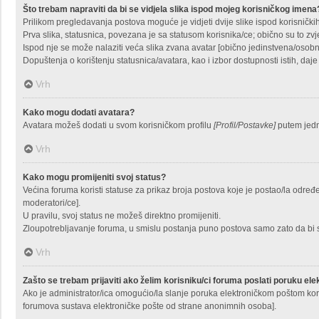
Što trebam napraviti da bi se vidjela slika ispod mojeg korisničkog imena
Prilikom pregledavanja postova moguće je vidjeti dvije slike ispod korisnički
Prva slika, statusnica, povezana je sa statusom korisnika/ce; obično su to zvj
Ispod nje se može nalaziti veća slika zvana avatar [obično jedinstvena/osobn
Dopuštenja o korištenju statusnica/avatara, kao i izbor dostupnosti istih, daj
Vrh
Kako mogu dodati avatara?
Avatara možeš dodati u svom korisničkom profilu
[Profil/Postavke]
putem jedne
Vrh
Kako mogu promijeniti svoj status?
Većina foruma koristi statuse za prikaz broja postova koje je postao/la određen
moderatori/ce].
U pravilu, svoj status ne možeš direktno promijeniti.
Zloupotrebljavanje foruma, u smislu postanja puno postova samo zato da bi 
Vrh
Zašto se trebam prijaviti ako želim korisniku/ci foruma poslati poruku e
Ako je administrator/ica omogućio/la slanje poruka elektroničkom poštom kor
forumova sustava elektroničke pošte od strane anonimnih osoba].