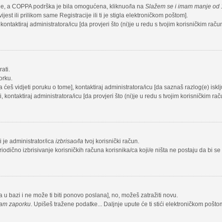
cije, a COPPA podrška je bila omogućena, kliknuo/la na
Slažem se i imam manje od 
est ili prilikom same Registracije ili ti je stigla elektroničkom poštom].
 kontaktiraj administratora/icu [da provjeri što (ni)je u redu s tvojim korisničkim rač
ati.
orku.
ja ćeš vidjeti poruku o tome], kontaktiraj administratora/icu [da saznaš razlog(e) iskl
i, kontaktiraj administratora/icu [da provjeri što (ni)je u redu s tvojim korisničkim ra
li je administrator/ica
izbrisao/la
tvoj korisnički račun.
iodično izbrisivanje korisničkih računa korisnika/ca koji/e ništa ne postaju da bi se
na u bazi i ne može ti biti ponovo poslana], no, možeš zatražiti novu.
sam zaporku
. Upišeš tražene podatke... Daljnje upute će ti stići elektroničkom pošto