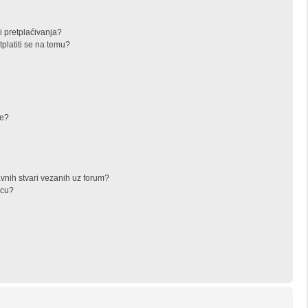
i pretplaćivanja?
latiti se na temu?
ke?
avnih stvari vezanih uz forum?
icu?