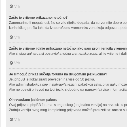
Vrh
Zašto je vrijeme prikazano netočno?
Zanemarimo li mogućnost, što se vrlo rijetko događa, da server nije dobro pod
korisničkog profila tako da izabereš onu vremensku zonu koja odgovara područ
Vrh
Zašto je vrijeme i dalje prikazano netočno iako sam promijenio/la vreme
Ako si siguran/na da si postavio/la točnu
vremensku zonu
, ali je vrijeme i d
Vrh
Je li moguć prikaz sučelja foruma na drugom/im jeziku/cima?
Je. phpBB je [lokaliziran] preveden na više od 50 jezika.
Ako administrator/ica
nije instalirao/la
jezični paket koji želiš, pitaj ga/ju može l
Ako ne postoji prijevod na tvoj jezik, slobodno ga napravi (a) više informac
O hrvatskom jezičnom paketu
Ovaj prijevod phpBB foruma, s engleskog [originalna verzija] na hrvatski, u p
Zadnju verziju ovog mog kompletnog prijevoda možeš preuzeti sa:
ancica.su
Vrh