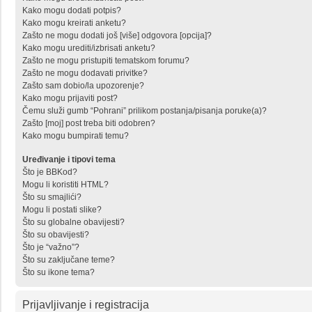
Kako mogu dodati potpis?
Kako mogu kreirati anketu?
Zašto ne mogu dodati još [više] odgovora [opcija]?
Kako mogu urediti/izbrisati anketu?
Zašto ne mogu pristupiti tematskom forumu?
Zašto ne mogu dodavati privitke?
Zašto sam dobio/la upozorenje?
Kako mogu prijaviti post?
Čemu služi gumb “Pohrani” prilikom postanja/pisanja poruke(a)?
Zašto [moj] post treba biti odobren?
Kako mogu bumpirati temu?
Uređivanje i tipovi tema
Što je BBKod?
Mogu li koristiti HTML?
Što su smajlići?
Mogu li postati slike?
Što su globalne obavijesti?
Što su obavijesti?
Što je “važno”?
Što su zaključane teme?
Što su ikone tema?
Prijavljivanje i registracija