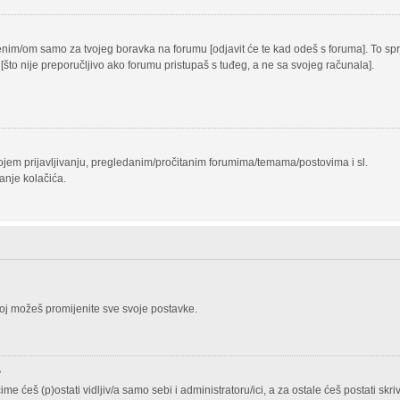
vljenim/om samo za tvojeg boravka na forumu [odjavit će te kad odeš s foruma]. To s
a [što nije preporučljivo ako forumu pristupaš s tuđeg, a ne sa svojeg računala].
 tvojem prijavljivanju, pregledanim/pročitanim forumima/temama/postovima i sl.
anje kolačića.
joj možeš promijenite sve svoje postavke.
?
ime ćeš (p)ostati vidljiv/a samo sebi i administratoru/ici, a za ostale ćeš postati skri