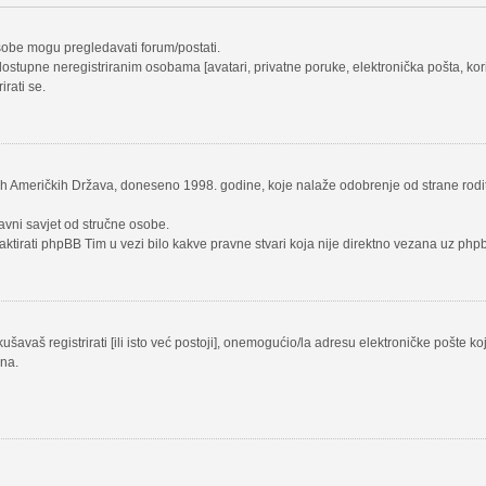
osobe mogu pregledavati forum/postati.
ostupne neregistriranim osobama [avatari, privatne poruke, elektronička pošta, koris
irati se.
nih Američkih Država, doneseno 1998. godine, koje nalaže odobrenje od strane rodit
avni savjet od stručne osobe.
aktirati phpBB Tim u vezi bilo kakve pravne stvari koja nije direktno vezana uz p
avaš registrirati [ili isto već postoji], onemogućio/la adresu elektroničke pošte ko
una.