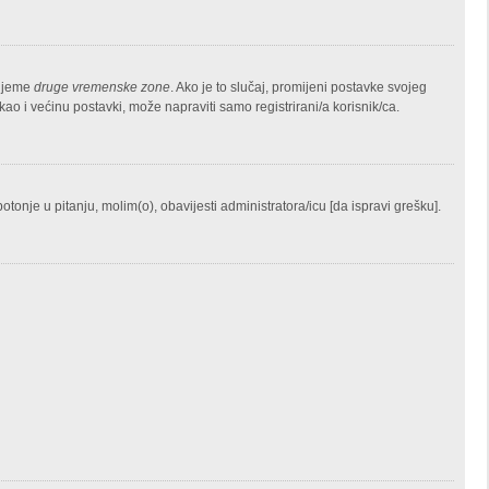
rijeme
druge vremenske zone
. Ako je to slučaj, promijeni postavke svojeg
 i većinu postavki, može napraviti samo registrirani/a korisnik/ca.
potonje u pitanju, molim(o), obavijesti administratora/icu [da ispravi grešku].