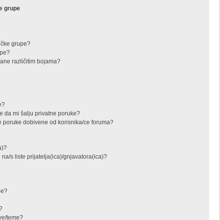
ke grupe
ičke grupe?
upe?
zane različitim bojama?
e?
e da mi šalju privatne poruke?
e poruke dobivene od korisnika/ce foruma?
a)?
na/s liste prijatelja(ica)/gnjavatora(ica)?
)e?
?
ove/teme?