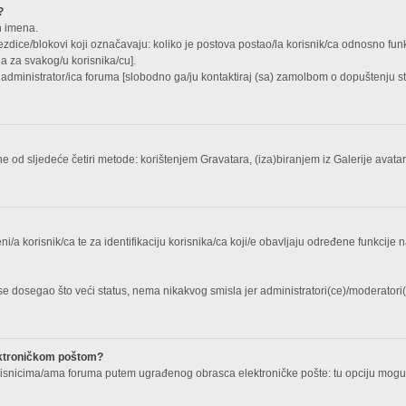
?
h imena.
ezdice/blokovi koji označavaju: koliko je postova postao/la korisnik/ca odnosno funkc
a za svakog/u korisnika/cu].
e administrator/ica foruma [slobodno ga/ju kontaktiraj (sa) zamolbom o dopuštenju sta
 od sljedeće četiri metode: korištenjem Gravatara, (iza)biranjem iz Galerije avat
i/a korisnik/ca te za identifikaciju korisnika/ca koji/e obavljaju određene funkcije 
se dosegao što veći status, nema nikakvog smisla jer administratori(ce)/moderator
lektroničkom poštom?
isnicima/ama foruma putem ugrađenog obrasca elektroničke pošte: tu opciju mogu kor