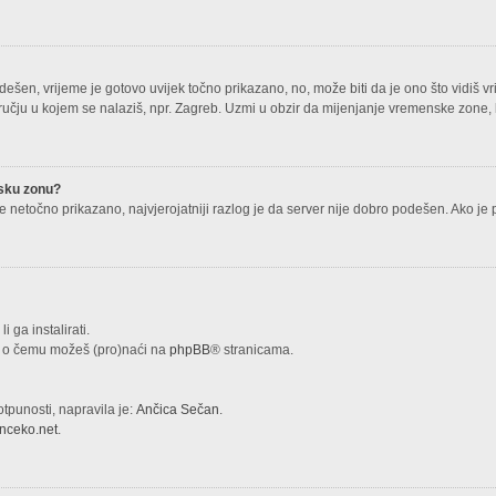
ešen, vrijeme je gotovo uvijek točno prikazano, no, može biti da je ono što vidiš v
ju u kojem se nalaziš, npr. Zagreb. Uzmi u obzir da mijenjanje vremenske zone, kao
nsku zonu?
alje netočno prikazano, najvjerojatniji razlog je da server nije dobro podešen. Ako je 
i ga instalirati.
ija o čemu možeš (pro)naći na
phpBB
® stranicama.
otpunosti, napravila je:
Ančica Sečan
.
nceko.net
.