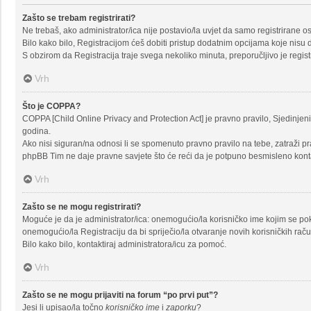
Zašto se trebam registrirati?
Ne trebaš, ako administrator/ica nije postavio/la uvjet da samo registrirane 
Bilo kako bilo, Registracijom ćeš dobiti pristup dodatnim opcijama koje nisu d
S obzirom da Registracija traje svega nekoliko minuta, preporučljivo je registr
Vrh
Što je COPPA?
COPPA [Child Online Privacy and Protection Act] je pravno pravilo, Sjedinje
godina.
Ako nisi siguran/na odnosi li se spomenuto pravno pravilo na tebe, zatraži pr
phpBB Tim ne daje pravne savjete što će reći da je potpuno besmisleno kont
Vrh
Zašto se ne mogu registrirati?
Moguće je da je administrator/ica: onemogućio/la korisničko ime kojim se pokuš
onemogućio/la Registraciju da bi spriječio/la otvaranje novih korisničkih rač
Bilo kako bilo, kontaktiraj administratora/icu za pomoć.
Vrh
Zašto se ne mogu prijaviti na forum “po prvi put”?
Jesi li upisao/la točno
korisničko ime
i
zaporku
?