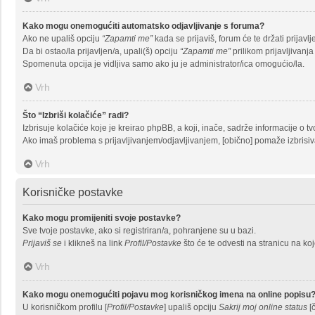
Kako mogu onemogućiti automatsko odjavljivanje s foruma?
Ako ne upališ opciju
“Zapamti me”
kada se prijaviš, forum će te držati prija
Da bi ostao/la prijavljen/a, upali(š) opciju
“Zapamti me”
prilikom prijavljivanj
Spomenuta opcija je vidljiva samo ako ju je administrator/ica omogućio/la.
Vrh
Što “Izbriši kolačiće” radi?
Izbrisuje kolačiće koje je kreirao phpBB, a koji, inače, sadrže informacije o
Ako imaš problema s prijavljivanjem/odjavljivanjem, [obično] pomaže izbrisiv
Vrh
Korisničke postavke
Kako mogu promijeniti svoje postavke?
Sve tvoje postavke, ako si registriran/a, pohranjene su u bazi.
Prijaviš se
i klikneš na link
Profil/Postavke
što će te odvesti na stranicu na ko
Vrh
Kako mogu onemogućiti pojavu mog korisničkog imena na online popisu
U korisničkom profilu [
Profil/Postavke
] upališ opciju
Sakrij moj online status
[č