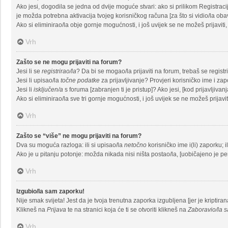
Ako jesi, dogodila se jedna od dvije moguće stvari: ako si prilikom Registra
je možda potrebna aktivacija tvojeg korisničkog računa [za što si vidio/la obavij
Ako si eliminirao/la obje gornje mogućnosti, i još uvijek se ne možeš prijaviti,
Vrh
Zašto se ne mogu prijaviti na forum?
Jesi li se
registrirao/la
? Da bi se mogao/la prijaviti na forum, trebaš se registrir
Jesi li upisao/la
točne podatke
za prijavljivanje? Provjeri korisničko ime i zap
Jesi li
isključen/a
s foruma [zabranjen ti je pristup]? Ako jesi, [kod prijavljivan
Ako si eliminirao/la sve tri gornje mogućnosti, i još uvijek se ne možeš prijavit
Vrh
Zašto se “više” ne mogu prijaviti na forum?
Dva su moguća razloga: ili si upisao/la
netočno
korisničko ime i(li) zaporku; i
Ako je u pitanju potonje: možda nikada nisi ništa postao/la, [uobičajeno je per
Vrh
Izgubio/la sam zaporku!
Nije smak svijeta! Jest da je tvoja trenutna zaporka izgubljena [jer je kriptira
Klikneš na
Prijava
te na stranici koja će ti se otvoriti klikneš na
Zaboravio/la 
Vrh