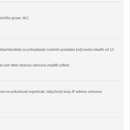
ničke grupe, itd.].
elja/staratelja za prikupljanje osobnih podataka [od] osoba mlađih od 13
hpbb.com Web stranice odnosno phpBB softver.
jom se pokušavaš registrirati, isključio/la tvoju IP adresu odnosno