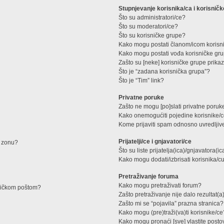
Stupnjevanje korisnika/ca i korisnič
Što su administratori/ce?
Što su moderatori/ce?
Što su korisničke grupe?
Kako mogu postati članom/icom korisn
Kako mogu postati vođa korisničke gr
Zašto su [neke] korisničke grupe prika
Što je “zadana korisnička grupa”?
Što je “Tim” link?
Privatne poruke
Zašto ne mogu [po]slati privatne poruk
Kako onemogućiti pojedine korisnike/c
Kome prijaviti spam odnosno uvredljiv
Prijatelji/ce i gnjavatori/ce
u zonu?
Što su liste prijatelja(ica)/gnjavatora(ic
Kako mogu dodati/izbrisati korisnika/cu 
Pretraživanje foruma
Kako mogu pretraživati forum?
roničkom poštom?
Zašto pretraživanje nije dalo rezultat(a
Zašto mi se “pojavila” prazna stranica?
Kako mogu (pre)traži(va)ti korisnike/ce
Kako mogu pronaći [sve] vlastite post