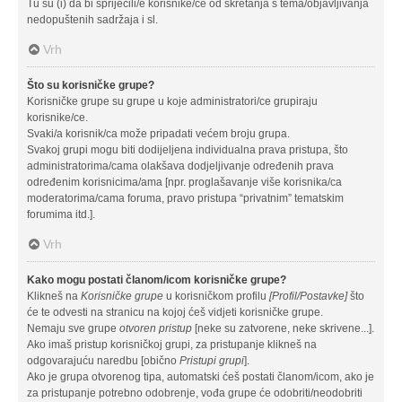
Tu su (i) da bi spriječili/e korisnike/ce od skretanja s tema/objavljivanja
nedopuštenih sadržaja i sl.
Vrh
Što su korisničke grupe?
Korisničke grupe su grupe u koje administratori/ce grupiraju
korisnike/ce.
Svaki/a korisnik/ca može pripadati većem broju grupa.
Svakoj grupi mogu biti dodijeljena individualna prava pristupa, što
administratorima/cama olakšava dodjeljivanje određenih prava
određenim korisnicima/ama [npr. proglašavanje više korisnika/ca
moderatorima/cama foruma, pravo pristupa “privatnim” tematskim
forumima itd.].
Vrh
Kako mogu postati članom/icom korisničke grupe?
Klikneš na
Korisničke grupe
u korisničkom profilu
[Profil/Postavke]
što
će te odvesti na stranicu na kojoj ćeš vidjeti korisničke grupe.
Nemaju sve grupe
otvoren pristup
[neke su zatvorene, neke skrivene...].
Ako imaš pristup korisničkoj grupi, za pristupanje klikneš na
odgovarajuću naredbu [obično
Pristupi grupi
].
Ako je grupa otvorenog tipa, automatski ćeš postati članom/icom, ako je
za pristupanje potrebno odobrenje, vođa grupe će odobriti/neodobriti