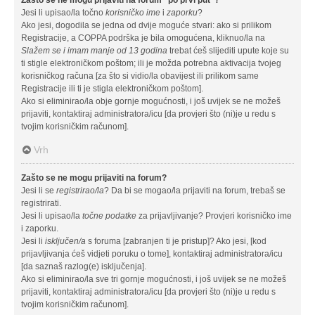
Jesi li upisao/la točno
korisničko ime
i
zaporku
?
Ako jesi, dogodila se jedna od dvije moguće stvari: ako si prilikom
Registracije, a COPPA podrška je bila omogućena, kliknuo/la na
Slažem se i imam manje od 13 godina
trebat ćeš slijediti upute koje su
ti stigle elektroničkom poštom; ili je možda potrebna aktivacija tvojeg
korisničkog računa [za što si vidio/la obavijest ili prilikom same
Registracije ili ti je stigla elektroničkom poštom].
Ako si eliminirao/la obje gornje mogućnosti, i još uvijek se ne možeš
prijaviti, kontaktiraj administratora/icu [da provjeri što (ni)je u redu s
tvojim korisničkim računom].
Vrh
Zašto se ne mogu prijaviti na forum?
Jesi li se
registrirao/la
? Da bi se mogao/la prijaviti na forum, trebaš se
registrirati.
Jesi li upisao/la
točne podatke
za prijavljivanje? Provjeri korisničko ime
i zaporku.
Jesi li
isključen/a
s foruma [zabranjen ti je pristup]? Ako jesi, [kod
prijavljivanja ćeš vidjeti poruku o tome], kontaktiraj administratora/icu
[da saznaš razlog(e) isključenja].
Ako si eliminirao/la sve tri gornje mogućnosti, i još uvijek se ne možeš
prijaviti, kontaktiraj administratora/icu [da provjeri što (ni)je u redu s
tvojim korisničkim računom].