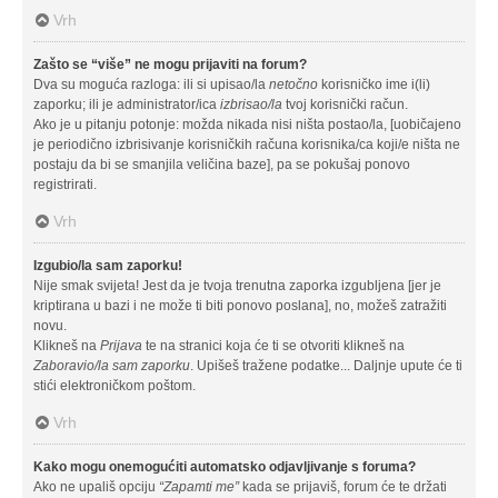
Vrh
Zašto se “više” ne mogu prijaviti na forum?
Dva su moguća razloga: ili si upisao/la
netočno
korisničko ime i(li)
zaporku; ili je administrator/ica
izbrisao/la
tvoj korisnički račun.
Ako je u pitanju potonje: možda nikada nisi ništa postao/la, [uobičajeno
je periodično izbrisivanje korisničkih računa korisnika/ca koji/e ništa ne
postaju da bi se smanjila veličina baze], pa se pokušaj ponovo
registrirati.
Vrh
Izgubio/la sam zaporku!
Nije smak svijeta! Jest da je tvoja trenutna zaporka izgubljena [jer je
kriptirana u bazi i ne može ti biti ponovo poslana], no, možeš zatražiti
novu.
Klikneš na
Prijava
te na stranici koja će ti se otvoriti klikneš na
Zaboravio/la sam zaporku
. Upišeš tražene podatke... Daljnje upute će ti
stići elektroničkom poštom.
Vrh
Kako mogu onemogućiti automatsko odjavljivanje s foruma?
Ako ne upališ opciju
“Zapamti me”
kada se prijaviš, forum će te držati