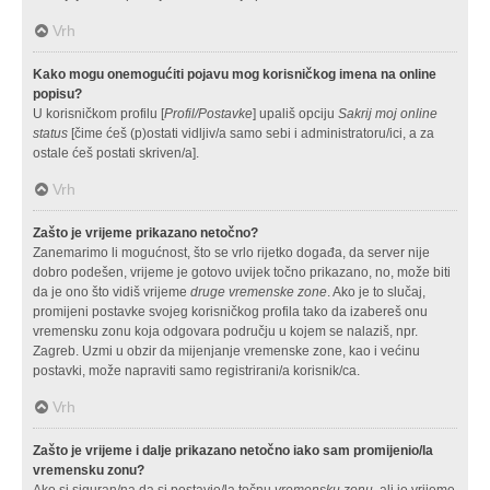
Vrh
Kako mogu onemogućiti pojavu mog korisničkog imena na online
popisu?
U korisničkom profilu [
Profil/Postavke
] upališ opciju
Sakrij moj online
status
[čime ćeš (p)ostati vidljiv/a samo sebi i administratoru/ici, a za
ostale ćeš postati skriven/a].
Vrh
Zašto je vrijeme prikazano netočno?
Zanemarimo li mogućnost, što se vrlo rijetko događa, da server nije
dobro podešen, vrijeme je gotovo uvijek točno prikazano, no, može biti
da je ono što vidiš vrijeme
druge vremenske zone
. Ako je to slučaj,
promijeni postavke svojeg korisničkog profila tako da izabereš onu
vremensku zonu koja odgovara području u kojem se nalaziš, npr.
Zagreb. Uzmi u obzir da mijenjanje vremenske zone, kao i većinu
postavki, može napraviti samo registrirani/a korisnik/ca.
Vrh
Zašto je vrijeme i dalje prikazano netočno iako sam promijenio/la
vremensku zonu?
Ako si siguran/na da si postavio/la točnu
vremensku zonu
, ali je vrijeme