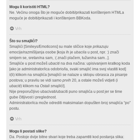
Mogu li koristiti HTML?
Ne. Većinu onoga što je moguće dobiti/prikazati korištenjem HTMLa
moguće je dobiti/prikazati i korištenjem BBKoda.
Vrh
Što su smajlići?
Smajlići [Smileys/Emoticons] su male sličice koje
prikazuju
emocije/razmišljanja osobe [koja ih je
ubacila
u post, npr. :) znači
smijem se, sretan/na sam, :( znači plačem, tužan/na sam...].
Smajliće u post možeš
ubaciti
na dva načina: upisivanjem kratkog koda
[ako je administrator/ica odobrio/la, svaki smajlić ima svoj vlastiti kod]
i(li) klikom na smajlića [smajlići se nalaze u sklopu obrasca za pisanje
postova; u pravilu se vidi samo
prvih
20, a ostale možeš vidjeti (i
ubaciti
) klikom na
Ostali smajlići
].
Nije preporučljivo ubacivati/ubaciti puno smajlića u post jer se time
gube čitljivost i preglednost.
Administrator/ica može odrediti maksimalan dopušten broj smajlića “po”
postu.
Vrh
Mogu li postati slike?
Da. Postoje dvije bitne stvari koje treba zapamtiti kod postanja slika: