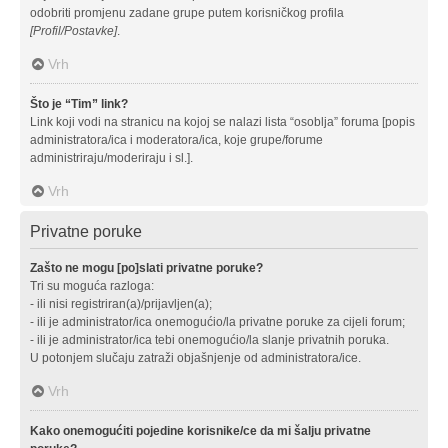
odobriti promjenu zadane grupe putem korisničkog profila
[Profil/Postavke]
.
Vrh
Što je “Tim” link?
Link koji vodi na stranicu na kojoj se nalazi lista “osoblja” foruma [popis
administratora/ica i moderatora/ica, koje grupe/forume
administriraju/moderiraju i sl.].
Vrh
Privatne poruke
Zašto ne mogu [po]slati privatne poruke?
Tri su moguća razloga:
- ili nisi registriran(a)/prijavljen(a);
- ili je administrator/ica onemogućio/la privatne poruke za cijeli forum;
- ili je administrator/ica tebi onemogućio/la slanje privatnih poruka.
U potonjem slučaju zatraži objašnjenje od administratora/ice.
Vrh
Kako onemogućiti pojedine korisnike/ce da mi šalju privatne