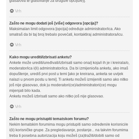
glasa/ova te glasovanje za drugu/e opciju/e)].
Vrh
Zašto ne mogu dodati još [više] odgovora [opcija]?
Maksimalan limit odgovora [opcija] određuje administrator/ica. Ako
smatraš da bi taj broj trebalo povećati, kontaktiraj administratora/icu.
Vrh
Kako mogu urediti/izbrisati anketu?
Ankete može urediti/uređivati/izbrisati samo ona/j koja/i ih je i kreirala/o,
moderator/ica i(li) administrator/ica. Da bi izmijenio/la anketu, ako imaš
dopuštenje, urediš prvi post u temi [ako je kreirana, anketa se uvijek
nalazi u prvom postu u temi]. Ti anketu možeš izmijeniti samo ako nitko
još nije glasovao, dok ju moderatori(ce)/administratori(ce) mogu
mijenjati bilo kada.
Anketu možeš izbrisati samo ako nitko još nije glasovao.
Vrh
Zašto ne mogu pristupiti tematskom forumu?
Nekim tematskim forumima mogu pristupiti samo određeni/e korisnici/e
i(li) korisničke grupe. Za pregledavanje, postanje... na takvim forumima
treba ti posebna autorizacija koju možeš (za)tražiti/dobiti samo od