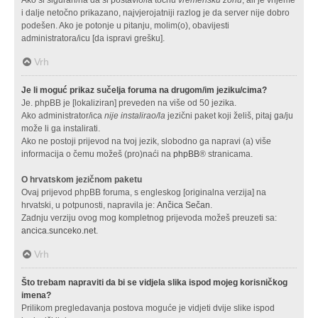
i dalje netočno prikazano, najvjerojatniji razlog je da server nije dobro
podešen. Ako je potonje u pitanju, molim(o), obavijesti
administratora/icu [da ispravi grešku].
Vrh
Je li moguć prikaz sučelja foruma na drugom/im jeziku/cima?
Je. phpBB je [lokaliziran] preveden na više od 50 jezika.
Ako administrator/ica
nije instalirao/la
jezični paket koji želiš, pitaj ga/ju
može li ga instalirati.
Ako ne postoji prijevod na tvoj jezik, slobodno ga napravi (a) više
informacija o čemu možeš (pro)naći na
phpBB
® stranicama.
O hrvatskom jezičnom paketu
Ovaj prijevod phpBB foruma, s engleskog [originalna verzija] na
hrvatski, u potpunosti, napravila je:
Ančica Sečan
.
Zadnju verziju ovog mog kompletnog prijevoda možeš preuzeti sa:
ancica.sunceko.net
.
Vrh
Što trebam napraviti da bi se vidjela slika ispod mojeg korisničkog
imena?
Prilikom pregledavanja postova moguće je vidjeti dvije slike ispod