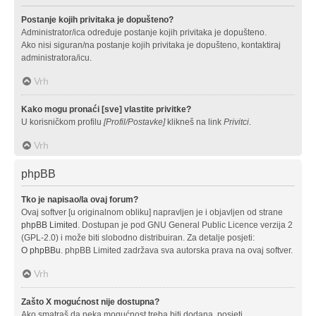
Postanje kojih privitaka je dopušteno?
Administrator/ica određuje postanje kojih privitaka je dopušteno.
Ako nisi siguran/na postanje kojih privitaka je dopušteno, kontaktiraj
administratora/icu.
Vrh
Kako mogu pronaći [sve] vlastite privitke?
U korisničkom profilu
[Profil/Postavke]
klikneš na link
Privitci
.
Vrh
phpBB
Tko je napisao/la ovaj forum?
Ovaj softver [u originalnom obliku] napravljen je i objavljen od strane
phpBB Limited
. Dostupan je pod GNU General Public Licence verzija 2
(GPL-2.0) i može biti slobodno distribuiran. Za detalje posjeti:
O phpBBu
. phpBB Limited zadržava sva autorska prava na ovaj softver.
Vrh
Zašto X mogućnost nije dostupna?
Ako smatraš da neka mogućnost treba biti dodana, posjeti