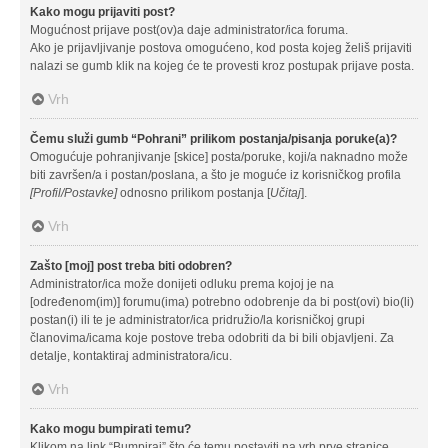
Kako mogu prijaviti post?
Mogućnost prijave post(ov)a daje administrator/ica foruma.
Ako je prijavljivanje postova omogućeno, kod posta kojeg želiš prijaviti
nalazi se gumb klik na kojeg će te provesti kroz postupak prijave posta.
Vrh
Čemu služi gumb “Pohrani” prilikom postanja/pisanja poruke(a)?
Omogućuje pohranjivanje [skice] posta/poruke, koji/a naknadno može
biti završen/a i postan/poslana, a što je moguće iz korisničkog profila
[Profil/Postavke]
odnosno prilikom postanja [
Učitaj
].
Vrh
Zašto [moj] post treba biti odobren?
Administrator/ica može donijeti odluku prema kojoj je na
[određenom(im)] forumu(ima) potrebno odobrenje da bi post(ovi) bio(li)
postan(i) ili te je administrator/ica pridružio/la korisničkoj grupi
članovima/icama koje postove treba odobriti da bi bili objavljeni. Za
detalje, kontaktiraj administratora/icu.
Vrh
Kako mogu bumpirati temu?
Klikom na link “Bumpiraj” što će temu postaviti na vrh prve stranice