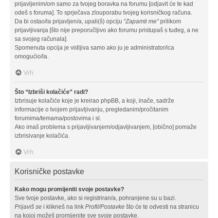
prijavljenim/om samo za tvojeg boravka na forumu [odjavit će te kad
odeš s foruma]. To sprječava zlouporabu tvojeg korisničkog računa.
Da bi ostao/la prijavljen/a, upali(š) opciju
“Zapamti me”
prilikom
prijavljivanja [što nije preporučljivo ako forumu pristupaš s tuđeg, a ne
sa svojeg računala].
Spomenuta opcija je vidljiva samo ako ju je administrator/ica
omogućio/la.
Vrh
Što “Izbriši kolačiće” radi?
Izbrisuje kolačiće koje je kreirao phpBB, a koji, inače, sadrže
informacije o tvojem prijavljivanju, pregledanim/pročitanim
forumima/temama/postovima i sl.
Ako imaš problema s prijavljivanjem/odjavljivanjem, [obično] pomaže
izbrisivanje kolačića.
Vrh
Korisničke postavke
Kako mogu promijeniti svoje postavke?
Sve tvoje postavke, ako si registriran/a, pohranjene su u bazi.
Prijaviš se
i klikneš na link
Profil/Postavke
što će te odvesti na stranicu
na kojoj možeš promijenite sve svoje postavke.