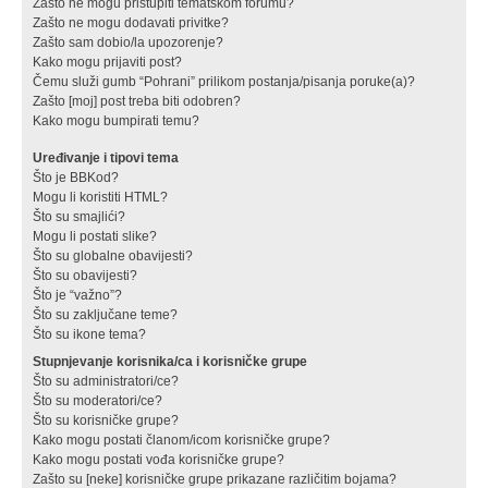
Zašto ne mogu pristupiti tematskom forumu?
Zašto ne mogu dodavati privitke?
Zašto sam dobio/la upozorenje?
Kako mogu prijaviti post?
Čemu služi gumb “Pohrani” prilikom postanja/pisanja poruke(a)?
Zašto [moj] post treba biti odobren?
Kako mogu bumpirati temu?
Uređivanje i tipovi tema
Što je BBKod?
Mogu li koristiti HTML?
Što su smajlići?
Mogu li postati slike?
Što su globalne obavijesti?
Što su obavijesti?
Što je “važno”?
Što su zaključane teme?
Što su ikone tema?
Stupnjevanje korisnika/ca i korisničke grupe
Što su administratori/ce?
Što su moderatori/ce?
Što su korisničke grupe?
Kako mogu postati članom/icom korisničke grupe?
Kako mogu postati vođa korisničke grupe?
Zašto su [neke] korisničke grupe prikazane različitim bojama?