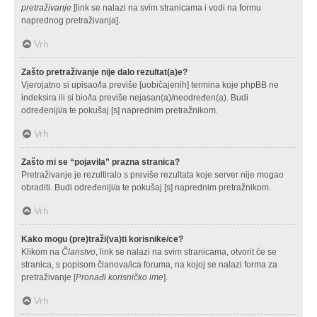
pretraživanje
[link se nalazi na svim stranicama i vodi na formu
naprednog pretraživanja].
Vrh
Zašto pretraživanje nije dalo rezultat(a)e?
Vjerojatno si upisao/la previše [uobičajenih] termina koje phpBB ne
indeksira ili si bio/la previše nejasan(a)/neodređen(a). Budi
određeniji/a te pokušaj [s] naprednim pretražnikom.
Vrh
Zašto mi se “pojavila” prazna stranica?
Pretraživanje je rezultiralo s previše rezultata koje server nije mogao
obraditi. Budi određeniji/a te pokušaj [s] naprednim pretražnikom.
Vrh
Kako mogu (pre)traži(va)ti korisnike/ce?
Klikom na
Članstvo
, link se nalazi na svim stranicama, otvorit će se
stranica, s popisom članova/ica foruma, na kojoj se nalazi forma za
pretraživanje [
Pronađi korisničko ime
].
Vrh