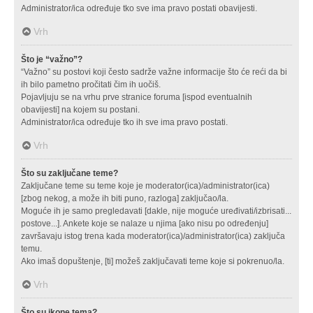
Administrator/ica određuje tko sve ima pravo postati obavijesti.
Vrh
Što je “važno”?
“Važno” su postovi koji često sadrže važne informacije što će reći da bi
ih bilo pametno pročitati čim ih uočiš.
Pojavljuju se na vrhu prve stranice foruma [ispod eventualnih
obavijesti] na kojem su postani.
Administrator/ica određuje tko ih sve ima pravo postati.
Vrh
Što su zaključane teme?
Zaključane teme su teme koje je moderator(ica)/administrator(ica)
[zbog nekog, a može ih biti puno, razloga] zaključao/la.
Moguće ih je samo pregledavati [dakle, nije moguće uređivati/izbrisati...
postove...]. Ankete koje se nalaze u njima [ako nisu po određenju]
završavaju istog trena kada moderator(ica)/administrator(ica) zaključa
temu.
Ako imaš dopuštenje, [ti] možeš zaključavati teme koje si pokrenuo/la.
Vrh
Što su ikone tema?