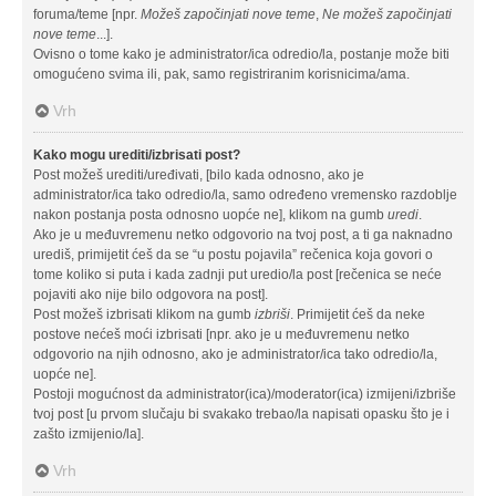
foruma/teme [npr.
Možeš započinjati nove teme
,
Ne možeš započinjati
nove teme
...].
Ovisno o tome kako je administrator/ica odredio/la, postanje može biti
omogućeno svima ili, pak, samo registriranim korisnicima/ama.
Vrh
Kako mogu urediti/izbrisati post?
Post možeš urediti/uređivati, [bilo kada odnosno, ako je
administrator/ica tako odredio/la, samo određeno vremensko razdoblje
nakon postanja posta odnosno uopće ne], klikom na gumb
uredi
.
Ako je u međuvremenu netko odgovorio na tvoj post, a ti ga naknadno
urediš, primijetit ćeš da se “u postu pojavila” rečenica koja govori o
tome koliko si puta i kada zadnji put uredio/la post [rečenica se neće
pojaviti ako nije bilo odgovora na post].
Post možeš izbrisati klikom na gumb
izbriši
. Primijetit ćeš da neke
postove nećeš moći izbrisati [npr. ako je u međuvremenu netko
odgovorio na njih odnosno, ako je administrator/ica tako odredio/la,
uopće ne].
Postoji mogućnost da administrator(ica)/moderator(ica) izmijeni/izbriše
tvoj post [u prvom slučaju bi svakako trebao/la napisati opasku što je i
zašto izmijenio/la].
Vrh