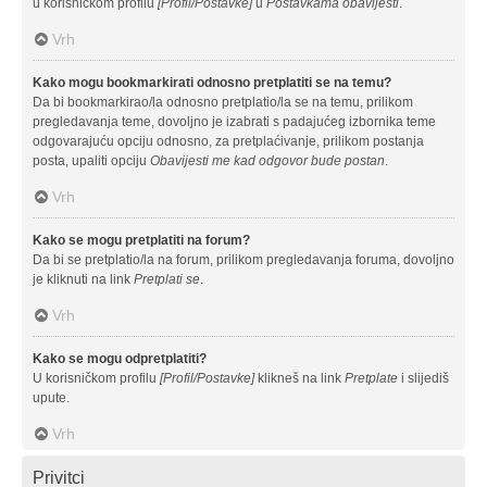
u korisničkom profilu
[Profil/Postavke]
u
Postavkama obavijesti
.
Vrh
Kako mogu bookmarkirati odnosno pretplatiti se na temu?
Da bi bookmarkirao/la odnosno pretplatio/la se na temu, prilikom
pregledavanja teme, dovoljno je izabrati s padajućeg izbornika teme
odgovarajuću opciju odnosno, za pretplaćivanje, prilikom postanja
posta, upaliti opciju
Obavijesti me kad odgovor bude postan
.
Vrh
Kako se mogu pretplatiti na forum?
Da bi se pretplatio/la na forum, prilikom pregledavanja foruma, dovoljno
je kliknuti na link
Pretplati se
.
Vrh
Kako se mogu odpretplatiti?
U korisničkom profilu
[Profil/Postavke]
klikneš na link
Pretplate
i slijediš
upute.
Vrh
Privitci