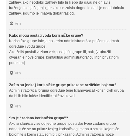
zahtjev, ako neodobri zahtjev bilo bi lijepo da ga/ju ne gnjaviš
traženjem objašnjenja, jer, ako se zaista dogodilo da ti je neodobrio/la
zahtjev, sigurno je imao/la dobar razlog.
Vrh
Kako mogu postati vođa korisničke grupe?
Korisničke grupe inicijalno kreira administrator/ica pri čemu odmah
određuje i vođu grupe.
Ako želiš postati vođom već postojeće grupe ili, pak, (za)tražiti
otvaranje nove grupe, kontaktiraj administratora/icu [npr. privatnom
porukom].
Vrh
Zašto su [neke] korisničke grupe prikazane različitim bojama?
Administrator/ica foruma određuje boje [članova/ica] korisničkih grupa
da bi ih bilo lakše identificirati/razlikovati.
Vrh
Što je “zadana korisnička grupa”?
Ako si član/ica više od jedne grupe, postavke tvoje zadane grupe
odnosit će se na prikaz tvojeg korisničkog imena u smislu kojom će
bojom te s kojim statusom biti prikazano. Administrator/ica može