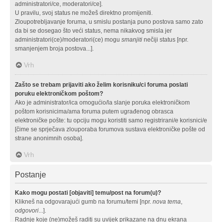
administratori/ce, moderatori/ce].
U pravilu, svoj status ne možeš direktno promijeniti.
Zloupotrebljavanje foruma, u smislu postanja puno postova samo zato
da bi se dosegao što veći status, nema nikakvog smisla jer
administratori(ce)/moderatori(ce) mogu
smanjiti
nečiji status [npr.
smanjenjem broja postova...].
Vrh
Zašto se trebam prijaviti ako želim korisniku/ci foruma poslati
poruku elektroničkom poštom?
Ako je administrator/ica omogućio/la slanje poruka elektroničkom
poštom korisnicima/ama foruma putem ugrađenog obrasca
elektroničke pošte: tu opciju mogu koristiti samo registrirani/e korisnici/e
[čime se sprječava zlouporaba forumova sustava elektroničke pošte od
strane anonimnih osoba].
Vrh
Postanje
Kako mogu postati [objaviti] temu/post na forum(u)?
Klikneš na odgovarajući gumb na forumu/temi [npr.
nova tema
,
odgovori
...].
Radnje koje (ne)možeš raditi su uvijek prikazane na dnu ekrana