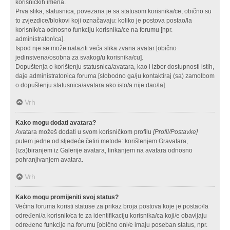
korisničkih imena.
Prva slika, statusnica, povezana je sa statusom korisnika/ce; obično su
to zvjezdice/blokovi koji označavaju: koliko je postova postao/la
korisnik/ca odnosno funkciju korisnika/ce na forumu [npr.
administrator/ica].
Ispod nje se može nalaziti veća slika zvana avatar [obično
jedinstvena/osobna za svakog/u korisnika/cu].
Dopuštenja o korištenju statusnica/avatara, kao i izbor dostupnosti istih,
daje administrator/ica foruma [slobodno ga/ju kontaktiraj (sa) zamolbom
o dopuštenju statusnica/avatara ako isto/a nije dao/la].
Vrh
Kako mogu dodati avatara?
Avatara možeš dodati u svom korisničkom profilu
[Profil/Postavke]
putem jedne od sljedeće četiri metode: korištenjem Gravatara,
(iza)biranjem iz Galerije avatara, linkanjem na avatara odnosno
pohranjivanjem avatara.
Vrh
Kako mogu promijeniti svoj status?
Većina foruma koristi statuse za prikaz broja postova koje je postao/la
određeni/a korisnik/ca te za identifikaciju korisnika/ca koji/e obavljaju
određene funkcije na forumu [obično oni/e imaju poseban status, npr.