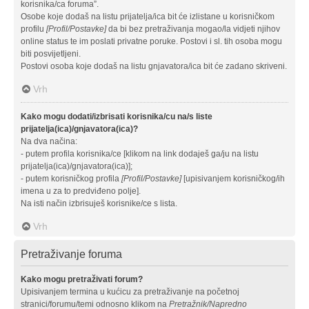
korisnika/ca foruma”.
Osobe koje dodaš na listu prijatelja/ica bit će izlistane u korisničkom
profilu
[Profil/Postavke]
da bi bez pretraživanja mogao/la vidjeti njihov
online status te im poslati privatne poruke. Postovi i sl. tih osoba mogu
biti posvijetljeni.
Postovi osoba koje dodaš na listu gnjavatora/ica bit će zadano skriveni.
Vrh
Kako mogu dodati/izbrisati korisnika/cu na/s liste
prijatelja(ica)/gnjavatora(ica)?
Na dva načina:
- putem profila korisnika/ce [klikom na link dodaješ ga/ju na listu
prijatelja(ica)/gnjavatora(ica)];
- putem korisničkog profila
[Profil/Postavke]
[upisivanjem korisničkog/ih
imena u za to predviđeno polje].
Na isti način izbrisuješ korisnike/ce s lista.
Vrh
Pretraživanje foruma
Kako mogu pretraživati forum?
Upisivanjem termina u kućicu za pretraživanje na početnoj
stranici/forumu/temi odnosno klikom na
Pretražnik/Napredno