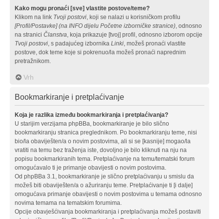
Kako mogu pronaći [sve] vlastite postove/teme?
Klikom na link
Tvoji postovi
, koji se nalazi u korisničkom profilu
[Profil/Postavke] (na INFO dijelu Početne izborničke stranice)
, odnosno
na stranici
Članstva
, koja prikazuje [tvoj] profil, odnosno izborom opcije
Tvoji postovi
, s padajućeg izbornika
Linki
, možeš pronaći vlastite
postove, dok teme koje si pokrenuo/la možeš pronaći naprednim
pretražnikom.
Vrh
Bookmarkiranje i pretplaćivanje
Koja je razlika između bookmarkiranja i pretplaćivanja?
U starijim verzijama phpBBa, bookmarkiranje je bilo slično
bookmarkiranju stranica preglednikom. Po bookmarkiranju teme, nisi
bio/la obaviješten/a o novim postovima, ali si se [kasnije] mogao/la
vratiti na temu bez traženja iste, dovoljno je bilo kliknuti na nju na
popisu bookmarkiranih tema. Pretplaćivanje na temu/tematski forum
omogućavalo ti je primanje obavijesti o novim postovima.
Od phpBBa 3.1, bookmarkiranje je slično pretplaćivanju u smislu da
možeš biti obaviješten/a o ažuriranju teme. Pretplaćivanje ti [i dalje]
omogućava primanje obavijesti o novim postovima u temama odnosno
novima temama na tematskim forumima.
Opcije obavješćivanja bookmarkiranja i pretplaćivanja možeš postaviti