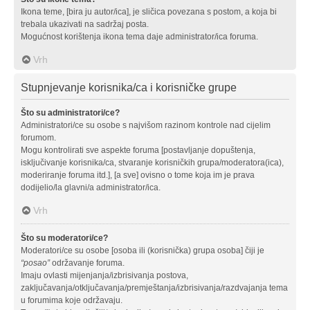
Ikona teme, [bira ju autor/ica], je sličica povezana s postom, a koja bi
trebala ukazivati na sadržaj posta.
Mogućnost korištenja ikona tema daje administrator/ica foruma.
Vrh
Stupnjevanje korisnika/ca i korisničke grupe
Što su administratori/ce?
Administratori/ce su osobe s najvišom razinom kontrole nad cijelim
forumom.
Mogu kontrolirati sve aspekte foruma [postavljanje dopuštenja,
isključivanje korisnika/ca, stvaranje korisničkih grupa/moderatora(ica),
moderiranje foruma itd.], [a sve] ovisno o tome koja im je prava
dodijelio/la glavni/a administrator/ica.
Vrh
Što su moderatori/ce?
Moderatori/ce su osobe [osoba ili (korisnička) grupa osoba] čiji je
“posao”
održavanje foruma.
Imaju ovlasti mijenjanja/izbrisivanja postova,
zaključavanja/otključavanja/premještanja/izbrisivanja/razdvajanja tema
u forumima koje održavaju.