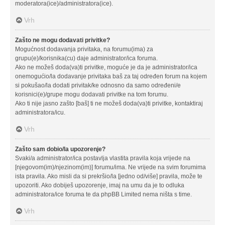
moderatora(ice)/administratora(ice).
Vrh
Zašto ne mogu dodavati privitke?
Mogućnost dodavanja privitaka, na forumu(ima) za
grupu(e)/korisnika(cu) daje administrator/ica foruma.
Ako ne možeš doda(va)ti privitke, moguće je da je administrator/ica
onemogućio/la dodavanje privitaka baš za taj određen forum na kojem
si pokušao/la dodati privitak/ke odnosno da samo određeni/e
korisnici(e)/grupe mogu dodavati privitke na tom forumu.
Ako ti nije jasno zašto [baš] ti ne možeš doda(va)ti privitke, kontaktiraj
administratora/icu.
Vrh
Zašto sam dobio/la upozorenje?
Svaki/a administrator/ica postavlja vlastita pravila koja vrijede na
[njegovom(im)/njezinom(im)] forumu/ima. Ne vrijede na svim forumima
ista pravila. Ako misli da si prekršio/la [jedno od/više] pravila, može te
upozoriti. Ako dobiješ upozorenje, imaj na umu da je to odluka
administratora/ice foruma te da phpBB Limited nema ništa s time.
Vrh