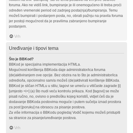
foruma. Ako ne vidiš link, bumpiranje je ili onemogućeno ili treba proći
određen vremenski period od zadnjeg posta(nja)/bumpiranja. Temu
možeš bumpirati i postanjem posta, no, obrati pažnju na pravila foruma
jer postoji mogućnost da je pravilima zabranjeno bumpiranje
postanjem.
Vrh
Uređivanje i tipovi tema
Što je BBKod?
BBKod je specijalna implementacija HTMLa.
Mogućnost korištenja BBKoda daje administrator/ica foruma
(de)aktiviranjem ove opcije. Bez obzira na to što je administrator/ica
odredio/la, opcionalno sam/a možeš (de)aktivirati korištenje BBKoda.
BBKod je sličan HTMLu u stilu; tagovi se umeću u vitičaste zagrade [i]
[umjesto <i>] (a) što nudi veću kontrolu prikaza. Kod [tagovi] se može
pisati ručno, no, ovisno o predlošku kojeg koristiš, vidjet ćeš da je
dodavanje BBKoda postovima moguće i putem sučelja iznad prostora
za post [poruku] na obrascu za pisanje postova.
Za više informacija o BBKodu pogledaj Vodič kojemu možeš pristupiti
sa stranice za pisanje/uređivanje postova.
Vrh