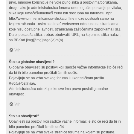
prvo, mnogi/e korisnici/e ne vole puno slika u postovima/porukama, i
drugo, ako je administrator/ica foruma onemogućio postanje privitaka,
slika koju umećeš/umetneš treba biti dostupna na Internetu, npr.
http://www.primjer.info/moja-slicka.gif [ne može postojati samo na
tvojem računalu - osim ako imaš webserver odnosno na stranicama
koje nisu dostupne javnosti, stranicama zaštićenima zaporkama i sl.].
Da bi postao/la sliku: trebaš obuhvatiti URL, na kojem se slika nalazi,
sa BBKod [img][/img] tago(vi)m(a).
Vrh
Što su globalne obavijesti?
Globalne obavijesti su postovi koji sadrže važne informacije što će reći
da bi ih bilo pametno pročitati čim ih uočiš.
Pojavljuju se na vrhu svakog foruma i u korisničkom profilu
[Profil/Postavke]
.
Administrator/ica određuje tko sve ima pravo postati globalne
obavijesti.
Vrh
Što su obavijesti?
Obavijesti su postovi koji sadrže važne informacije što će reći da bi ih
bilo pametno pročitati čim ih uočiš.
Pojavljuju se na vrhu svake stranice foruma na kojem su postane.