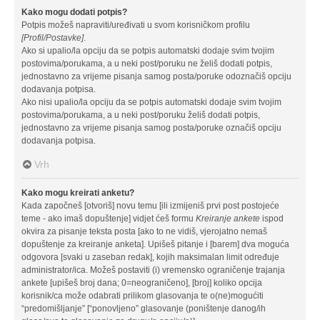
Kako mogu dodati potpis?
Potpis možeš napraviti/uređivati u svom korisničkom profilu
[Profil/Postavke]
.
Ako si upalio/la opciju da se potpis automatski dodaje svim tvojim
postovima/porukama, a u neki post/poruku ne želiš dodati potpis,
jednostavno za vrijeme pisanja samog posta/poruke odoznačiš opciju
dodavanja potpisa.
Ako nisi upalio/la opciju da se potpis automatski dodaje svim tvojim
postovima/porukama, a u neki post/poruku želiš dodati potpis,
jednostavno za vrijeme pisanja samog posta/poruke označiš opciju
dodavanja potpisa.
Vrh
Kako mogu kreirati anketu?
Kada započneš [otvoriš] novu temu [ili izmijeniš prvi post postojeće
teme - ako imaš dopuštenje] vidjet ćeš formu
Kreiranje ankete
ispod
okvira za pisanje teksta posta [ako to ne vidiš, vjerojatno nemaš
dopuštenje za kreiranje anketa]. Upišeš pitanje i [barem] dva moguća
odgovora [svaki u zaseban redak], kojih maksimalan limit određuje
administrator/ica. Možeš postaviti (i) vremensko ograničenje trajanja
ankete [upišeš broj dana; 0=neograničeno], [broj] koliko opcija
korisnik/ca može odabrati prilikom glasovanja te o(ne)mogućiti
“predomišljanje” [“ponovljeno” glasovanje (poništenje danog/ih