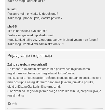
Kako se mogu odpretplatiti?
Privitci
Postanje kojih privitaka je dopušteno?
Kako mogu pronaći [sve] vlastite privitke?
phpBB
Tko je napisao/la ovaj forum?
Zašto X mogućnost nije dostupna?
Koga kontaktirati u vezi zlouporabe/pravnih stvari vezanih uz forum?
Kako mogu kontaktirati administratora/icu?
Prijavljivanje i registracija
Zašto se trebam registrirati?
Ne trebaš, ako administrator/ica nije postavio/la uvjet da samo
registrirane osobe mogu pregledavati forum/postati.
Bilo kako bilo, Registracijom ćeš dobiti pristup dodatnim opcijama koje
nisu dostupne neregistriranim osobama [avatari, privatne poruke,
elektronička pošta, korisničke grupe, itd.].
S obzirom da Registracija traje svega nekoliko minuta, preporučljivo je
registrirati se.
Vrh