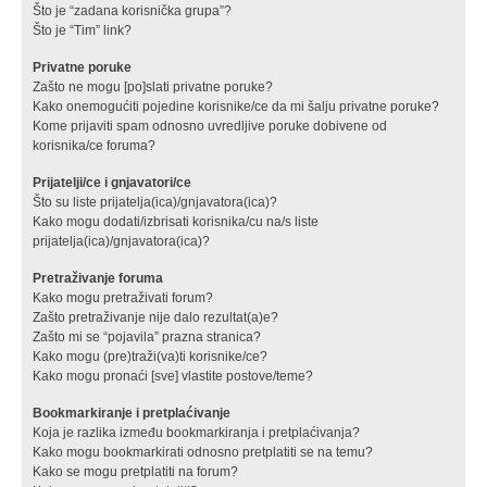
Što je “zadana korisnička grupa”?
Što je “Tim” link?
Privatne poruke
Zašto ne mogu [po]slati privatne poruke?
Kako onemogućiti pojedine korisnike/ce da mi šalju privatne poruke?
Kome prijaviti spam odnosno uvredljive poruke dobivene od
korisnika/ce foruma?
Prijatelji/ce i gnjavatori/ce
Što su liste prijatelja(ica)/gnjavatora(ica)?
Kako mogu dodati/izbrisati korisnika/cu na/s liste
prijatelja(ica)/gnjavatora(ica)?
Pretraživanje foruma
Kako mogu pretraživati forum?
Zašto pretraživanje nije dalo rezultat(a)e?
Zašto mi se “pojavila” prazna stranica?
Kako mogu (pre)traži(va)ti korisnike/ce?
Kako mogu pronaći [sve] vlastite postove/teme?
Bookmarkiranje i pretplaćivanje
Koja je razlika između bookmarkiranja i pretplaćivanja?
Kako mogu bookmarkirati odnosno pretplatiti se na temu?
Kako se mogu pretplatiti na forum?