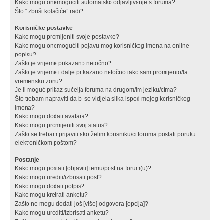
Kako mogu onemogućiti automatsko odjavljivanje s foruma?
Što “Izbriši kolačiće” radi?
Korisničke postavke
Kako mogu promijeniti svoje postavke?
Kako mogu onemogućiti pojavu mog korisničkog imena na online
popisu?
Zašto je vrijeme prikazano netočno?
Zašto je vrijeme i dalje prikazano netočno iako sam promijenio/la
vremensku zonu?
Je li moguć prikaz sučelja foruma na drugom/im jeziku/cima?
Što trebam napraviti da bi se vidjela slika ispod mojeg korisničkog
imena?
Kako mogu dodati avatara?
Kako mogu promijeniti svoj status?
Zašto se trebam prijaviti ako želim korisniku/ci foruma poslati poruku
elektroničkom poštom?
Postanje
Kako mogu postati [objaviti] temu/post na forum(u)?
Kako mogu urediti/izbrisati post?
Kako mogu dodati potpis?
Kako mogu kreirati anketu?
Zašto ne mogu dodati još [više] odgovora [opcija]?
Kako mogu urediti/izbrisati anketu?