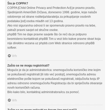
Što je COPPA?
COPPA [Child Online Privacy and Protection Act] je pravno pravilo,
Sjedinjenih Američkih Država, doneseno 1998. godine, koje nalaže
odobrenje od strane roditelja/staratelja za prikupljanje osobnih
podataka [od] osoba mlađih od 13 godina.
Ako nisi siguran/na odnosi li se spomenuto pravno pravilo na tebe,
zatraži pravni savjet od stručne osobe.
phpBB Tim ne daje pravne savjete što će reći da je potpuno
besmisleno kontaktirati phpBB Tim u vezi bilo kakve pravne stvari koja
nije direktno vezana uz phpbb.com Web stranice odnosno phpBB
softver.
Vrh
Zašto se ne mogu registrirati?
Moguće je da je administrator/ica: onemogućio/la korisničko ime kojim
se pokušavaš registrirati [ili isto već postoji], onemogućio/la adresu
elektroničke pošte kojom se pokušavaš registrirati, isključio/la tvoju IP
adresu odnosno onemogućio/la Registraciju da bi spriječio/la otvaranje
novih korisničkih računa.
Bilo kako bilo, kontaktiraj administratora/icu za pomoć.
Vrh
Zašto se ne mogu prijaviti na forum “po prvi put”?