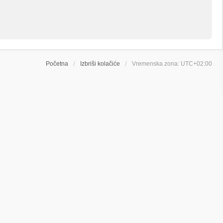
Početna
Izbriši kolačiće
Vremenska zona:
UTC+02:00