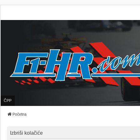
ČPP
Početna
Izbriši kolačiće