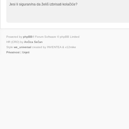
Jesi li siguran/na da želiš izbrisati kolačiće?
Powered by
phpBB
® Forum Software © phpBB Limited
HR (CRO) by
Ančica Sečan
Style
we_universal
created by INVENTEA & v12mike
Privatnost
|
Uvjeti