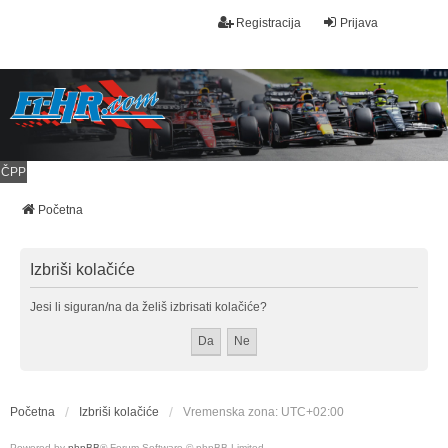
Registracija
Prijava
ČPP
Početna
Izbriši kolačiće
Jesi li siguran/na da želiš izbrisati kolačiće?
Početna
Izbriši kolačiće
Vremenska zona:
UTC+02:00
Powered by
phpBB
® Forum Software © phpBB Limited