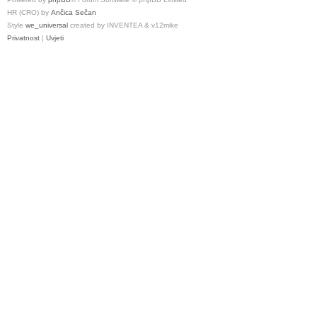
HR (CRO) by
Ančica Sečan
Style
we_universal
created by INVENTEA & v12mike
Privatnost
|
Uvjeti