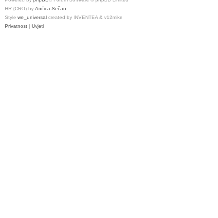
HR (CRO) by
Ančica Sečan
Style
we_universal
created by INVENTEA & v12mike
Privatnost
|
Uvjeti