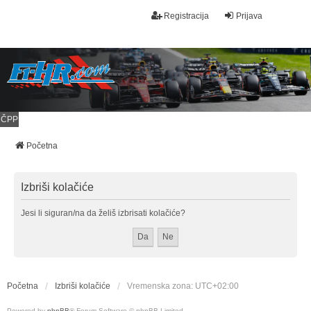
Registracija
Prijava
ČPP
Početna
Izbriši kolačiće
Jesi li siguran/na da želiš izbrisati kolačiće?
Početna
Izbriši kolačiće
Vremenska zona:
UTC+02:00
Powered by
phpBB
® Forum Software © phpBB Limited