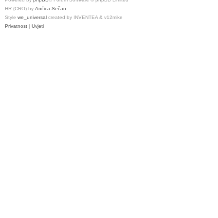
HR (CRO) by
Ančica Sečan
Style
we_universal
created by INVENTEA & v12mike
Privatnost
|
Uvjeti