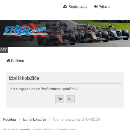
Registracija
Prijava
ČPP
Početna
Izbriši kolačiće
Jesi li siguran/na da želiš izbrisati kolačiće?
Početna
Izbriši kolačiće
Vremenska zona:
UTC+02:00
Powered by
phpBB
® Forum Software © phpBB Limited