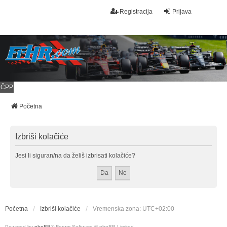
Registracija
Prijava
ČPP
Početna
Izbriši kolačiće
Jesi li siguran/na da želiš izbrisati kolačiće?
Početna
Izbriši kolačiće
Vremenska zona:
UTC+02:00
Powered by
phpBB
® Forum Software © phpBB Limited