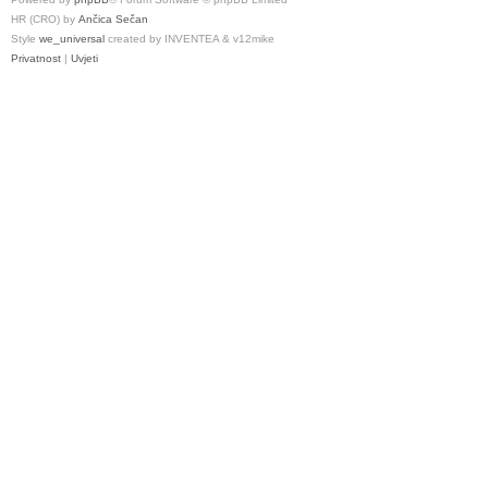
HR (CRO) by
Ančica Sečan
Style
we_universal
created by INVENTEA & v12mike
Privatnost
|
Uvjeti