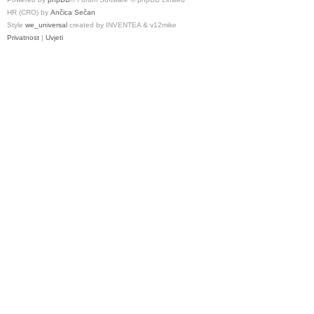
HR (CRO) by
Ančica Sečan
Style
we_universal
created by INVENTEA & v12mike
Privatnost
|
Uvjeti