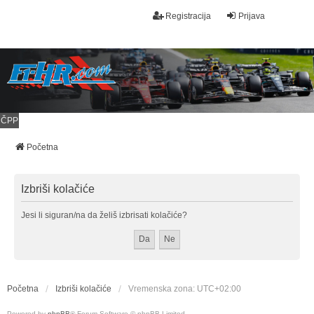
Registracija
Prijava
ČPP
Početna
Izbriši kolačiće
Jesi li siguran/na da želiš izbrisati kolačiće?
Početna
Izbriši kolačiće
Vremenska zona:
UTC+02:00
Powered by
phpBB
® Forum Software © phpBB Limited