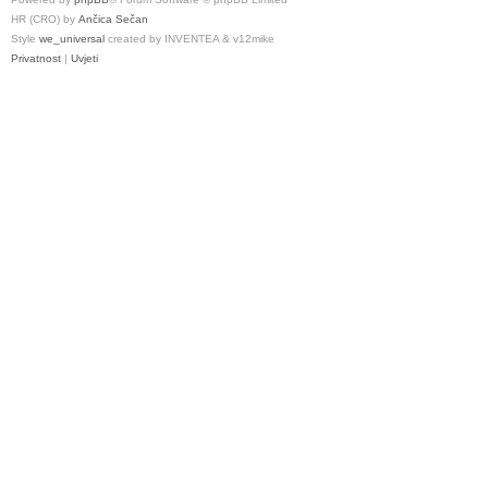
HR (CRO) by
Ančica Sečan
Style
we_universal
created by INVENTEA & v12mike
Privatnost
|
Uvjeti