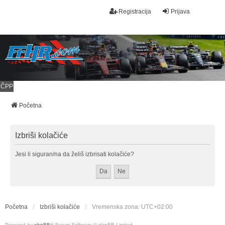
Registracija
Prijava
ČPP
Početna
Izbriši kolačiće
Jesi li siguran/na da želiš izbrisati kolačiće?
Početna
Izbriši kolačiće
Vremenska zona:
UTC+02:00
Powered by
phpBB
® Forum Software © phpBB Limited