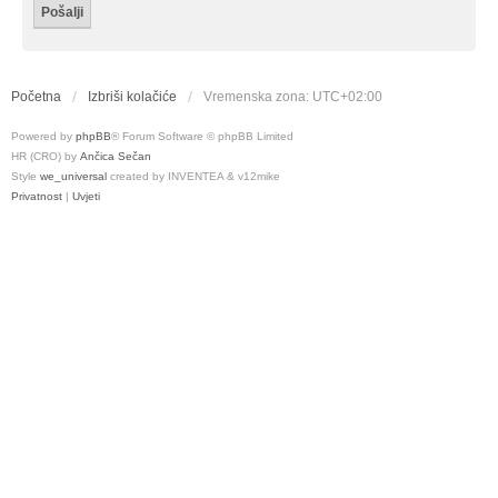
Početna
Izbriši kolačiće
Vremenska zona:
UTC+02:00
Powered by
phpBB
® Forum Software © phpBB Limited
HR (CRO) by
Ančica Sečan
Style
we_universal
created by INVENTEA & v12mike
Privatnost
|
Uvjeti