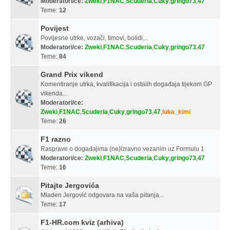
Moderatori/ce:
Zweki
,
F1NAC
,
Scuderia
,
Cuky
,
gringo73
,
47
Teme:
12
Povijest
Povijesne utrke, vozači, timovi, bolidi...
Moderatori/ce:
Zweki
,
F1NAC
,
Scuderia
,
Cuky
,
gringo73
,
47
Teme:
84
Grand Prix vikend
Komentiranje utrka, kvalifikacija i ostalih događaja tijekom GP
vikenda...
Moderatori/ce:
Zweki
,
F1NAC
,
Scuderia
,
Cuky
,
gringo73
,
47
,
luka_kimi
Teme:
26
F1 razno
Rasprave o događajima (ne)izravno vezanim uz Formulu 1
Moderatori/ce:
Zweki
,
F1NAC
,
Scuderia
,
Cuky
,
gringo73
,
47
Teme:
16
Pitajte Jergovića
Mladen Jergović odgovara na vaša pitanja...
Teme:
17
F1-HR.com kviz (arhiva)