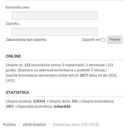
Korisničko ime:
Zaporka:
Zaboravio/la sam zaporku
Zapamti me
ONLINE
Ukupno su:
122
korisnika/ce online; 0 registriranih, 3 skrivena/e i 119
gostiju. (Bazirano na aktivnosti korisnika/ca u proteklih 5 minuta.)
Najviše korisnika/ca istovremeno online bilo je:
2977
dana 29 stu 2019,
14:51.
STATISTIKA
Ukupno postova:
229304
. • Ukupno tema:
341
. • Ukupno korisnika/ca:
3457
. • Najnoviji/a korisnik/ca:
mihaelk88
.
Početna
Izbriši kolačiće
Vremenska zona:
UTC+02:00