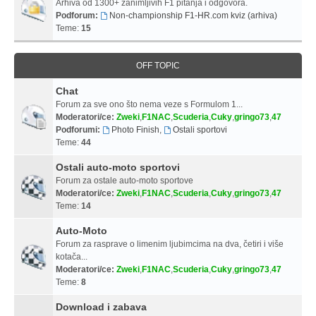
Arhiva od 1300+ zanimljivih F1 pitanja i odgovora.
Podforum:
Non-championship F1-HR.com kviz (arhiva)
Teme:
15
OFF TOPIC
Chat
Forum za sve ono što nema veze s Formulom 1...
Moderatori/ce:
Zweki
,
F1NAC
,
Scuderia
,
Cuky
,
gringo73
,
47
Podforumi:
Photo Finish
,
Ostali sportovi
Teme:
44
Ostali auto-moto sportovi
Forum za ostale auto-moto sportove
Moderatori/ce:
Zweki
,
F1NAC
,
Scuderia
,
Cuky
,
gringo73
,
47
Teme:
14
Auto-Moto
Forum za rasprave o limenim ljubimcima na dva, četiri i više
kotača...
Moderatori/ce:
Zweki
,
F1NAC
,
Scuderia
,
Cuky
,
gringo73
,
47
Teme:
8
Download i zabava