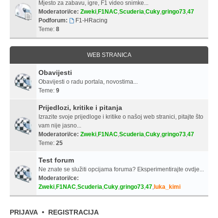
Mjesto za zabavu, igre, F1 video snimke...
Moderatori/ce:
Zweki
,
F1NAC
,
Scuderia
,
Cuky
,
gringo73
,
47
Podforum:
F1-HRacing
Teme:
8
WEB STRANICA
Obavijesti
Obavijesti o radu portala, novostima...
Teme:
9
Prijedlozi, kritike i pitanja
Izrazite svoje prijedloge i kritike o našoj web stranici, pitajte što
vam nije jasno...
Moderatori/ce:
Zweki
,
F1NAC
,
Scuderia
,
Cuky
,
gringo73
,
47
Teme:
25
Test forum
Ne znate se služiti opcijama foruma? Eksperimentirajte ovdje...
Moderatori/ce:
Zweki
,
F1NAC
,
Scuderia
,
Cuky
,
gringo73
,
47
,
luka_kimi
PRIJAVA
•
REGISTRACIJA