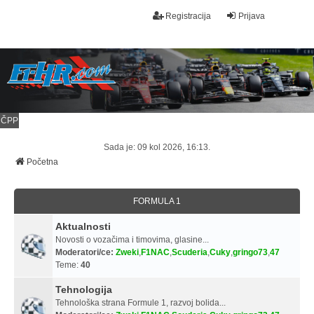
Registracija
Prijava
ČPP
Sada je: 09 kol 2026, 16:13.
Početna
FORMULA 1
Aktualnosti
Novosti o vozačima i timovima, glasine...
Moderatori/ce:
Zweki
,
F1NAC
,
Scuderia
,
Cuky
,
gringo73
,
47
Teme:
40
Tehnologija
Tehnološka strana Formule 1, razvoj bolida...