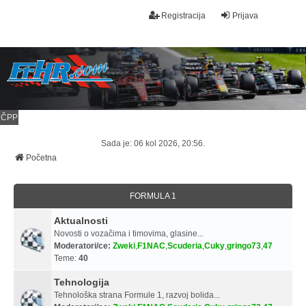
Registracija
Prijava
ČPP
Sada je: 06 kol 2026, 20:56.
Početna
FORMULA 1
Aktualnosti
Novosti o vozačima i timovima, glasine...
Moderatori/ce:
Zweki
,
F1NAC
,
Scuderia
,
Cuky
,
gringo73
,
47
Teme:
40
Tehnologija
Tehnološka strana Formule 1, razvoj bolida...