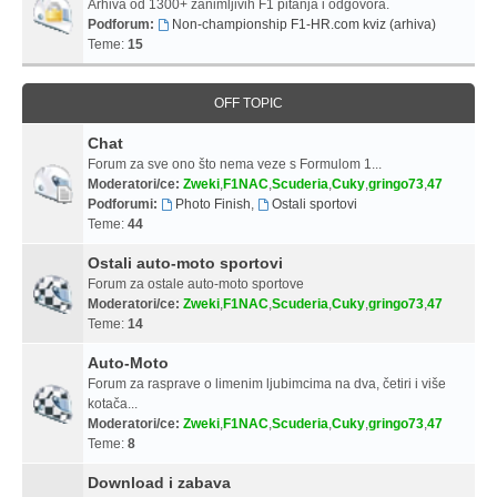
Arhiva od 1300+ zanimljivih F1 pitanja i odgovora.
Podforum:
Non-championship F1-HR.com kviz (arhiva)
Teme:
15
OFF TOPIC
Chat
Forum za sve ono što nema veze s Formulom 1...
Moderatori/ce:
Zweki
,
F1NAC
,
Scuderia
,
Cuky
,
gringo73
,
47
Podforumi:
Photo Finish
,
Ostali sportovi
Teme:
44
Ostali auto-moto sportovi
Forum za ostale auto-moto sportove
Moderatori/ce:
Zweki
,
F1NAC
,
Scuderia
,
Cuky
,
gringo73
,
47
Teme:
14
Auto-Moto
Forum za rasprave o limenim ljubimcima na dva, četiri i više
kotača...
Moderatori/ce:
Zweki
,
F1NAC
,
Scuderia
,
Cuky
,
gringo73
,
47
Teme:
8
Download i zabava