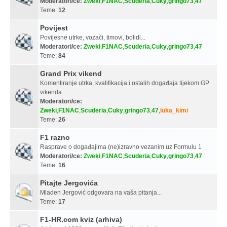
Moderatori/ce:
Zweki
,
F1NAC
,
Scuderia
,
Cuky
,
gringo73
,
47
Teme:
12
Povijest
Povijesne utrke, vozači, timovi, bolidi...
Moderatori/ce:
Zweki
,
F1NAC
,
Scuderia
,
Cuky
,
gringo73
,
47
Teme:
84
Grand Prix vikend
Komentiranje utrka, kvalifikacija i ostalih događaja tijekom GP
vikenda...
Moderatori/ce:
Zweki
,
F1NAC
,
Scuderia
,
Cuky
,
gringo73
,
47
,
luka_kimi
Teme:
26
F1 razno
Rasprave o događajima (ne)izravno vezanim uz Formulu 1
Moderatori/ce:
Zweki
,
F1NAC
,
Scuderia
,
Cuky
,
gringo73
,
47
Teme:
16
Pitajte Jergovića
Mladen Jergović odgovara na vaša pitanja...
Teme:
17
F1-HR.com kviz (arhiva)