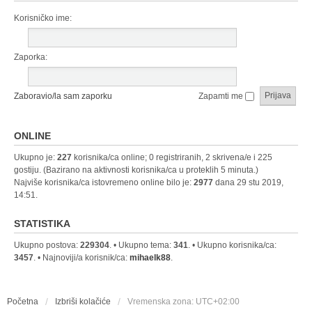
Korisničko ime:
Zaporka:
Zaboravio/la sam zaporku
Zapamti me
ONLINE
Ukupno je:
227
korisnika/ca online; 0 registriranih, 2 skrivena/e i 225
gostiju. (Bazirano na aktivnosti korisnika/ca u proteklih 5 minuta.)
Najviše korisnika/ca istovremeno online bilo je:
2977
dana 29 stu 2019,
14:51.
STATISTIKA
Ukupno postova:
229304
. • Ukupno tema:
341
. • Ukupno korisnika/ca:
3457
. • Najnoviji/a korisnik/ca:
mihaelk88
.
Početna
Izbriši kolačiće
Vremenska zona:
UTC+02:00