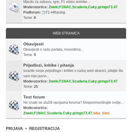
Mjesto za zabavu, igre, F1 video snimke...
Moderatori/ce:
Zweki
,
F1NAC
,
Scuderia
,
Cuky
,
gringo73
,
47
Podforum:
F1-HRacing
Teme:
8
WEB STRANICA
Obavijesti
Obavijesti o radu portala, novostima...
Teme:
9
Prijedlozi, kritike i pitanja
Izrazite svoje prijedloge i kritike o našoj web stranici, pitajte što
vam nije jasno...
Moderatori/ce:
Zweki
,
F1NAC
,
Scuderia
,
Cuky
,
gringo73
,
47
Teme:
25
Test forum
Ne znate se služiti opcijama foruma? Eksperimentirajte ovdje...
Moderatori/ce:
Zweki
,
F1NAC
,
Scuderia
,
Cuky
,
gringo73
,
47
,
luka_kimi
PRIJAVA
•
REGISTRACIJA