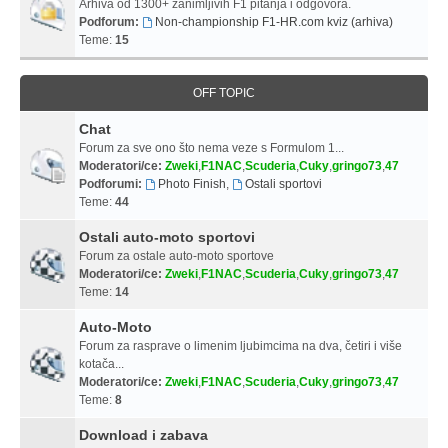
Arhiva od 1300+ zanimljivih F1 pitanja i odgovora.
Podforum:
Non-championship F1-HR.com kviz (arhiva)
Teme:
15
OFF TOPIC
Chat
Forum za sve ono što nema veze s Formulom 1...
Moderatori/ce:
Zweki
,
F1NAC
,
Scuderia
,
Cuky
,
gringo73
,
47
Podforumi:
Photo Finish
,
Ostali sportovi
Teme:
44
Ostali auto-moto sportovi
Forum za ostale auto-moto sportove
Moderatori/ce:
Zweki
,
F1NAC
,
Scuderia
,
Cuky
,
gringo73
,
47
Teme:
14
Auto-Moto
Forum za rasprave o limenim ljubimcima na dva, četiri i više
kotača...
Moderatori/ce:
Zweki
,
F1NAC
,
Scuderia
,
Cuky
,
gringo73
,
47
Teme:
8
Download i zabava