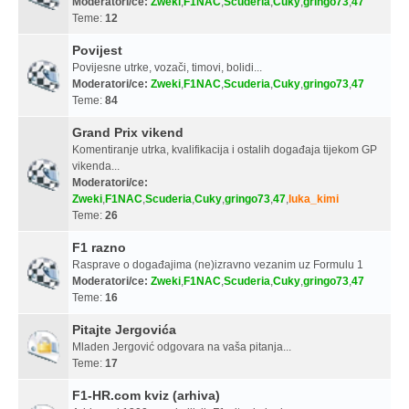
Moderatori/ce:
Zweki
,
F1NAC
,
Scuderia
,
Cuky
,
gringo73
,
47
Teme:
12
Povijest
Povijesne utrke, vozači, timovi, bolidi...
Moderatori/ce:
Zweki
,
F1NAC
,
Scuderia
,
Cuky
,
gringo73
,
47
Teme:
84
Grand Prix vikend
Komentiranje utrka, kvalifikacija i ostalih događaja tijekom GP
vikenda...
Moderatori/ce:
Zweki
,
F1NAC
,
Scuderia
,
Cuky
,
gringo73
,
47
,
luka_kimi
Teme:
26
F1 razno
Rasprave o događajima (ne)izravno vezanim uz Formulu 1
Moderatori/ce:
Zweki
,
F1NAC
,
Scuderia
,
Cuky
,
gringo73
,
47
Teme:
16
Pitajte Jergovića
Mladen Jergović odgovara na vaša pitanja...
Teme:
17
F1-HR.com kviz (arhiva)