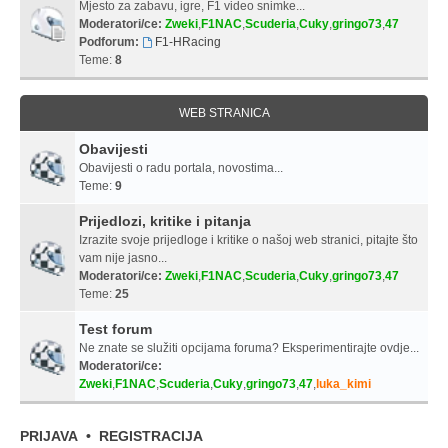
Mjesto za zabavu, igre, F1 video snimke...
Moderatori/ce:
Zweki
,
F1NAC
,
Scuderia
,
Cuky
,
gringo73
,
47
Podforum:
F1-HRacing
Teme:
8
WEB STRANICA
Obavijesti
Obavijesti o radu portala, novostima...
Teme:
9
Prijedlozi, kritike i pitanja
Izrazite svoje prijedloge i kritike o našoj web stranici, pitajte što
vam nije jasno...
Moderatori/ce:
Zweki
,
F1NAC
,
Scuderia
,
Cuky
,
gringo73
,
47
Teme:
25
Test forum
Ne znate se služiti opcijama foruma? Eksperimentirajte ovdje...
Moderatori/ce:
Zweki
,
F1NAC
,
Scuderia
,
Cuky
,
gringo73
,
47
,
luka_kimi
PRIJAVA
•
REGISTRACIJA