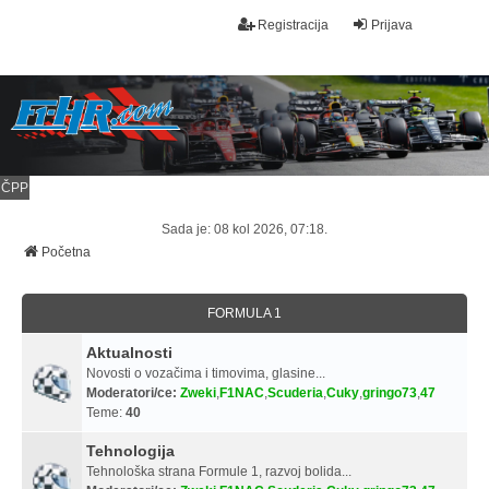
Registracija
Prijava
ČPP
Sada je: 08 kol 2026, 07:18.
Početna
FORMULA 1
Aktualnosti
Novosti o vozačima i timovima, glasine...
Moderatori/ce:
Zweki
,
F1NAC
,
Scuderia
,
Cuky
,
gringo73
,
47
Teme:
40
Tehnologija
Tehnološka strana Formule 1, razvoj bolida...