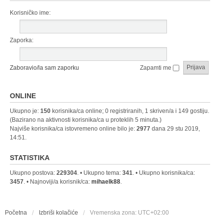
Korisničko ime:
Zaporka:
Zaboravio/la sam zaporku
Zapamti me
ONLINE
Ukupno je:
150
korisnika/ca online; 0 registriranih, 1 skriven/a i 149 gostiju.
(Bazirano na aktivnosti korisnika/ca u proteklih 5 minuta.)
Najviše korisnika/ca istovremeno online bilo je:
2977
dana 29 stu 2019,
14:51.
STATISTIKA
Ukupno postova:
229304
. • Ukupno tema:
341
. • Ukupno korisnika/ca:
3457
. • Najnoviji/a korisnik/ca:
mihaelk88
.
Početna
Izbriši kolačiće
Vremenska zona:
UTC+02:00