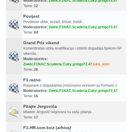
Moderatori/ce:
Zweki
,
F1NAC
,
Scuderia
,
Cuky
,
gringo73
,
47
Teme:
12
Povijest
Povijesne utrke, vozači, timovi, bolidi...
Moderatori/ce:
Zweki
,
F1NAC
,
Scuderia
,
Cuky
,
gringo73
,
47
Teme:
84
Grand Prix vikend
Komentiranje utrka, kvalifikacija i ostalih događaja tijekom GP
vikenda...
Moderatori/ce:
Zweki
,
F1NAC
,
Scuderia
,
Cuky
,
gringo73
,
47
,
luka_kimi
Teme:
26
F1 razno
Rasprave o događajima (ne)izravno vezanim uz Formulu 1
Moderatori/ce:
Zweki
,
F1NAC
,
Scuderia
,
Cuky
,
gringo73
,
47
Teme:
16
Pitajte Jergovića
Mladen Jergović odgovara na vaša pitanja...
Teme:
17
F1-HR.com kviz (arhiva)