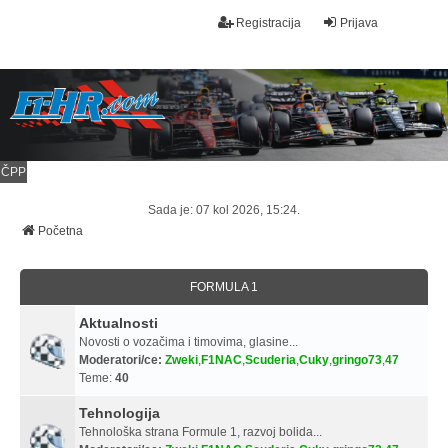
Registracija
Prijava
ČPP
Sada je: 07 kol 2026, 15:24.
Početna
FORMULA 1
Aktualnosti
Novosti o vozačima i timovima, glasine...
Moderatori/ce:
Zweki
,
F1NAC
,
Scuderia
,
Cuky
,
gringo73
,
47
Teme:
40
Tehnologija
Tehnološka strana Formule 1, razvoj bolida...