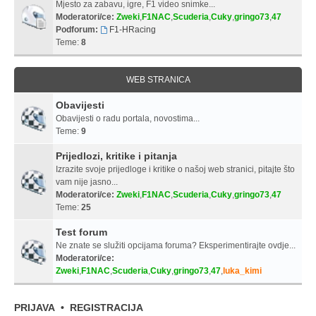
Mjesto za zabavu, igre, F1 video snimke...
Moderatori/ce:
Zweki
,
F1NAC
,
Scuderia
,
Cuky
,
gringo73
,
47
Podforum:
F1-HRacing
Teme:
8
WEB STRANICA
Obavijesti
Obavijesti o radu portala, novostima...
Teme:
9
Prijedlozi, kritike i pitanja
Izrazite svoje prijedloge i kritike o našoj web stranici, pitajte što
vam nije jasno...
Moderatori/ce:
Zweki
,
F1NAC
,
Scuderia
,
Cuky
,
gringo73
,
47
Teme:
25
Test forum
Ne znate se služiti opcijama foruma? Eksperimentirajte ovdje...
Moderatori/ce:
Zweki
,
F1NAC
,
Scuderia
,
Cuky
,
gringo73
,
47
,
luka_kimi
PRIJAVA
•
REGISTRACIJA