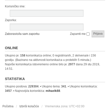
Korisničko ime:
Zaporka:
Zaboravio/la sam zaporku
Zapamti me
ONLINE
Ukupno je:
158
korisnika/ca online; 0 registriranih, 2 skrivena/e i 156
gostiju. (Bazirano na aktivnosti korisnika/ca u proteklih 5 minuta.)
Najviše korisnika/ca istovremeno online bilo je:
2977
dana 29 stu 2019,
14:51.
STATISTIKA
Ukupno postova:
229304
. • Ukupno tema:
341
. • Ukupno korisnika/ca:
3457
. • Najnoviji/a korisnik/ca:
mihaelk88
.
Početna
Izbriši kolačiće
Vremenska zona:
UTC+02:00