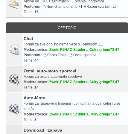
Arhiva od 1300+ zanimljivih F1 pitanja i odgovora.
Podforum:
Non-championship F1-HR.com kviz (arhiva)
Teme:
15
OFF TOPIC
Chat
Forum za sve ono što nema veze s Formulom 1...
Moderatori/ce:
Zweki
,
F1NAC
,
Scuderia
,
Cuky
,
gringo73
,
47
Podforumi:
Photo Finish
,
Ostali sportovi
Teme:
44
Ostali auto-moto sportovi
Forum za ostale auto-moto sportove
Moderatori/ce:
Zweki
,
F1NAC
,
Scuderia
,
Cuky
,
gringo73
,
47
Teme:
14
Auto-Moto
Forum za rasprave o limenim ljubimcima na dva, četiri i više
kotača...
Moderatori/ce:
Zweki
,
F1NAC
,
Scuderia
,
Cuky
,
gringo73
,
47
Teme:
8
Download i zabava