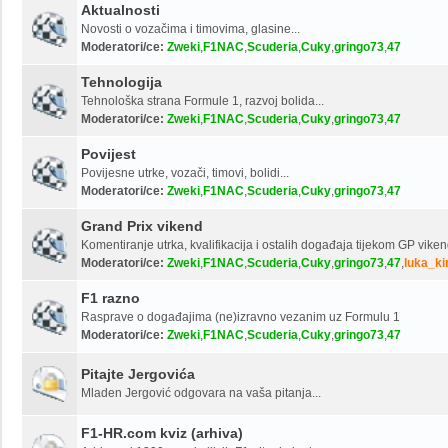
Aktualnosti
Novosti o vozačima i timovima, glasine...
Moderatori/ce:
Zweki
,
F1NAC
,
Scuderia
,
Cuky
,
gringo73
,
47
Tehnologija
Tehnološka strana Formule 1, razvoj bolida...
Moderatori/ce:
Zweki
,
F1NAC
,
Scuderia
,
Cuky
,
gringo73
,
47
Povijest
Povijesne utrke, vozači, timovi, bolidi...
Moderatori/ce:
Zweki
,
F1NAC
,
Scuderia
,
Cuky
,
gringo73
,
47
Grand Prix vikend
Komentiranje utrka, kvalifikacija i ostalih događaja tijekom GP viken
Moderatori/ce:
Zweki
,
F1NAC
,
Scuderia
,
Cuky
,
gringo73
,
47
,
luka_ki
F1 razno
Rasprave o događajima (ne)izravno vezanim uz Formulu 1
Moderatori/ce:
Zweki
,
F1NAC
,
Scuderia
,
Cuky
,
gringo73
,
47
Pitajte Jergovića
Mladen Jergović odgovara na vaša pitanja...
F1-HR.com kviz (arhiva)