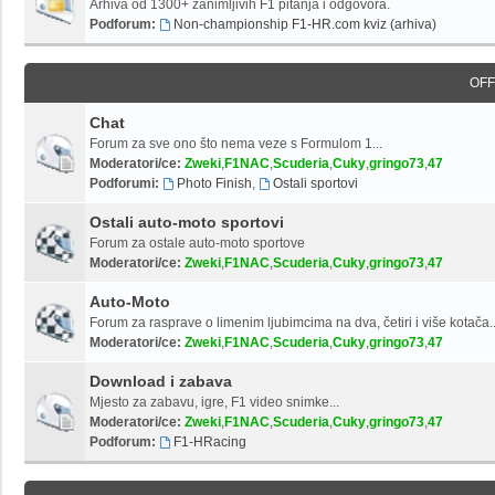
Arhiva od 1300+ zanimljivih F1 pitanja i odgovora.
Podforum:
Non-championship F1-HR.com kviz (arhiva)
OFF
Chat
Forum za sve ono što nema veze s Formulom 1...
Moderatori/ce:
Zweki
,
F1NAC
,
Scuderia
,
Cuky
,
gringo73
,
47
Podforumi:
Photo Finish
,
Ostali sportovi
Ostali auto-moto sportovi
Forum za ostale auto-moto sportove
Moderatori/ce:
Zweki
,
F1NAC
,
Scuderia
,
Cuky
,
gringo73
,
47
Auto-Moto
Forum za rasprave o limenim ljubimcima na dva, četiri i više kotača..
Moderatori/ce:
Zweki
,
F1NAC
,
Scuderia
,
Cuky
,
gringo73
,
47
Download i zabava
Mjesto za zabavu, igre, F1 video snimke...
Moderatori/ce:
Zweki
,
F1NAC
,
Scuderia
,
Cuky
,
gringo73
,
47
Podforum:
F1-HRacing