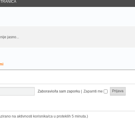
STRANICA
nije jasno...
mi
Zaboravio/la sam zaporku
|
Zapamti me
Bazirano na aktivnosti korisnika/ca u proteklih 5 minuta.)