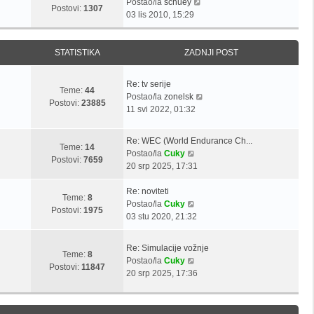
a
Z
Postao/la
schuey
i
j
t
s
Postovi:
1307
d
a
03 lis 2010, 15:29
p
i
t
n
d
o
p
j
n
s
o
i
j
STATISTIKA
ZADNJI POST
t
s
p
i
t
o
p
Z
Re: tv serije
s
o
Teme:
44
a
Z
Postao/la
zonelsk
t
s
Postovi:
23885
d
a
11 svi 2022, 01:32
t
n
d
j
n
Z
Re: WEC (World Endurance Ch...
i
j
Teme:
14
a
Z
Postao/la
Cuky
p
i
Postovi:
7659
d
a
20 srp 2025, 17:31
o
p
n
d
s
o
j
Z
n
Re: noviteti
t
s
Teme:
8
i
a
j
Z
Postao/la
Cuky
t
Postovi:
1975
p
d
i
a
03 stu 2020, 21:32
o
n
p
d
s
j
o
n
Z
Re: Simulacije vožnje
t
i
s
j
Teme:
8
a
Z
Postao/la
Cuky
p
t
i
Postovi:
11847
d
a
20 srp 2025, 17:36
o
p
n
d
s
o
j
n
t
s
i
j