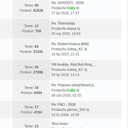
Z
Re: NOVOSTI - 2026
Teme:
40
a
Z
Postao/la
Cuky
Postovi:
81828
d
a
27 lip 2026, 17:47
n
d
j
Z
n
Re: Telemetrija
Teme:
12
i
a
j
Z
Postao/la
anjica
Postovi:
758
p
d
i
a
25 srp 2026, 18:56
o
n
p
d
s
j
Z
o
n
Re: Robert Kubica [#88]
Teme:
84
t
i
a
s
j
Z
Postao/la
Vuksa_KC
Postovi:
33191
p
d
t
i
a
16 lip 2025, 21:41
o
n
p
d
s
j
Z
o
n
VN Austrije, Red Bull Ring,...
Teme:
26
t
i
a
s
j
Z
Postao/la
Vuksa_KC
Postovi:
27096
p
d
t
i
a
28 lip 2026, 14:13
o
n
p
d
s
j
Z
o
n
Re: Prijenos utrka[Stream,k...
Teme:
16
t
i
a
Z
s
j
Postao/la
Cuky
Postovi:
6494
p
d
a
t
i
06 ožu 2026, 01:55
o
n
d
p
Z
Re: P&O - 2008
s
j
n
o
Teme:
17
a
Z
Postao/la
alonso_555
t
i
j
s
Postovi:
4194
d
a
15 lis 2008, 19:26
p
i
t
n
d
o
p
Z
Shut down
j
n
s
o
Teme:
15