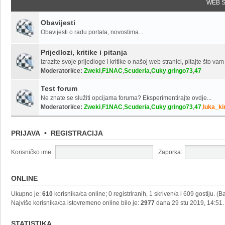
WEB 
Obavijesti
Obavijesti o radu portala, novostima...
Prijedlozi, kritike i pitanja
Izrazite svoje prijedloge i kritike o našoj web stranici, pitajte što vam 
Moderatori/ce:
Zweki
,
F1NAC
,
Scuderia
,
Cuky
,
gringo73
,
47
Test forum
Ne znate se služiti opcijama foruma? Eksperimentirajte ovdje...
Moderatori/ce:
Zweki
,
F1NAC
,
Scuderia
,
Cuky
,
gringo73
,
47
,
luka_ki
PRIJAVA
•
REGISTRACIJA
Korisničko ime:
Zaporka:
ONLINE
Ukupno je:
610
korisnika/ca online; 0 registriranih, 1 skriven/a i 609 gostiju. (
Najviše korisnika/ca istovremeno online bilo je:
2977
dana 29 stu 2019, 14:51.
STATISTIKA