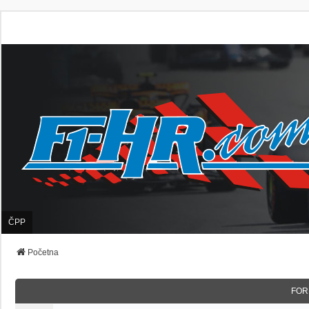
ČPP
Početna
FOR