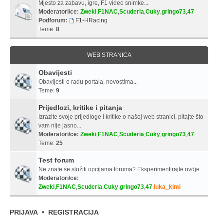
Mjesto za zabavu, igre, F1 video snimke...
Moderatori/ce:
Zweki
,
F1NAC
,
Scuderia
,
Cuky
,
gringo73
,
47
Podforum:
F1-HRacing
Teme:
8
WEB STRANICA
Obavijesti
Obavijesti o radu portala, novostima...
Teme:
9
Prijedlozi, kritike i pitanja
Izrazite svoje prijedloge i kritike o našoj web stranici, pitajte što
vam nije jasno...
Moderatori/ce:
Zweki
,
F1NAC
,
Scuderia
,
Cuky
,
gringo73
,
47
Teme:
25
Test forum
Ne znate se služiti opcijama foruma? Eksperimentirajte ovdje...
Moderatori/ce:
Zweki
,
F1NAC
,
Scuderia
,
Cuky
,
gringo73
,
47
,
luka_kimi
PRIJAVA
•
REGISTRACIJA