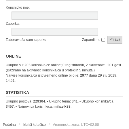
Korisničko ime:
Zaporka:
Zaboravio/la sam zaporku
Zapamti me
ONLINE
Ukupno su:
203
korisnika/ce online; 0 registriranih, 2 skrivena/e i 201 gost.
(Bazirano na aktivnosti korisnika/ca u proteklih 5 minuta.)
Najviše korisnika/ca istovremeno online bilo je:
2977
dana 29 stu 2019,
14:51.
STATISTIKA
Ukupno postova:
229304
. • Ukupno tema:
341
. • Ukupno korisnika/ca:
3457
. • Najnoviji/a korisnik/ca:
mihaelk88
.
Početna
Izbriši kolačiće
Vremenska zona:
UTC+02:00