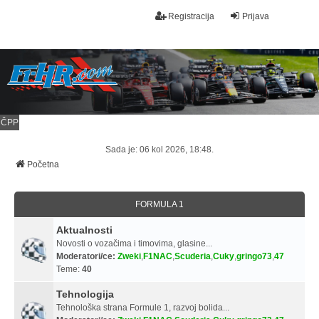
Registracija
Prijava
ČPP
Sada je: 06 kol 2026, 18:48.
Početna
FORMULA 1
Aktualnosti
Novosti o vozačima i timovima, glasine...
Moderatori/ce:
Zweki
,
F1NAC
,
Scuderia
,
Cuky
,
gringo73
,
47
Teme:
40
Tehnologija
Tehnološka strana Formule 1, razvoj bolida...