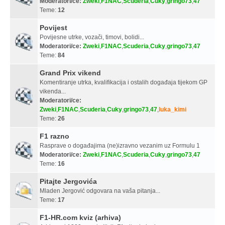
Moderatori/ce:
Zweki
,
F1NAC
,
Scuderia
,
Cuky
,
gringo73
,
47
Teme:
12
Povijest
Povijesne utrke, vozači, timovi, bolidi...
Moderatori/ce:
Zweki
,
F1NAC
,
Scuderia
,
Cuky
,
gringo73
,
47
Teme:
84
Grand Prix vikend
Komentiranje utrka, kvalifikacija i ostalih događaja tijekom GP
vikenda...
Moderatori/ce:
Zweki
,
F1NAC
,
Scuderia
,
Cuky
,
gringo73
,
47
,
luka_kimi
Teme:
26
F1 razno
Rasprave o događajima (ne)izravno vezanim uz Formulu 1
Moderatori/ce:
Zweki
,
F1NAC
,
Scuderia
,
Cuky
,
gringo73
,
47
Teme:
16
Pitajte Jergovića
Mladen Jergović odgovara na vaša pitanja...
Teme:
17
F1-HR.com kviz (arhiva)