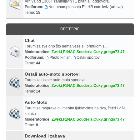
Arhiva od 1300+ zanimljivih F1 pitanja i odgovora.
Podforum:
Non-championship F1-HR.com kviz (arhiva)
Teme:
15
OFF TOPIC
Chat
Forum za sve ono što nema veze s Formulom 1...
Moderatori/ce:
Zweki
,
F1NAC
,
Scuderia
,
Cuky
,
gringo73
,
47
Podforumi:
Photo Finish
,
Ostali sportovi
Teme:
44
Ostali auto-moto sportovi
Forum za ostale auto-moto sportove
Moderatori/ce:
Zweki
,
F1NAC
,
Scuderia
,
Cuky
,
gringo73
,
47
Teme:
14
Auto-Moto
Forum za rasprave o limenim ljubimcima na dva, četiri i više
kotača...
Moderatori/ce:
Zweki
,
F1NAC
,
Scuderia
,
Cuky
,
gringo73
,
47
Teme:
8
Download i zabava