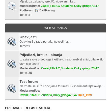
Mjesto za zabavu, igre, F1 video snimke...
Moderatori/ce:
Zweki
,
F1NAC
,
Scuderia
,
Cuky
,
gringo73
,
47
Podforum:
F1-HRacing
Teme:
8
WEB STRANICA
Obavijesti
Obavijesti o radu portala, novostima...
Teme:
9
Prijedlozi, kritike i pitanja
Izrazite svoje prijedloge i kritike o našoj web stranici, pitajte što
vam nije jasno...
Moderatori/ce:
Zweki
,
F1NAC
,
Scuderia
,
Cuky
,
gringo73
,
47
Teme:
25
Test forum
Ne znate se služiti opcijama foruma? Eksperimentirajte ovdje...
Moderatori/ce:
Zweki
,
F1NAC
,
Scuderia
,
Cuky
,
gringo73
,
47
,
luka_kimi
PRIJAVA
•
REGISTRACIJA