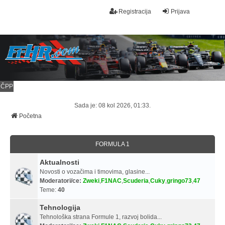
Registracija
Prijava
ČPP
Sada je: 08 kol 2026, 01:33.
Početna
FORMULA 1
Aktualnosti
Novosti o vozačima i timovima, glasine...
Moderatori/ce:
Zweki
,
F1NAC
,
Scuderia
,
Cuky
,
gringo73
,
47
Teme:
40
Tehnologija
Tehnološka strana Formule 1, razvoj bolida...