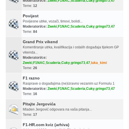
Moderatori/ce:
Zweki
,
F1NAC
,
Scuderia
,
Cuky
,
gringo73
,
47
Teme:
12
Povijest
Povijesne utrke, vozači, timovi, bolidi...
Moderatori/ce:
Zweki
,
F1NAC
,
Scuderia
,
Cuky
,
gringo73
,
47
Teme:
84
Grand Prix vikend
Komentiranje utrka, kvalifikacija i ostalih događaja tijekom GP
vikenda...
Moderatori/ce:
Zweki
,
F1NAC
,
Scuderia
,
Cuky
,
gringo73
,
47
,
luka_kimi
Teme:
26
F1 razno
Rasprave o događajima (ne)izravno vezanim uz Formulu 1
Moderatori/ce:
Zweki
,
F1NAC
,
Scuderia
,
Cuky
,
gringo73
,
47
Teme:
16
Pitajte Jergovića
Mladen Jergović odgovara na vaša pitanja...
Teme:
17
F1-HR.com kviz (arhiva)