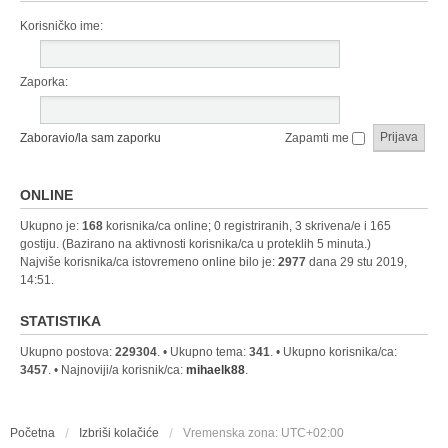
Korisničko ime:
Zaporka:
Zaboravio/la sam zaporku
Zapamti me
ONLINE
Ukupno je:
168
korisnika/ca online; 0 registriranih, 3 skrivena/e i 165
gostiju. (Bazirano na aktivnosti korisnika/ca u proteklih 5 minuta.)
Najviše korisnika/ca istovremeno online bilo je:
2977
dana 29 stu 2019,
14:51.
STATISTIKA
Ukupno postova:
229304
. • Ukupno tema:
341
. • Ukupno korisnika/ca:
3457
. • Najnoviji/a korisnik/ca:
mihaelk88
.
Početna
Izbriši kolačiće
Vremenska zona:
UTC+02:00