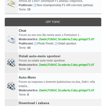
Arhiva od 1300+ zanimljivih F1 pitanja i odgovora.
Podforum:
Non-championship F1-HR.com kviz (arhiva)
Teme:
15
OFF TOPIC
Chat
Forum za sve ono što nema veze s Formulom 1...
Moderatori/ce:
Zweki
,
F1NAC
,
Scuderia
,
Cuky
,
gringo73
,
47
Podforumi:
Photo Finish
,
Ostali sportovi
Teme:
44
Ostali auto-moto sportovi
Forum za ostale auto-moto sportove
Moderatori/ce:
Zweki
,
F1NAC
,
Scuderia
,
Cuky
,
gringo73
,
47
Teme:
14
Auto-Moto
Forum za rasprave o limenim ljubimcima na dva, četiri i više
kotača...
Moderatori/ce:
Zweki
,
F1NAC
,
Scuderia
,
Cuky
,
gringo73
,
47
Teme:
8
Download i zabava