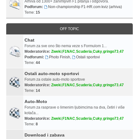
Arhiva od 1300+ zanimljivih F1 pitanja i odgovora.
Podforum:
Non-championship F1-HR.com kviz (arhiva)
Teme:
15
OFF TOPIC
Chat
Forum za sve ono što nema veze s Formulom 1...
Moderatori/ce:
Zweki
,
F1NAC
,
Scuderia
,
Cuky
,
gringo73
,
47
Podforumi:
Photo Finish
,
Ostali sportovi
Teme:
44
Ostali auto-moto sportovi
Forum za ostale auto-moto sportove
Moderatori/ce:
Zweki
,
F1NAC
,
Scuderia
,
Cuky
,
gringo73
,
47
Teme:
14
Auto-Moto
Forum za rasprave o limenim ljubimcima na dva, četiri i više
kotača...
Moderatori/ce:
Zweki
,
F1NAC
,
Scuderia
,
Cuky
,
gringo73
,
47
Teme:
8
Download i zabava