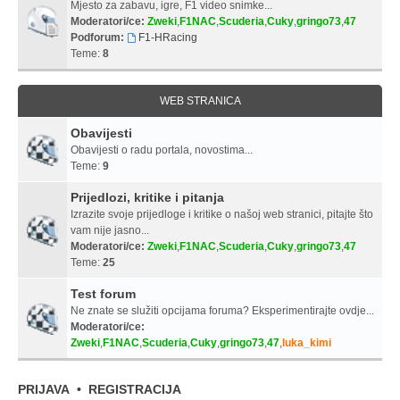
Mjesto za zabavu, igre, F1 video snimke...
Moderatori/ce:
Zweki
,
F1NAC
,
Scuderia
,
Cuky
,
gringo73
,
47
Podforum:
F1-HRacing
Teme:
8
WEB STRANICA
Obavijesti
Obavijesti o radu portala, novostima...
Teme:
9
Prijedlozi, kritike i pitanja
Izrazite svoje prijedloge i kritike o našoj web stranici, pitajte što
vam nije jasno...
Moderatori/ce:
Zweki
,
F1NAC
,
Scuderia
,
Cuky
,
gringo73
,
47
Teme:
25
Test forum
Ne znate se služiti opcijama foruma? Eksperimentirajte ovdje...
Moderatori/ce:
Zweki
,
F1NAC
,
Scuderia
,
Cuky
,
gringo73
,
47
,
luka_kimi
PRIJAVA
•
REGISTRACIJA