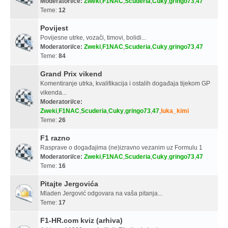
Moderatori/ce:
Zweki
,
F1NAC
,
Scuderia
,
Cuky
,
gringo73
,
47
Teme:
12
Povijest
Povijesne utrke, vozači, timovi, bolidi...
Moderatori/ce:
Zweki
,
F1NAC
,
Scuderia
,
Cuky
,
gringo73
,
47
Teme:
84
Grand Prix vikend
Komentiranje utrka, kvalifikacija i ostalih događaja tijekom GP
vikenda...
Moderatori/ce:
Zweki
,
F1NAC
,
Scuderia
,
Cuky
,
gringo73
,
47
,
luka_kimi
Teme:
26
F1 razno
Rasprave o događajima (ne)izravno vezanim uz Formulu 1
Moderatori/ce:
Zweki
,
F1NAC
,
Scuderia
,
Cuky
,
gringo73
,
47
Teme:
16
Pitajte Jergovića
Mladen Jergović odgovara na vaša pitanja...
Teme:
17
F1-HR.com kviz (arhiva)