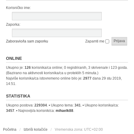
Korisničko ime:
Zaporka:
Zaboravio/la sam zaporku
Zapamti me
ONLINE
Ukupno je:
126
korisnika/ca online; 0 registriranih, 3 skrivena/e i 123 gosta.
(Bazirano na aktivnosti korisnika/ca u proteklih 5 minuta.)
Najviše korisnika/ca istovremeno online bilo je:
2977
dana 29 stu 2019,
14:51.
STATISTIKA
Ukupno postova:
229304
. • Ukupno tema:
341
. • Ukupno korisnika/ca:
3457
. • Najnoviji/a korisnik/ca:
mihaelk88
.
Početna
Izbriši kolačiće
Vremenska zona:
UTC+02:00