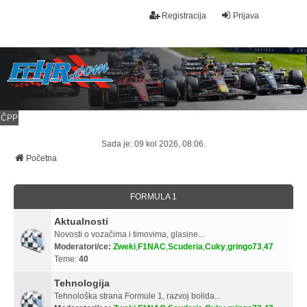
Registracija
Prijava
ČPP
Sada je: 09 kol 2026, 08:06.
Početna
FORMULA 1
Aktualnosti
Novosti o vozačima i timovima, glasine...
Moderatori/ce:
Zweki
,
F1NAC
,
Scuderia
,
Cuky
,
gringo73
,
47
Teme:
40
Tehnologija
Tehnološka strana Formule 1, razvoj bolida...