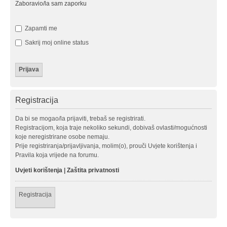
Zaboravio/la sam zaporku
Zapamti me
Sakrij moj online status
Registracija
Da bi se mogao/la prijaviti, trebaš se registrirati.
Registracijom, koja traje nekoliko sekundi, dobivaš ovlasti/mogućnosti
koje neregistrirane osobe nemaju.
Prije registriranja/prijavljivanja, molim(o), prouči Uvjete korištenja i
Pravila koja vrijede na forumu.
Uvjeti korištenja
|
Zaštita privatnosti
Registracija