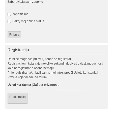
Zaboravio/la sam zaporku
Zapamti me
Sakrij moj online status
Registracija
Da bi se mogao/la prijaviti, trebaš se registrirati.
Registracijom, koja traje nekoliko sekundi, dobivaš ovlasti/mogućnosti
koje neregistrirane osobe nemaju.
Prije registriranja/prijavljivanja, molim(o), prouči Uvjete korištenja i
Pravila koja vrijede na forumu.
Uvjeti korištenja
|
Zaštita privatnosti
Registracija