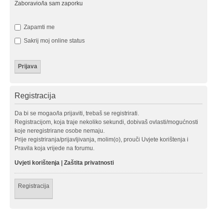
Zaboravio/la sam zaporku
Zapamti me
Sakrij moj online status
Registracija
Da bi se mogao/la prijaviti, trebaš se registrirati.
Registracijom, koja traje nekoliko sekundi, dobivaš ovlasti/mogućnosti
koje neregistrirane osobe nemaju.
Prije registriranja/prijavljivanja, molim(o), prouči Uvjete korištenja i
Pravila koja vrijede na forumu.
Uvjeti korištenja
|
Zaštita privatnosti
Registracija