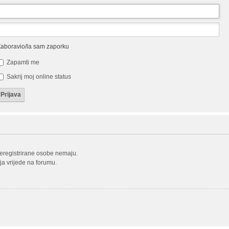
aboravio/la sam zaporku
Zapamti me
Sakrij moj online status
neregistrirane osobe nemaju.
oja vrijede na forumu.