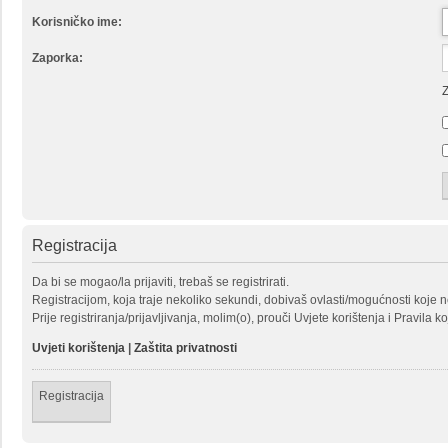
Korisničko ime:
Zaporka:
Z
Registracija
Da bi se mogao/la prijaviti, trebaš se registrirati.
Registracijom, koja traje nekoliko sekundi, dobivaš ovlasti/mogućnosti koje 
Prije registriranja/prijavljivanja, molim(o), prouči Uvjete korištenja i Pravila k
Uvjeti korištenja
|
Zaštita privatnosti
Registracija