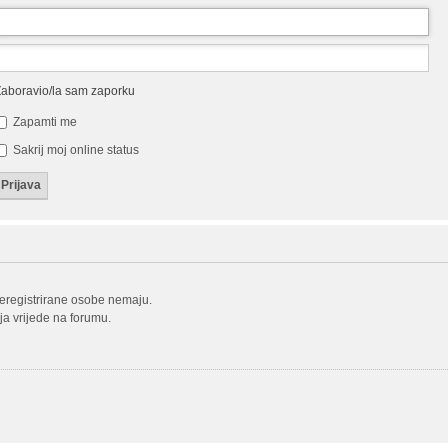
aboravio/la sam zaporku
Zapamti me
Sakrij moj online status
neregistrirane osobe nemaju.
oja vrijede na forumu.