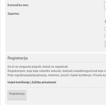
Korisničko ime:
Zaporka:
Z
Registracija
Da bi se mogao/la prijaviti, trebaš se registrirati.
Registracijom, koja traje nekoliko sekundi, dobivaš ovlasti/mogućnosti koje 
Prije registriranja/prijavljivanja, molim(o), prouči Uvjete korištenja i Pravila k
Uvjeti korištenja
|
Zaštita privatnosti
Registracija