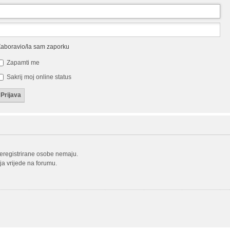
aboravio/la sam zaporku
Zapamti me
Sakrij moj online status
neregistrirane osobe nemaju.
oja vrijede na forumu.