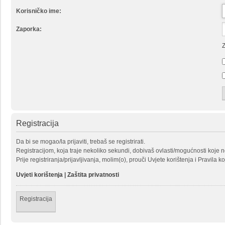
Korisničko ime:
Zaporka:
Z
Registracija
Da bi se mogao/la prijaviti, trebaš se registrirati.
Registracijom, koja traje nekoliko sekundi, dobivaš ovlasti/mogućnosti koje 
Prije registriranja/prijavljivanja, molim(o), prouči Uvjete korištenja i Pravila k
Uvjeti korištenja
|
Zaštita privatnosti
Registracija