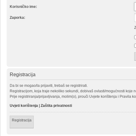
Korisničko ime:
Zaporka:
Z
Registracija
Da bi se mogao/la prijaviti, trebaš se registrirati.
Registracijom, koja traje nekoliko sekundi, dobivaš ovlasti/mogućnosti koje 
Prije registriranja/prijavljivanja, molim(o), prouči Uvjete korištenja i Pravila k
Uvjeti korištenja
|
Zaštita privatnosti
Registracija