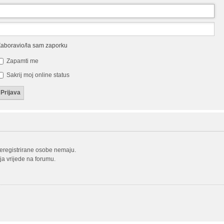
aboravio/la sam zaporku
Zapamti me
Sakrij moj online status
neregistrirane osobe nemaju.
oja vrijede na forumu.