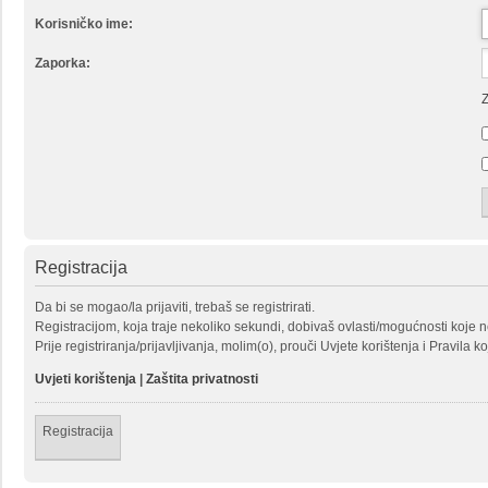
Korisničko ime:
Zaporka:
Z
Registracija
Da bi se mogao/la prijaviti, trebaš se registrirati.
Registracijom, koja traje nekoliko sekundi, dobivaš ovlasti/mogućnosti koje 
Prije registriranja/prijavljivanja, molim(o), prouči Uvjete korištenja i Pravila k
Uvjeti korištenja
|
Zaštita privatnosti
Registracija