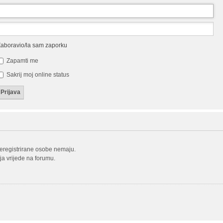
aboravio/la sam zaporku
Zapamti me
Sakrij moj online status
neregistrirane osobe nemaju.
oja vrijede na forumu.