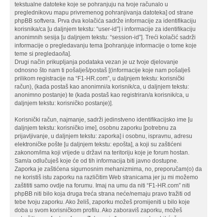
tekstualne datoteke koje se pohranjuju na tvoje računalo u
preglednikovu mapu privremenog pohranjivanja datoteka] od strane
phpBB softvera. Prva dva kolačića sadrže informacije za identifikaciju
korisnika/ca [u daljnjem tekstu: “user-id”] i informacije za identifikaciju
anonimnih sesija [u daljnjem tekstu: “session-id”]. Treći kolačić sadrži
informacije o pregledavanju tema [pohranjuje informacije o tome koje
teme si pregledao/la].
Drugi način prikupljanja podataka vezan je uz tvoje djelovanje
odnosno što nam ti pošalješ/postaš [(informacije koje nam pošalješ
prilikom registracije na “F1-HR.com”, u daljnjem tekstu: korisnički
račun), (kada postaš kao anonimni/a korisnik/ca, u daljnjem tekstu:
anonimno postanje) te (kada postaš kao registriran/a korisnik/ca, u
daljnjem tekstu: korisničko postanje)].
Korisnički račun, najmanje, sadrži jedinstveno identifikacijsko ime [u
daljnjem tekstu: korisničko ime], osobnu zaporku [potrebnu za
prijavljivanje, u daljnjem tekstu: zaporka] i osobnu, ispravnu, adresu
elektroničke pošte [u daljnjem tekstu: epošta], a koji su zaštićeni
zakonom/ima koji vrijede u državi na teritoriju koje je forum hostan.
Sam/a odlučuješ koje će od tih informacija biti javno dostupne.
Zaporka je zaštićena sigurnosnim mehanizmima, no, preporučam(o) da
ne koristiš istu zaporku na različitim Web stranicama jer ju mi možemo
zaštititi samo ovdje na forumu. Imaj na umu da niti “F1-HR.com” niti
phpBB niti bilo koja druga treća strana neće/nemaju pravo tražiti od
tebe tvoju zaporku. Ako želiš, zaporku možeš promijeniti u bilo koje
doba u svom korisničkom profilu. Ako zaboraviš zaporku, možeš