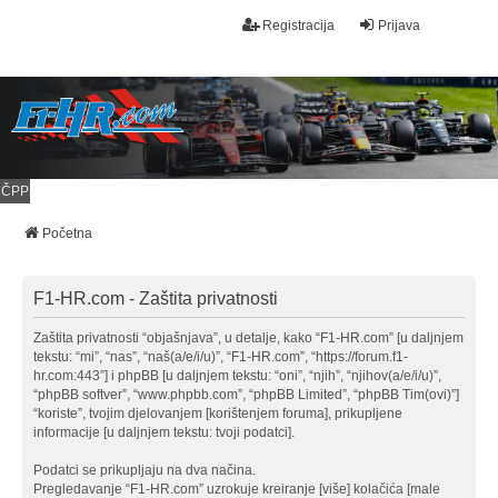
Registracija
Prijava
ČPP
Početna
F1-HR.com - Zaštita privatnosti
Zaštita privatnosti “objašnjava”, u detalje, kako “F1-HR.com” [u daljnjem
tekstu: “mi”, “nas”, “naš(a/e/i/u)”, “F1-HR.com”, “https://forum.f1-
hr.com:443”] i phpBB [u daljnjem tekstu: “oni”, “njih”, “njihov(a/e/i/u)”,
“phpBB softver”, “www.phpbb.com”, “phpBB Limited”, “phpBB Tim(ovi)”]
“koriste”, tvojim djelovanjem [korištenjem foruma], prikupljene
informacije [u daljnjem tekstu: tvoji podatci].
Podatci se prikupljaju na dva načina.
Pregledavanje “F1-HR.com” uzrokuje kreiranje [više] kolačića [male