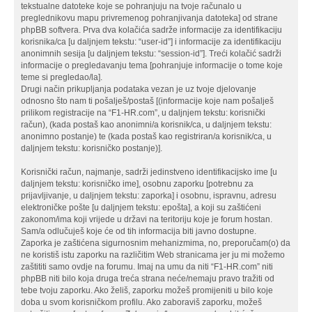
tekstualne datoteke koje se pohranjuju na tvoje računalo u
preglednikovu mapu privremenog pohranjivanja datoteka] od strane
phpBB softvera. Prva dva kolačića sadrže informacije za identifikaciju
korisnika/ca [u daljnjem tekstu: “user-id”] i informacije za identifikaciju
anonimnih sesija [u daljnjem tekstu: “session-id”]. Treći kolačić sadrži
informacije o pregledavanju tema [pohranjuje informacije o tome koje
teme si pregledao/la].
Drugi način prikupljanja podataka vezan je uz tvoje djelovanje
odnosno što nam ti pošalješ/postaš [(informacije koje nam pošalješ
prilikom registracije na “F1-HR.com”, u daljnjem tekstu: korisnički
račun), (kada postaš kao anonimni/a korisnik/ca, u daljnjem tekstu:
anonimno postanje) te (kada postaš kao registriran/a korisnik/ca, u
daljnjem tekstu: korisničko postanje)].
Korisnički račun, najmanje, sadrži jedinstveno identifikacijsko ime [u
daljnjem tekstu: korisničko ime], osobnu zaporku [potrebnu za
prijavljivanje, u daljnjem tekstu: zaporka] i osobnu, ispravnu, adresu
elektroničke pošte [u daljnjem tekstu: epošta], a koji su zaštićeni
zakonom/ima koji vrijede u državi na teritoriju koje je forum hostan.
Sam/a odlučuješ koje će od tih informacija biti javno dostupne.
Zaporka je zaštićena sigurnosnim mehanizmima, no, preporučam(o) da
ne koristiš istu zaporku na različitim Web stranicama jer ju mi možemo
zaštititi samo ovdje na forumu. Imaj na umu da niti “F1-HR.com” niti
phpBB niti bilo koja druga treća strana neće/nemaju pravo tražiti od
tebe tvoju zaporku. Ako želiš, zaporku možeš promijeniti u bilo koje
doba u svom korisničkom profilu. Ako zaboraviš zaporku, možeš