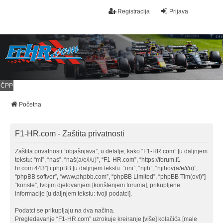
Registracija
Prijava
ČPP
Početna
F1-HR.com - Zaštita privatnosti
Zaštita privatnosti “objašnjava”, u detalje, kako “F1-HR.com” [u daljnjem
tekstu: “mi”, “nas”, “naš(a/e/i/u)”, “F1-HR.com”, “https://forum.f1-
hr.com:443”] i phpBB [u daljnjem tekstu: “oni”, “njih”, “njihov(a/e/i/u)”,
“phpBB softver”, “www.phpbb.com”, “phpBB Limited”, “phpBB Tim(ovi)”]
“koriste”, tvojim djelovanjem [korištenjem foruma], prikupljene
informacije [u daljnjem tekstu: tvoji podatci].
Podatci se prikupljaju na dva načina.
Pregledavanje “F1-HR.com” uzrokuje kreiranje [više] kolačića [male