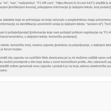
 “mi”, “nas”, “naš(a/e/i/u)”, “F1-HR.com”, “https://forum.f1-hr.com:443”] i phpBB [u dalj
jem [korištenjem foruma], prikupljene informacije [u daljnjem tekstu: tvoji podatci]
lne datoteke koje se pohranjuju na tvoje računalo u preglednikovu mapu privremeno
 i informacije za identifikaciju anonimnih sesija [u daljnjem tekstu: “session-id”]. T
am ti pošalješ/postaš [(informacije koje nam pošalješ prilikom registracije na “F1-
ran/a korisnik/ca, u daljnjem tekstu: korisničko postanje)].
m tekstu: korisničko ime], osobnu zaporku [potrebnu za prijavljivanje, u daljnjem tek
e je forum hostan.
tiš istu zaporku na različitim Web stranicama jer ju mi možemo zaštititi samo ovdj
orku možeš promijeniti u bilo koje doba u svom korisničkom profilu. Ako zaboraviš 
pBB softver generirati novu zaporku i poslati ti je na tvoju adresu elektroničke poš
nalne.