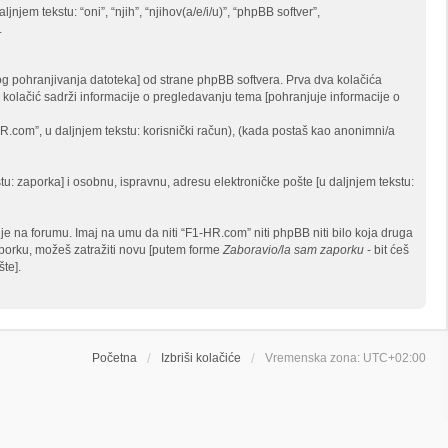
njem tekstu: “oni”, “njih”, “njihov(a/e/i/u)”, “phpBB softver”,
.
g pohranjivanja datoteka] od strane phpBB softvera. Prva dva kolačića
reći kolačić sadrži informacije o pregledavanju tema [pohranjuje informacije o
HR.com”, u daljnjem tekstu: korisnički račun), (kada postaš kao anonimni/a
stu: zaporka] i osobnu, ispravnu, adresu elektroničke pošte [u daljnjem tekstu:
e na forumu. Imaj na umu da niti “F1-HR.com” niti phpBB niti bilo koja druga
zaporku, možeš zatražiti novu [putem forme
Zaboravio/la sam zaporku
- bit ćeš
te].
Početna
Izbriši kolačiće
Vremenska zona:
UTC+02:00