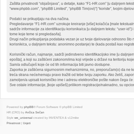
Zaštita privatnosti “objašnjava”, u detalje, kako “F1-HR.com” [u daljnjem tekstu:
“www.phpbb.com”, “phpBB Limited”, “phpBB Tim(ovi)”] “koriste”, tvojim djelovan
Podatci se prikupljaju na dva načina.
Pregledavanje “F1-HR.com” uzrokuje kreiranje [više] kolačića [male tekstua
sadrže informacije za identifikaciju korisnika/ca [u daljnjem tekstu: “user-id”]
tome koje teme si pregledao/la].
Drugi način prikupljanja podataka vezan je uz tvoje djelovanje odnosno što n
korisnik/ca, u daljnjem tekstu: anonimno postanje) te (kada postaš kao registri
Korisnički račun, najmanje, sadrži jedinstveno identifikacijsko ime [u daljnje
epošta], a koji su zaštićeni zakonom/ima koji vrijede u državi na teritoriju koj
Sam/a odlučuješ koje će od tih informacija biti javno dostupne.
Zaporka je zaštićena sigurnosnim mehanizmima, no, preporučam(o) da ne koris
treća strana neće/nemaju pravo tražiti od tebe tvoju zaporku. Ako želiš, zap
zamoljen/a upisati korisničko ime i adresu elektroničke pošte nakon čega će ph
Sve ostale informacije, [koje upišeš] prilikom registracije/naknadno, su opcio
Powered by
phpBB
® Forum Software © phpBB Limited
HR (CRO) by
Ančica Sečan
Style
we_universal
created by INVENTEA & v12mike
Privatnost
|
Uvjeti