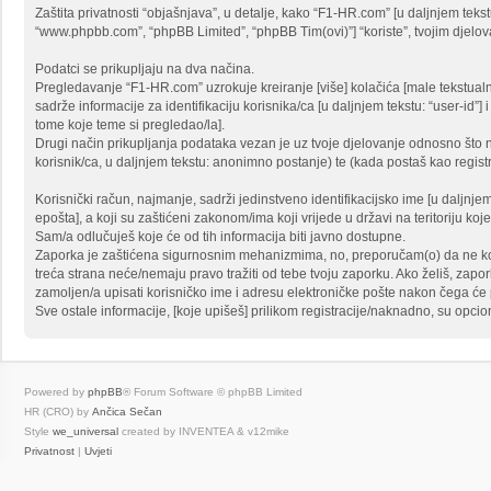
Zaštita privatnosti “objašnjava”, u detalje, kako “F1-HR.com” [u daljnjem tekstu:
“www.phpbb.com”, “phpBB Limited”, “phpBB Tim(ovi)”] “koriste”, tvojim djelovan
Podatci se prikupljaju na dva načina.
Pregledavanje “F1-HR.com” uzrokuje kreiranje [više] kolačića [male tekstua
sadrže informacije za identifikaciju korisnika/ca [u daljnjem tekstu: “user-id”]
tome koje teme si pregledao/la].
Drugi način prikupljanja podataka vezan je uz tvoje djelovanje odnosno što n
korisnik/ca, u daljnjem tekstu: anonimno postanje) te (kada postaš kao registri
Korisnički račun, najmanje, sadrži jedinstveno identifikacijsko ime [u daljnje
epošta], a koji su zaštićeni zakonom/ima koji vrijede u državi na teritoriju koj
Sam/a odlučuješ koje će od tih informacija biti javno dostupne.
Zaporka je zaštićena sigurnosnim mehanizmima, no, preporučam(o) da ne koris
treća strana neće/nemaju pravo tražiti od tebe tvoju zaporku. Ako želiš, zap
zamoljen/a upisati korisničko ime i adresu elektroničke pošte nakon čega će ph
Sve ostale informacije, [koje upišeš] prilikom registracije/naknadno, su opcio
Powered by
phpBB
® Forum Software © phpBB Limited
HR (CRO) by
Ančica Sečan
Style
we_universal
created by INVENTEA & v12mike
Privatnost
|
Uvjeti