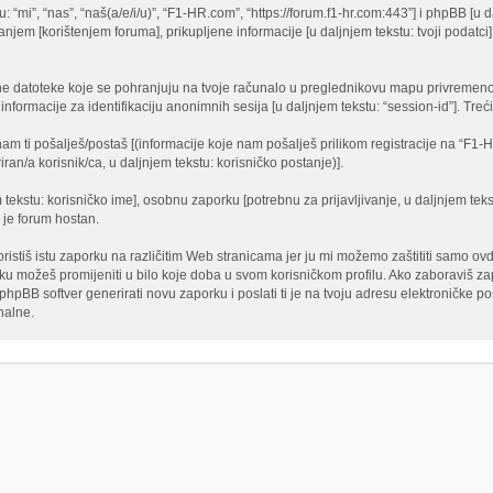
 “mi”, “nas”, “naš(a/e/i/u)”, “F1-HR.com”, “https://forum.f1-hr.com:443”] i phpBB [u dalj
jem [korištenjem foruma], prikupljene informacije [u daljnjem tekstu: tvoji podatci]
lne datoteke koje se pohranjuju na tvoje računalo u preglednikovu mapu privremeno
 i informacije za identifikaciju anonimnih sesija [u daljnjem tekstu: “session-id”]. T
am ti pošalješ/postaš [(informacije koje nam pošalješ prilikom registracije na “F1-
ran/a korisnik/ca, u daljnjem tekstu: korisničko postanje)].
m tekstu: korisničko ime], osobnu zaporku [potrebnu za prijavljivanje, u daljnjem tek
e je forum hostan.
tiš istu zaporku na različitim Web stranicama jer ju mi možemo zaštititi samo ovdj
orku možeš promijeniti u bilo koje doba u svom korisničkom profilu. Ako zaboraviš 
pBB softver generirati novu zaporku i poslati ti je na tvoju adresu elektroničke poš
nalne.