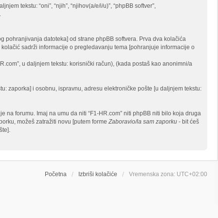
njem tekstu: “oni”, “njih”, “njihov(a/e/i/u)”, “phpBB softver”,
.
g pohranjivanja datoteka] od strane phpBB softvera. Prva dva kolačića
reći kolačić sadrži informacije o pregledavanju tema [pohranjuje informacije o
HR.com”, u daljnjem tekstu: korisnički račun), (kada postaš kao anonimni/a
stu: zaporka] i osobnu, ispravnu, adresu elektroničke pošte [u daljnjem tekstu:
e na forumu. Imaj na umu da niti “F1-HR.com” niti phpBB niti bilo koja druga
zaporku, možeš zatražiti novu [putem forme
Zaboravio/la sam zaporku
- bit ćeš
te].
Početna
Izbriši kolačiće
Vremenska zona:
UTC+02:00