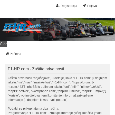
Registracija
Prijava
ČPP
Početna
F1-HR.com - Zaštita privatnosti
Zaštita privatnosti “objašnjava”, u detalje, kako “F1-HR.com” [u daljnjem
tekstu: “mi”, “nas”, “naš(a/e/i/u)”, “F1-HR.com”, “https://forum.f1-
hr.com:443”] i phpBB [u daljnjem tekstu: “oni”, “njih”, “njihov(a/e/i/u)”,
“phpBB softver”, “www.phpbb.com”, “phpBB Limited”, “phpBB Tim(ovi)”]
“koriste”, tvojim djelovanjem [korištenjem foruma], prikupljene
informacije [u daljnjem tekstu: tvoji podatci].
Podatci se prikupljaju na dva načina.
Pregledavanje “F1-HR.com” uzrokuje kreiranje [više] kolačića [male