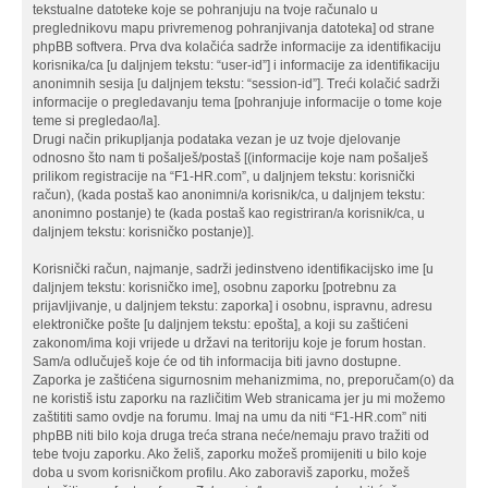
tekstualne datoteke koje se pohranjuju na tvoje računalo u
preglednikovu mapu privremenog pohranjivanja datoteka] od strane
phpBB softvera. Prva dva kolačića sadrže informacije za identifikaciju
korisnika/ca [u daljnjem tekstu: “user-id”] i informacije za identifikaciju
anonimnih sesija [u daljnjem tekstu: “session-id”]. Treći kolačić sadrži
informacije o pregledavanju tema [pohranjuje informacije o tome koje
teme si pregledao/la].
Drugi način prikupljanja podataka vezan je uz tvoje djelovanje
odnosno što nam ti pošalješ/postaš [(informacije koje nam pošalješ
prilikom registracije na “F1-HR.com”, u daljnjem tekstu: korisnički
račun), (kada postaš kao anonimni/a korisnik/ca, u daljnjem tekstu:
anonimno postanje) te (kada postaš kao registriran/a korisnik/ca, u
daljnjem tekstu: korisničko postanje)].
Korisnički račun, najmanje, sadrži jedinstveno identifikacijsko ime [u
daljnjem tekstu: korisničko ime], osobnu zaporku [potrebnu za
prijavljivanje, u daljnjem tekstu: zaporka] i osobnu, ispravnu, adresu
elektroničke pošte [u daljnjem tekstu: epošta], a koji su zaštićeni
zakonom/ima koji vrijede u državi na teritoriju koje je forum hostan.
Sam/a odlučuješ koje će od tih informacija biti javno dostupne.
Zaporka je zaštićena sigurnosnim mehanizmima, no, preporučam(o) da
ne koristiš istu zaporku na različitim Web stranicama jer ju mi možemo
zaštititi samo ovdje na forumu. Imaj na umu da niti “F1-HR.com” niti
phpBB niti bilo koja druga treća strana neće/nemaju pravo tražiti od
tebe tvoju zaporku. Ako želiš, zaporku možeš promijeniti u bilo koje
doba u svom korisničkom profilu. Ako zaboraviš zaporku, možeš