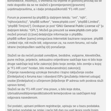
korisnike/ce, molim(o), s vremena na vrijeme ih [ponovo] pročitaj da se
nebi dogodilo da se ne slažeš s [promijenjenim] [pravnim]
uvjetima/pravilima, a i dalje pristupaš/koristiš “F1-HR.com”.
Forum je
powered by
phpBB [u daljnjem tekstu: “oni”, “njih”,
“njihov(a/e/i/u)”, “phpBB softver”, “www.phpbb.com”, “phpBB Limited”,
“phpBB Tim(ovi)”]. Dostupan je pod “
GNU General Public License v2
” [u
daljnjem tekstu: “GPL”]. Možeš ga preuzeti sa
www.phpbb.com
gdje
možeš pronaći (i) [sve] detaljn(ij)e informacije o phpBBu.
phpBB softver [samo] omogućava Internetski bazirane rasprave. phpBB
Limited nije, niti može biti, odgovoran za, na ovom forumu, od naše
strane (ne)dopušten sadržaj i(li) ponašanje.
Slažeš se da nećeš postati uvredljive, bestidne, vulgarne, klevetničke,
pune mržnje, prijeteće, seksualno orijentirane sadržaje kao ni bilo koje
druge sadržaje koji krše zakon(e) [bilo tvoje zemlje, bilo zemlje u kojoj
je “F1-HR.com” hostan, bilo međunarodni(e) zakon(e)].
Činjenje navedenog uzrokuje trenutno i trajno isključenje osobe
[činitelja/ice] s foruma kao i obavijest ISPu [pružatelju Internet usluga]
osobe [činitelja/ice] o učinjenom [bilježenje IP adresa svih postova služi
upravo tome].
Slažeš se da “F1-HR.com” ima pravo, u bilo koje doba,
izbrisati/urediti/premjestiti/zatvoriti teme/postove sa sadržajem koji
odgovara navedenom.
Svi podatci, upisani prilikom registracije, upisuju se u bazu podataka.
Niti jedan podatak ne smije i neće biti dan na uvid ikojoj osobi [osim