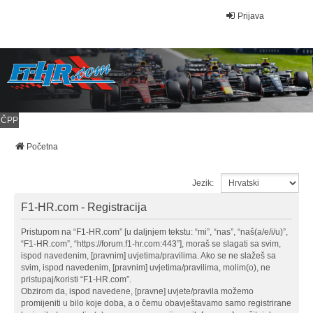
Prijava
ČPP
Početna
Jezik:
F1-HR.com - Registracija
Pristupom na “F1-HR.com” [u daljnjem tekstu: “mi”, “nas”, “naš(a/e/i/u)”,
“F1-HR.com”, “https://forum.f1-hr.com:443”], moraš se slagati sa svim,
ispod navedenim, [pravnim] uvjetima/pravilima. Ako se ne slažeš sa
svim, ispod navedenim, [pravnim] uvjetima/pravilima, molim(o), ne
pristupaj/koristi “F1-HR.com”.
Obzirom da, ispod navedene, [pravne] uvjete/pravila možemo
promijeniti u bilo koje doba, a o čemu obavještavamo samo registrirane