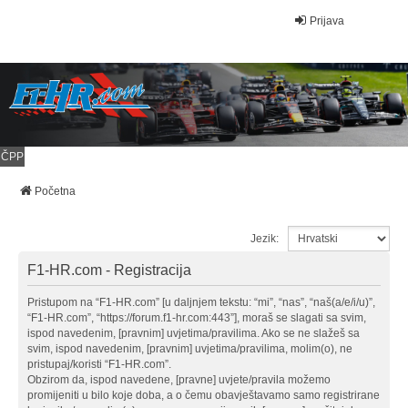
Prijava
ČPP
Početna
Jezik:
F1-HR.com - Registracija
Pristupom na “F1-HR.com” [u daljnjem tekstu: “mi”, “nas”, “naš(a/e/i/u)”,
“F1-HR.com”, “https://forum.f1-hr.com:443”], moraš se slagati sa svim,
ispod navedenim, [pravnim] uvjetima/pravilima. Ako se ne slažeš sa
svim, ispod navedenim, [pravnim] uvjetima/pravilima, molim(o), ne
pristupaj/koristi “F1-HR.com”.
Obzirom da, ispod navedene, [pravne] uvjete/pravila možemo
promijeniti u bilo koje doba, a o čemu obavještavamo samo registrirane