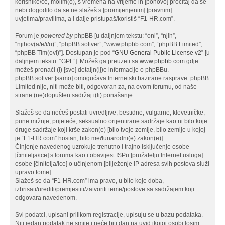
korisnike/ce, molim(o), s vremena na vrijeme ih [ponovo] pročitaj da se
nebi dogodilo da se ne slažeš s [promijenjenim] [pravnim]
uvjetima/pravilima, a i dalje pristupaš/koristiš “F1-HR.com”.
Forum je
powered by
phpBB [u daljnjem tekstu: “oni”, “njih”,
“njihov(a/e/i/u)”, “phpBB softver”, “www.phpbb.com”, “phpBB Limited”,
“phpBB Tim(ovi)”]. Dostupan je pod “
GNU General Public License v2
” [u
daljnjem tekstu: “GPL”]. Možeš ga preuzeti sa
www.phpbb.com
gdje
možeš pronaći (i) [sve] detaljn(ij)e informacije o phpBBu.
phpBB softver [samo] omogućava Internetski bazirane rasprave. phpBB
Limited nije, niti može biti, odgovoran za, na ovom forumu, od naše
strane (ne)dopušten sadržaj i(li) ponašanje.
Slažeš se da nećeš postati uvredljive, bestidne, vulgarne, klevetničke,
pune mržnje, prijeteće, seksualno orijentirane sadržaje kao ni bilo koje
druge sadržaje koji krše zakon(e) [bilo tvoje zemlje, bilo zemlje u kojoj
je “F1-HR.com” hostan, bilo međunarodni(e) zakon(e)].
Činjenje navedenog uzrokuje trenutno i trajno isključenje osobe
[činitelja/ice] s foruma kao i obavijest ISPu [pružatelju Internet usluga]
osobe [činitelja/ice] o učinjenom [bilježenje IP adresa svih postova služi
upravo tome].
Slažeš se da “F1-HR.com” ima pravo, u bilo koje doba,
izbrisati/urediti/premjestiti/zatvoriti teme/postove sa sadržajem koji
odgovara navedenom.
Svi podatci, upisani prilikom registracije, upisuju se u bazu podataka.
Niti jedan podatak ne smije i neće biti dan na uvid ikojoj osobi [osim