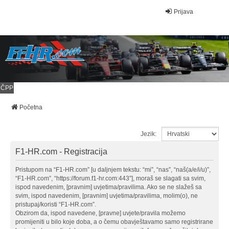
Prijava
ČPP
Početna
Jezik:
F1-HR.com - Registracija
Pristupom na “F1-HR.com” [u daljnjem tekstu: “mi”, “nas”, “naš(a/e/i/u)”,
“F1-HR.com”, “https://forum.f1-hr.com:443”], moraš se slagati sa svim,
ispod navedenim, [pravnim] uvjetima/pravilima. Ako se ne slažeš sa
svim, ispod navedenim, [pravnim] uvjetima/pravilima, molim(o), ne
pristupaj/koristi “F1-HR.com”.
Obzirom da, ispod navedene, [pravne] uvjete/pravila možemo
promijeniti u bilo koje doba, a o čemu obavještavamo samo registrirane