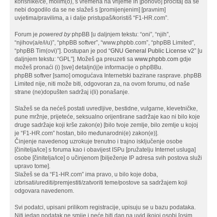
korisnike/ce, molim(o), s vremena na vrijeme ih [ponovo] pročitaj da se
nebi dogodilo da se ne slažeš s [promijenjenim] [pravnim]
uvjetima/pravilima, a i dalje pristupaš/koristiš “F1-HR.com”.
Forum je
powered by
phpBB [u daljnjem tekstu: “oni”, “njih”,
“njihov(a/e/i/u)”, “phpBB softver”, “www.phpbb.com”, “phpBB Limited”,
“phpBB Tim(ovi)”]. Dostupan je pod “
GNU General Public License v2
” [u
daljnjem tekstu: “GPL”]. Možeš ga preuzeti sa
www.phpbb.com
gdje
možeš pronaći (i) [sve] detaljn(ij)e informacije o phpBBu.
phpBB softver [samo] omogućava Internetski bazirane rasprave. phpBB
Limited nije, niti može biti, odgovoran za, na ovom forumu, od naše
strane (ne)dopušten sadržaj i(li) ponašanje.
Slažeš se da nećeš postati uvredljive, bestidne, vulgarne, klevetničke,
pune mržnje, prijeteće, seksualno orijentirane sadržaje kao ni bilo koje
druge sadržaje koji krše zakon(e) [bilo tvoje zemlje, bilo zemlje u kojoj
je “F1-HR.com” hostan, bilo međunarodni(e) zakon(e)].
Činjenje navedenog uzrokuje trenutno i trajno isključenje osobe
[činitelja/ice] s foruma kao i obavijest ISPu [pružatelju Internet usluga]
osobe [činitelja/ice] o učinjenom [bilježenje IP adresa svih postova služi
upravo tome].
Slažeš se da “F1-HR.com” ima pravo, u bilo koje doba,
izbrisati/urediti/premjestiti/zatvoriti teme/postove sa sadržajem koji
odgovara navedenom.
Svi podatci, upisani prilikom registracije, upisuju se u bazu podataka.
Niti jedan podatak ne smije i neće biti dan na uvid ikojoj osobi [osim