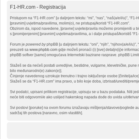
F1-HR.com - Registracija
Pristupom na “F1-HR.com” [u daljnjem tekstu: “mi”, “nas”, “naš(a/e/i/u)”, “F1
[pravnim] uvjetima/pravilima, molim(o), ne pristupaj/koristi “F1-HR.com”.
Obzirom da, ispod navedene, [pravne] uvjete/pravila možemo promijeniti u bi
s [promijenjenim] [pravnim] uvjetima/pravilima, a i dalje pristupaš/koristiš “F
Forum je
powered by
phpBB [u daljnjem tekstu: “oni”, “njih”, “njihov(a/e/i/u
preuzeti sa
www.phpbb.com
gdje možeš pronaći (i) [sve] detaljn(ij)e informa
phpBB softver [samo] omogućava Internetski bazirane rasprave. phpBB Limited
Slažeš se da nećeš postati uvredljive, bestidne, vulgarne, klevetničke, pune m
bilo međunarodni(e) zakon(e)].
Činjenje navedenog uzrokuje trenutno i trajno isključenje osobe [činitelja/ice]
Slažeš se da “F1-HR.com” ima pravo, u bilo koje doba, izbrisati/urediti/prem
Svi podatci, upisani prilikom registracije, upisuju se u bazu podataka. Niti j
neće biti odgovorni/e ako uslijed hakerskog napada dođe do uvida u/otkriva
Svi postovi [poruke] na ovom forumu izražavaju mišljenja/stavove/poglede au
sadržaj tih postova [naravno, osim vlastitih].