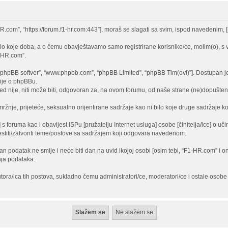
-HR.com”, “https://forum.f1-hr.com:443”], moraš se slagati sa svim, ispod navedenim
lo koje doba, a o čemu obavještavamo samo registrirane korisnike/ce, molim(o), s 
1-HR.com”.
)”, “phpBB softver”, “www.phpbb.com”, “phpBB Limited”, “phpBB Tim(ovi)”]. Dostupan j
cije o phpBBu.
 nije, niti može biti, odgovoran za, na ovom forumu, od naše strane (ne)dopušten 
ržnje, prijeteće, seksualno orijentirane sadržaje kao ni bilo koje druge sadržaje koj
 s foruma kao i obavijest ISPu [pružatelju Internet usluga] osobe [činitelja/ice] o u
jestiti/zatvoriti teme/postove sa sadržajem koji odgovara navedenom.
edan podatak ne smije i neće biti dan na uvid ikojoj osobi [osim tebi, “F1-HR.com” i
nja podataka.
tora/ica tih postova, sukladno čemu administratori/ce, moderatori/ce i ostale oso