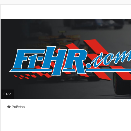
ČPP
Početna