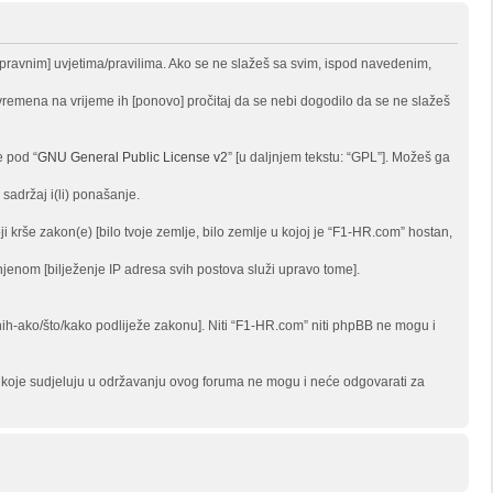
, [pravnim] uvjetima/pravilima. Ako se ne slažeš sa svim, ispod navedenim,
vremena na vrijeme ih [ponovo] pročitaj da se nebi dogodilo da se ne slažeš
e pod “
GNU General Public License v2
” [u daljnjem tekstu: “GPL”]. Možeš ga
sadržaj i(li) ponašanje.
i krše zakon(e) [bilo tvoje zemlje, bilo zemlje u kojoj je “F1-HR.com” hostan,
činjenom [bilježenje IP adresa svih postova služi upravo tome].
 onih-ako/što/kako podliježe zakonu]. Niti “F1-HR.com” niti phpBB ne mogu i
be koje sudjeluju u održavanju ovog foruma ne mogu i neće odgovarati za