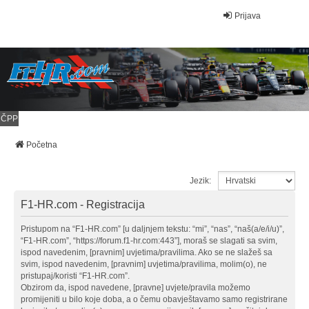
Prijava
ČPP
Početna
Jezik:
F1-HR.com - Registracija
Pristupom na “F1-HR.com” [u daljnjem tekstu: “mi”, “nas”, “naš(a/e/i/u)”,
“F1-HR.com”, “https://forum.f1-hr.com:443”], moraš se slagati sa svim,
ispod navedenim, [pravnim] uvjetima/pravilima. Ako se ne slažeš sa
svim, ispod navedenim, [pravnim] uvjetima/pravilima, molim(o), ne
pristupaj/koristi “F1-HR.com”.
Obzirom da, ispod navedene, [pravne] uvjete/pravila možemo
promijeniti u bilo koje doba, a o čemu obavještavamo samo registrirane