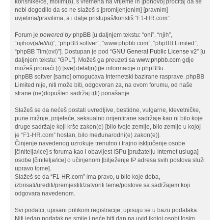
korisnike/ce, molim(o), s vremena na vrijeme ih [ponovo] pročitaj da se
nebi dogodilo da se ne slažeš s [promijenjenim] [pravnim]
uvjetima/pravilima, a i dalje pristupaš/koristiš “F1-HR.com”.
Forum je
powered by
phpBB [u daljnjem tekstu: “oni”, “njih”,
“njihov(a/e/i/u)”, “phpBB softver”, “www.phpbb.com”, “phpBB Limited”,
“phpBB Tim(ovi)”]. Dostupan je pod “
GNU General Public License v2
” [u
daljnjem tekstu: “GPL”]. Možeš ga preuzeti sa
www.phpbb.com
gdje
možeš pronaći (i) [sve] detaljn(ij)e informacije o phpBBu.
phpBB softver [samo] omogućava Internetski bazirane rasprave. phpBB
Limited nije, niti može biti, odgovoran za, na ovom forumu, od naše
strane (ne)dopušten sadržaj i(li) ponašanje.
Slažeš se da nećeš postati uvredljive, bestidne, vulgarne, klevetničke,
pune mržnje, prijeteće, seksualno orijentirane sadržaje kao ni bilo koje
druge sadržaje koji krše zakon(e) [bilo tvoje zemlje, bilo zemlje u kojoj
je “F1-HR.com” hostan, bilo međunarodni(e) zakon(e)].
Činjenje navedenog uzrokuje trenutno i trajno isključenje osobe
[činitelja/ice] s foruma kao i obavijest ISPu [pružatelju Internet usluga]
osobe [činitelja/ice] o učinjenom [bilježenje IP adresa svih postova služi
upravo tome].
Slažeš se da “F1-HR.com” ima pravo, u bilo koje doba,
izbrisati/urediti/premjestiti/zatvoriti teme/postove sa sadržajem koji
odgovara navedenom.
Svi podatci, upisani prilikom registracije, upisuju se u bazu podataka.
Niti jedan podatak ne smije i neće biti dan na uvid ikojoj osobi [osim