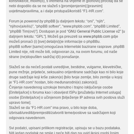
korisnike/ce, molim(o), s vremena na vrijeme ih [ponovo] pročitaj da se
nebi dogodilo da se ne slažeš s [promijenjenim] [pravnim]
uvjetima/pravilima, a i dalje pristupaš/koristiš “F1-HR.com”.
Forum je
powered by
phpBB [u daljnjem tekstu: “oni”, “njih”,
“njihov(a/e/i/u)”, “phpBB softver”, “www.phpbb.com”, “phpBB Limited”,
“phpBB Tim(ovi)”]. Dostupan je pod “
GNU General Public License v2
” [u
daljnjem tekstu: “GPL”]. Možeš ga preuzeti sa
www.phpbb.com
gdje
možeš pronaći (i) [sve] detaljn(ij)e informacije o phpBBu.
phpBB softver [samo] omogućava Internetski bazirane rasprave. phpBB
Limited nije, niti može biti, odgovoran za, na ovom forumu, od naše
strane (ne)dopušten sadržaj i(li) ponašanje.
Slažeš se da nećeš postati uvredljive, bestidne, vulgarne, klevetničke,
pune mržnje, prijeteće, seksualno orijentirane sadržaje kao ni bilo koje
druge sadržaje koji krše zakon(e) [bilo tvoje zemlje, bilo zemlje u kojoj
je “F1-HR.com” hostan, bilo međunarodni(e) zakon(e)].
Činjenje navedenog uzrokuje trenutno i trajno isključenje osobe
[činitelja/ice] s foruma kao i obavijest ISPu [pružatelju Internet usluga]
osobe [činitelja/ice] o učinjenom [bilježenje IP adresa svih postova služi
upravo tome].
Slažeš se da “F1-HR.com” ima pravo, u bilo koje doba,
izbrisati/urediti/premjestiti/zatvoriti teme/postove sa sadržajem koji
odgovara navedenom.
Svi podatci, upisani prilikom registracije, upisuju se u bazu podataka.
Niti jedan podatak ne smije i neće biti dan na uvid ikojoj osobi [osim