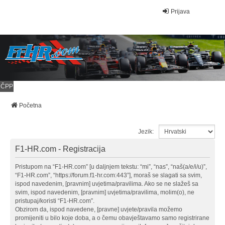
Prijava
ČPP
Početna
Jezik:
F1-HR.com - Registracija
Pristupom na “F1-HR.com” [u daljnjem tekstu: “mi”, “nas”, “naš(a/e/i/u)”,
“F1-HR.com”, “https://forum.f1-hr.com:443”], moraš se slagati sa svim,
ispod navedenim, [pravnim] uvjetima/pravilima. Ako se ne slažeš sa
svim, ispod navedenim, [pravnim] uvjetima/pravilima, molim(o), ne
pristupaj/koristi “F1-HR.com”.
Obzirom da, ispod navedene, [pravne] uvjete/pravila možemo
promijeniti u bilo koje doba, a o čemu obavještavamo samo registrirane