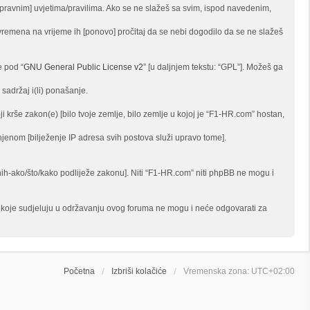
, [pravnim] uvjetima/pravilima. Ako se ne slažeš sa svim, ispod navedenim,
vremena na vrijeme ih [ponovo] pročitaj da se nebi dogodilo da se ne slažeš
e pod “
GNU General Public License v2
” [u daljnjem tekstu: “GPL”]. Možeš ga
sadržaj i(li) ponašanje.
i krše zakon(e) [bilo tvoje zemlje, bilo zemlje u kojoj je “F1-HR.com” hostan,
činjenom [bilježenje IP adresa svih postova služi upravo tome].
 onih-ako/što/kako podliježe zakonu]. Niti “F1-HR.com” niti phpBB ne mogu i
be koje sudjeluju u održavanju ovog foruma ne mogu i neće odgovarati za
Početna
Izbriši kolačiće
Vremenska zona:
UTC+02:00