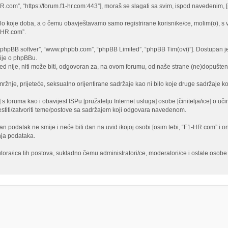
-HR.com”, “https://forum.f1-hr.com:443”], moraš se slagati sa svim, ispod navedenim
lo koje doba, a o čemu obavještavamo samo registrirane korisnike/ce, molim(o), s 
1-HR.com”.
)”, “phpBB softver”, “www.phpbb.com”, “phpBB Limited”, “phpBB Tim(ovi)”]. Dostupan j
cije o phpBBu.
 nije, niti može biti, odgovoran za, na ovom forumu, od naše strane (ne)dopušten 
ržnje, prijeteće, seksualno orijentirane sadržaje kao ni bilo koje druge sadržaje koj
 s foruma kao i obavijest ISPu [pružatelju Internet usluga] osobe [činitelja/ice] o u
jestiti/zatvoriti teme/postove sa sadržajem koji odgovara navedenom.
edan podatak ne smije i neće biti dan na uvid ikojoj osobi [osim tebi, “F1-HR.com” i
nja podataka.
tora/ica tih postova, sukladno čemu administratori/ce, moderatori/ce i ostale oso