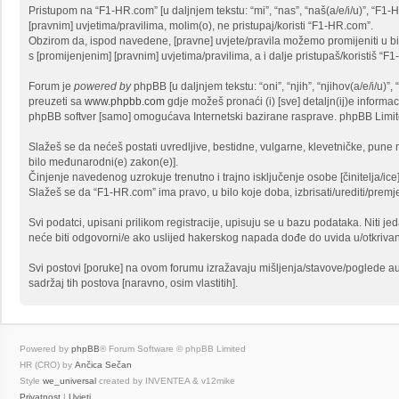
Pristupom na “F1-HR.com” [u daljnjem tekstu: “mi”, “nas”, “naš(a/e/i/u)”, “F1
[pravnim] uvjetima/pravilima, molim(o), ne pristupaj/koristi “F1-HR.com”.
Obzirom da, ispod navedene, [pravne] uvjete/pravila možemo promijeniti u bi
s [promijenjenim] [pravnim] uvjetima/pravilima, a i dalje pristupaš/koristiš “F
Forum je
powered by
phpBB [u daljnjem tekstu: “oni”, “njih”, “njihov(a/e/i/u
preuzeti sa
www.phpbb.com
gdje možeš pronaći (i) [sve] detaljn(ij)e informa
phpBB softver [samo] omogućava Internetski bazirane rasprave. phpBB Limited
Slažeš se da nećeš postati uvredljive, bestidne, vulgarne, klevetničke, pune m
bilo međunarodni(e) zakon(e)].
Činjenje navedenog uzrokuje trenutno i trajno isključenje osobe [činitelja/ice]
Slažeš se da “F1-HR.com” ima pravo, u bilo koje doba, izbrisati/urediti/prem
Svi podatci, upisani prilikom registracije, upisuju se u bazu podataka. Niti j
neće biti odgovorni/e ako uslijed hakerskog napada dođe do uvida u/otkriva
Svi postovi [poruke] na ovom forumu izražavaju mišljenja/stavove/poglede au
sadržaj tih postova [naravno, osim vlastitih].
Powered by
phpBB
® Forum Software © phpBB Limited
HR (CRO) by
Ančica Sečan
Style
we_universal
created by INVENTEA & v12mike
Privatnost
|
Uvjeti