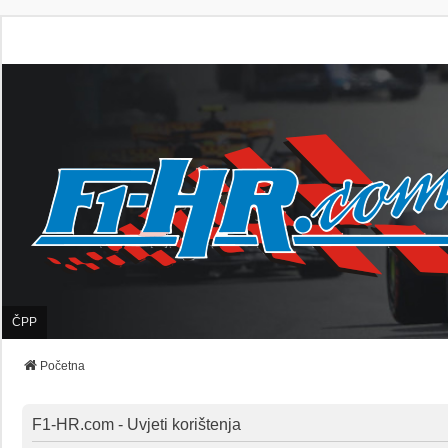
ČPP
Početna
F1-HR.com - Uvjeti korištenja