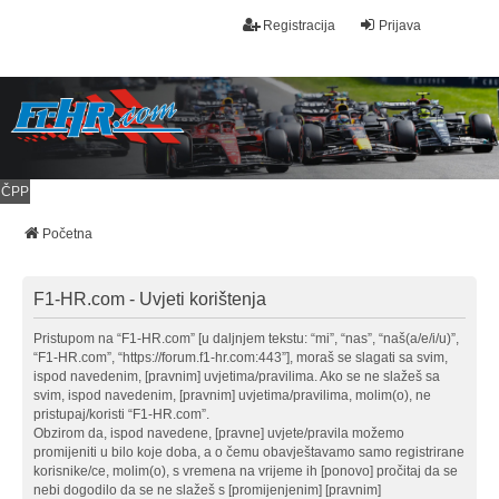
Registracija
Prijava
ČPP
Početna
F1-HR.com - Uvjeti korištenja
Pristupom na “F1-HR.com” [u daljnjem tekstu: “mi”, “nas”, “naš(a/e/i/u)”,
“F1-HR.com”, “https://forum.f1-hr.com:443”], moraš se slagati sa svim,
ispod navedenim, [pravnim] uvjetima/pravilima. Ako se ne slažeš sa
svim, ispod navedenim, [pravnim] uvjetima/pravilima, molim(o), ne
pristupaj/koristi “F1-HR.com”.
Obzirom da, ispod navedene, [pravne] uvjete/pravila možemo
promijeniti u bilo koje doba, a o čemu obavještavamo samo registrirane
korisnike/ce, molim(o), s vremena na vrijeme ih [ponovo] pročitaj da se
nebi dogodilo da se ne slažeš s [promijenjenim] [pravnim]