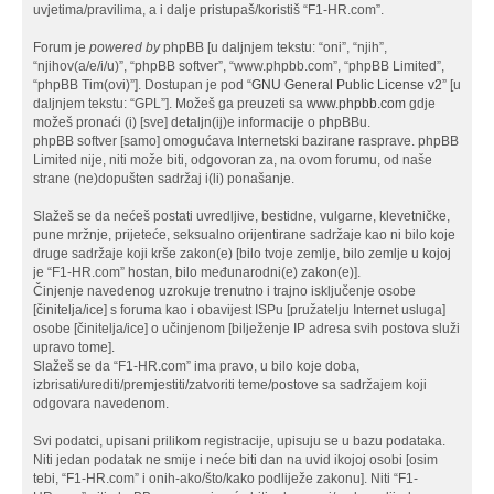
uvjetima/pravilima, a i dalje pristupaš/koristiš “F1-HR.com”.
Forum je
powered by
phpBB [u daljnjem tekstu: “oni”, “njih”,
“njihov(a/e/i/u)”, “phpBB softver”, “www.phpbb.com”, “phpBB Limited”,
“phpBB Tim(ovi)”]. Dostupan je pod “
GNU General Public License v2
” [u
daljnjem tekstu: “GPL”]. Možeš ga preuzeti sa
www.phpbb.com
gdje
možeš pronaći (i) [sve] detaljn(ij)e informacije o phpBBu.
phpBB softver [samo] omogućava Internetski bazirane rasprave. phpBB
Limited nije, niti može biti, odgovoran za, na ovom forumu, od naše
strane (ne)dopušten sadržaj i(li) ponašanje.
Slažeš se da nećeš postati uvredljive, bestidne, vulgarne, klevetničke,
pune mržnje, prijeteće, seksualno orijentirane sadržaje kao ni bilo koje
druge sadržaje koji krše zakon(e) [bilo tvoje zemlje, bilo zemlje u kojoj
je “F1-HR.com” hostan, bilo međunarodni(e) zakon(e)].
Činjenje navedenog uzrokuje trenutno i trajno isključenje osobe
[činitelja/ice] s foruma kao i obavijest ISPu [pružatelju Internet usluga]
osobe [činitelja/ice] o učinjenom [bilježenje IP adresa svih postova služi
upravo tome].
Slažeš se da “F1-HR.com” ima pravo, u bilo koje doba,
izbrisati/urediti/premjestiti/zatvoriti teme/postove sa sadržajem koji
odgovara navedenom.
Svi podatci, upisani prilikom registracije, upisuju se u bazu podataka.
Niti jedan podatak ne smije i neće biti dan na uvid ikojoj osobi [osim
tebi, “F1-HR.com” i onih-ako/što/kako podliježe zakonu]. Niti “F1-