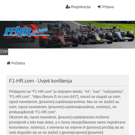
Registracija
Prijava
ČPP
Početna
F1-HR.com - Uvjeti korištenja
Pristupom na “F1-HR.com” [u daljnjem tekstu: “mi”, “nas”, “naš(a/e/i/u)”,
“F1-HR.com”, “https://forum.f1-hr.com:443”], moraš se slagati sa svim,
ispod navedenim, [pravnim] uvjetima/pravilima. Ako se ne slažeš sa
svim, ispod navedenim, [pravnim] uvjetima/pravilima, molim(o), ne
pristupaj/koristi “F1-HR.com”.
Obzirom da, ispod navedene, [pravne] uvjete/pravila možemo
promijeniti u bilo koje doba, a o čemu obavještavamo samo registrirane
korisnike/ce, molim(o), s vremena na vrijeme ih [ponovo] pročitaj da se
nebi dogodilo da se ne slažeš s [promijenjenim] [pravnim]