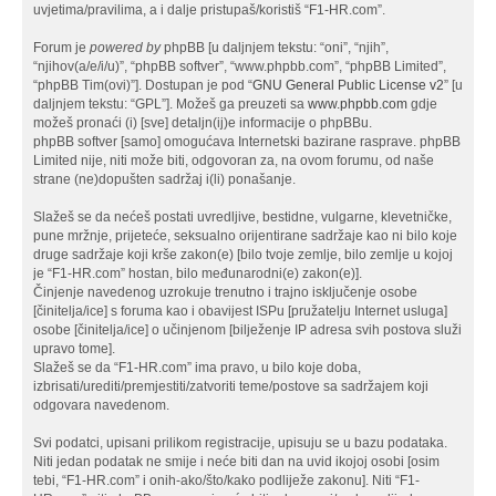
uvjetima/pravilima, a i dalje pristupaš/koristiš “F1-HR.com”.
Forum je
powered by
phpBB [u daljnjem tekstu: “oni”, “njih”,
“njihov(a/e/i/u)”, “phpBB softver”, “www.phpbb.com”, “phpBB Limited”,
“phpBB Tim(ovi)”]. Dostupan je pod “
GNU General Public License v2
” [u
daljnjem tekstu: “GPL”]. Možeš ga preuzeti sa
www.phpbb.com
gdje
možeš pronaći (i) [sve] detaljn(ij)e informacije o phpBBu.
phpBB softver [samo] omogućava Internetski bazirane rasprave. phpBB
Limited nije, niti može biti, odgovoran za, na ovom forumu, od naše
strane (ne)dopušten sadržaj i(li) ponašanje.
Slažeš se da nećeš postati uvredljive, bestidne, vulgarne, klevetničke,
pune mržnje, prijeteće, seksualno orijentirane sadržaje kao ni bilo koje
druge sadržaje koji krše zakon(e) [bilo tvoje zemlje, bilo zemlje u kojoj
je “F1-HR.com” hostan, bilo međunarodni(e) zakon(e)].
Činjenje navedenog uzrokuje trenutno i trajno isključenje osobe
[činitelja/ice] s foruma kao i obavijest ISPu [pružatelju Internet usluga]
osobe [činitelja/ice] o učinjenom [bilježenje IP adresa svih postova služi
upravo tome].
Slažeš se da “F1-HR.com” ima pravo, u bilo koje doba,
izbrisati/urediti/premjestiti/zatvoriti teme/postove sa sadržajem koji
odgovara navedenom.
Svi podatci, upisani prilikom registracije, upisuju se u bazu podataka.
Niti jedan podatak ne smije i neće biti dan na uvid ikojoj osobi [osim
tebi, “F1-HR.com” i onih-ako/što/kako podliježe zakonu]. Niti “F1-