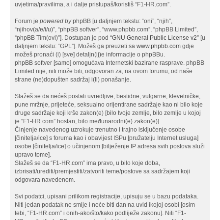
uvjetima/pravilima, a i dalje pristupaš/koristiš “F1-HR.com”.
Forum je
powered by
phpBB [u daljnjem tekstu: “oni”, “njih”,
“njihov(a/e/i/u)”, “phpBB softver”, “www.phpbb.com”, “phpBB Limited”,
“phpBB Tim(ovi)”]. Dostupan je pod “
GNU General Public License v2
” [u
daljnjem tekstu: “GPL”]. Možeš ga preuzeti sa
www.phpbb.com
gdje
možeš pronaći (i) [sve] detaljn(ij)e informacije o phpBBu.
phpBB softver [samo] omogućava Internetski bazirane rasprave. phpBB
Limited nije, niti može biti, odgovoran za, na ovom forumu, od naše
strane (ne)dopušten sadržaj i(li) ponašanje.
Slažeš se da nećeš postati uvredljive, bestidne, vulgarne, klevetničke,
pune mržnje, prijeteće, seksualno orijentirane sadržaje kao ni bilo koje
druge sadržaje koji krše zakon(e) [bilo tvoje zemlje, bilo zemlje u kojoj
je “F1-HR.com” hostan, bilo međunarodni(e) zakon(e)].
Činjenje navedenog uzrokuje trenutno i trajno isključenje osobe
[činitelja/ice] s foruma kao i obavijest ISPu [pružatelju Internet usluga]
osobe [činitelja/ice] o učinjenom [bilježenje IP adresa svih postova služi
upravo tome].
Slažeš se da “F1-HR.com” ima pravo, u bilo koje doba,
izbrisati/urediti/premjestiti/zatvoriti teme/postove sa sadržajem koji
odgovara navedenom.
Svi podatci, upisani prilikom registracije, upisuju se u bazu podataka.
Niti jedan podatak ne smije i neće biti dan na uvid ikojoj osobi [osim
tebi, “F1-HR.com” i onih-ako/što/kako podliježe zakonu]. Niti “F1-