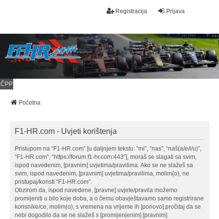
Registracija
Prijava
ČPP
Početna
F1-HR.com - Uvjeti korištenja
Pristupom na “F1-HR.com” [u daljnjem tekstu: “mi”, “nas”, “naš(a/e/i/u)”,
“F1-HR.com”, “https://forum.f1-hr.com:443”], moraš se slagati sa svim,
ispod navedenim, [pravnim] uvjetima/pravilima. Ako se ne slažeš sa
svim, ispod navedenim, [pravnim] uvjetima/pravilima, molim(o), ne
pristupaj/koristi “F1-HR.com”.
Obzirom da, ispod navedene, [pravne] uvjete/pravila možemo
promijeniti u bilo koje doba, a o čemu obavještavamo samo registrirane
korisnike/ce, molim(o), s vremena na vrijeme ih [ponovo] pročitaj da se
nebi dogodilo da se ne slažeš s [promijenjenim] [pravnim]