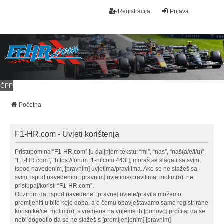
Registracija
Prijava
ČPP
Početna
F1-HR.com - Uvjeti korištenja
Pristupom na “F1-HR.com” [u daljnjem tekstu: “mi”, “nas”, “naš(a/e/i/u)”,
“F1-HR.com”, “https://forum.f1-hr.com:443”], moraš se slagati sa svim,
ispod navedenim, [pravnim] uvjetima/pravilima. Ako se ne slažeš sa
svim, ispod navedenim, [pravnim] uvjetima/pravilima, molim(o), ne
pristupaj/koristi “F1-HR.com”.
Obzirom da, ispod navedene, [pravne] uvjete/pravila možemo
promijeniti u bilo koje doba, a o čemu obavještavamo samo registrirane
korisnike/ce, molim(o), s vremena na vrijeme ih [ponovo] pročitaj da se
nebi dogodilo da se ne slažeš s [promijenjenim] [pravnim]