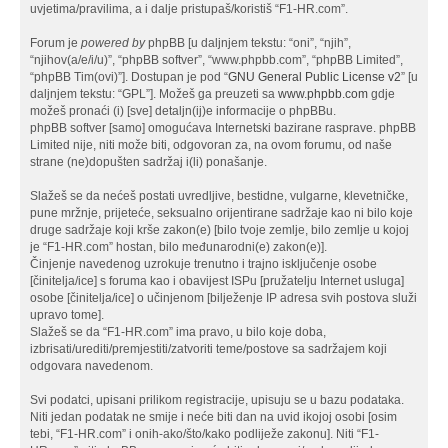
uvjetima/pravilima, a i dalje pristupaš/koristiš “F1-HR.com”.
Forum je
powered by
phpBB [u daljnjem tekstu: “oni”, “njih”,
“njihov(a/e/i/u)”, “phpBB softver”, “www.phpbb.com”, “phpBB Limited”,
“phpBB Tim(ovi)”]. Dostupan je pod “
GNU General Public License v2
” [u
daljnjem tekstu: “GPL”]. Možeš ga preuzeti sa
www.phpbb.com
gdje
možeš pronaći (i) [sve] detaljn(ij)e informacije o phpBBu.
phpBB softver [samo] omogućava Internetski bazirane rasprave. phpBB
Limited nije, niti može biti, odgovoran za, na ovom forumu, od naše
strane (ne)dopušten sadržaj i(li) ponašanje.
Slažeš se da nećeš postati uvredljive, bestidne, vulgarne, klevetničke,
pune mržnje, prijeteće, seksualno orijentirane sadržaje kao ni bilo koje
druge sadržaje koji krše zakon(e) [bilo tvoje zemlje, bilo zemlje u kojoj
je “F1-HR.com” hostan, bilo međunarodni(e) zakon(e)].
Činjenje navedenog uzrokuje trenutno i trajno isključenje osobe
[činitelja/ice] s foruma kao i obavijest ISPu [pružatelju Internet usluga]
osobe [činitelja/ice] o učinjenom [bilježenje IP adresa svih postova služi
upravo tome].
Slažeš se da “F1-HR.com” ima pravo, u bilo koje doba,
izbrisati/urediti/premjestiti/zatvoriti teme/postove sa sadržajem koji
odgovara navedenom.
Svi podatci, upisani prilikom registracije, upisuju se u bazu podataka.
Niti jedan podatak ne smije i neće biti dan na uvid ikojoj osobi [osim
tebi, “F1-HR.com” i onih-ako/što/kako podliježe zakonu]. Niti “F1-