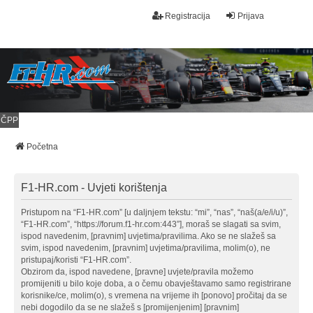
Registracija
Prijava
ČPP
Početna
F1-HR.com - Uvjeti korištenja
Pristupom na “F1-HR.com” [u daljnjem tekstu: “mi”, “nas”, “naš(a/e/i/u)”,
“F1-HR.com”, “https://forum.f1-hr.com:443”], moraš se slagati sa svim,
ispod navedenim, [pravnim] uvjetima/pravilima. Ako se ne slažeš sa
svim, ispod navedenim, [pravnim] uvjetima/pravilima, molim(o), ne
pristupaj/koristi “F1-HR.com”.
Obzirom da, ispod navedene, [pravne] uvjete/pravila možemo
promijeniti u bilo koje doba, a o čemu obavještavamo samo registrirane
korisnike/ce, molim(o), s vremena na vrijeme ih [ponovo] pročitaj da se
nebi dogodilo da se ne slažeš s [promijenjenim] [pravnim]