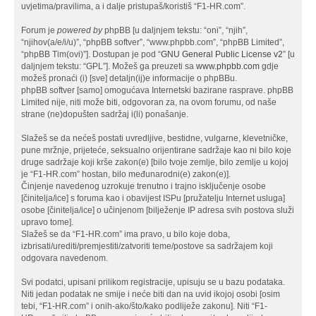
uvjetima/pravilima, a i dalje pristupaš/koristiš “F1-HR.com”.
Forum je
powered by
phpBB [u daljnjem tekstu: “oni”, “njih”,
“njihov(a/e/i/u)”, “phpBB softver”, “www.phpbb.com”, “phpBB Limited”,
“phpBB Tim(ovi)”]. Dostupan je pod “
GNU General Public License v2
” [u
daljnjem tekstu: “GPL”]. Možeš ga preuzeti sa
www.phpbb.com
gdje
možeš pronaći (i) [sve] detaljn(ij)e informacije o phpBBu.
phpBB softver [samo] omogućava Internetski bazirane rasprave. phpBB
Limited nije, niti može biti, odgovoran za, na ovom forumu, od naše
strane (ne)dopušten sadržaj i(li) ponašanje.
Slažeš se da nećeš postati uvredljive, bestidne, vulgarne, klevetničke,
pune mržnje, prijeteće, seksualno orijentirane sadržaje kao ni bilo koje
druge sadržaje koji krše zakon(e) [bilo tvoje zemlje, bilo zemlje u kojoj
je “F1-HR.com” hostan, bilo međunarodni(e) zakon(e)].
Činjenje navedenog uzrokuje trenutno i trajno isključenje osobe
[činitelja/ice] s foruma kao i obavijest ISPu [pružatelju Internet usluga]
osobe [činitelja/ice] o učinjenom [bilježenje IP adresa svih postova služi
upravo tome].
Slažeš se da “F1-HR.com” ima pravo, u bilo koje doba,
izbrisati/urediti/premjestiti/zatvoriti teme/postove sa sadržajem koji
odgovara navedenom.
Svi podatci, upisani prilikom registracije, upisuju se u bazu podataka.
Niti jedan podatak ne smije i neće biti dan na uvid ikojoj osobi [osim
tebi, “F1-HR.com” i onih-ako/što/kako podliježe zakonu]. Niti “F1-