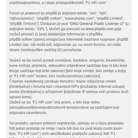
uvjetima/pravilima, a i dalje pristupaš/koristiš “F1-HR.com”.
Forum je
powered by
phpBB [u daljnjem tekstu: “oni”, “njih”,
“njihov(a/e/i/u)”, “phpBB softver”, “www.phpbb.com”, “phpBB Limited”,
“phpBB Tim(ovi)”]. Dostupan je pod “
GNU General Public License v2
” [u
daljnjem tekstu: “GPL”]. Možeš ga preuzeti sa
www.phpbb.com
gdje
možeš pronaći (i) [sve] detaljn(ij)e informacije o phpBBu.
phpBB softver [samo] omogućava Internetski bazirane rasprave. phpBB
Limited nije, niti može biti, odgovoran za, na ovom forumu, od naše
strane (ne)dopušten sadržaj i(li) ponašanje.
Slažeš se da nećeš postati uvredljive, bestidne, vulgarne, klevetničke,
pune mržnje, prijeteće, seksualno orijentirane sadržaje kao ni bilo koje
druge sadržaje koji krše zakon(e) [bilo tvoje zemlje, bilo zemlje u kojoj
je “F1-HR.com” hostan, bilo međunarodni(e) zakon(e)].
Činjenje navedenog uzrokuje trenutno i trajno isključenje osobe
[činitelja/ice] s foruma kao i obavijest ISPu [pružatelju Internet usluga]
osobe [činitelja/ice] o učinjenom [bilježenje IP adresa svih postova služi
upravo tome].
Slažeš se da “F1-HR.com” ima pravo, u bilo koje doba,
izbrisati/urediti/premjestiti/zatvoriti teme/postove sa sadržajem koji
odgovara navedenom.
Svi podatci, upisani prilikom registracije, upisuju se u bazu podataka.
Niti jedan podatak ne smije i neće biti dan na uvid ikojoj osobi [osim
tebi, “F1-HR.com” i onih-ako/što/kako podliježe zakonu]. Niti “F1-