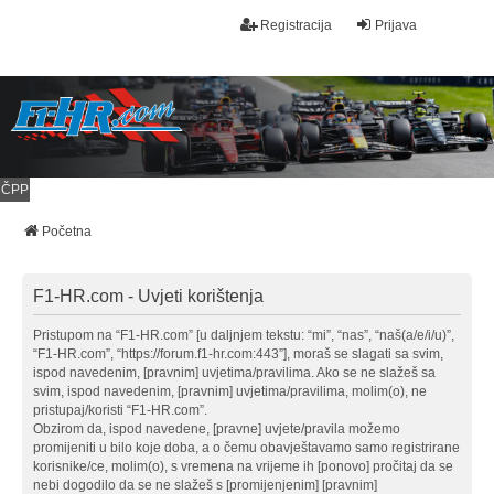
Registracija
Prijava
ČPP
Početna
F1-HR.com - Uvjeti korištenja
Pristupom na “F1-HR.com” [u daljnjem tekstu: “mi”, “nas”, “naš(a/e/i/u)”,
“F1-HR.com”, “https://forum.f1-hr.com:443”], moraš se slagati sa svim,
ispod navedenim, [pravnim] uvjetima/pravilima. Ako se ne slažeš sa
svim, ispod navedenim, [pravnim] uvjetima/pravilima, molim(o), ne
pristupaj/koristi “F1-HR.com”.
Obzirom da, ispod navedene, [pravne] uvjete/pravila možemo
promijeniti u bilo koje doba, a o čemu obavještavamo samo registrirane
korisnike/ce, molim(o), s vremena na vrijeme ih [ponovo] pročitaj da se
nebi dogodilo da se ne slažeš s [promijenjenim] [pravnim]