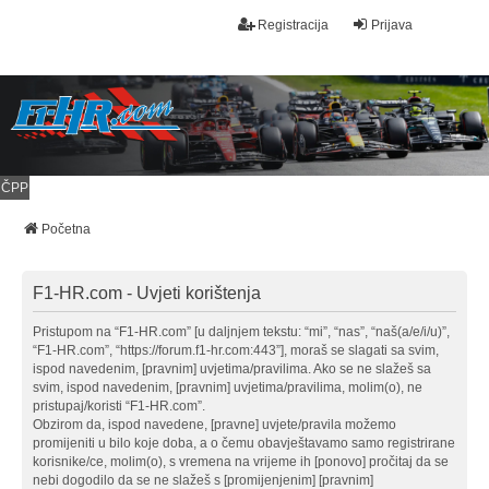
Registracija
Prijava
ČPP
Početna
F1-HR.com - Uvjeti korištenja
Pristupom na “F1-HR.com” [u daljnjem tekstu: “mi”, “nas”, “naš(a/e/i/u)”,
“F1-HR.com”, “https://forum.f1-hr.com:443”], moraš se slagati sa svim,
ispod navedenim, [pravnim] uvjetima/pravilima. Ako se ne slažeš sa
svim, ispod navedenim, [pravnim] uvjetima/pravilima, molim(o), ne
pristupaj/koristi “F1-HR.com”.
Obzirom da, ispod navedene, [pravne] uvjete/pravila možemo
promijeniti u bilo koje doba, a o čemu obavještavamo samo registrirane
korisnike/ce, molim(o), s vremena na vrijeme ih [ponovo] pročitaj da se
nebi dogodilo da se ne slažeš s [promijenjenim] [pravnim]