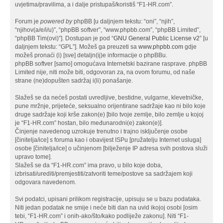
uvjetima/pravilima, a i dalje pristupaš/koristiš “F1-HR.com”.
Forum je
powered by
phpBB [u daljnjem tekstu: “oni”, “njih”,
“njihov(a/e/i/u)”, “phpBB softver”, “www.phpbb.com”, “phpBB Limited”,
“phpBB Tim(ovi)”]. Dostupan je pod “
GNU General Public License v2
” [u
daljnjem tekstu: “GPL”]. Možeš ga preuzeti sa
www.phpbb.com
gdje
možeš pronaći (i) [sve] detaljn(ij)e informacije o phpBBu.
phpBB softver [samo] omogućava Internetski bazirane rasprave. phpBB
Limited nije, niti može biti, odgovoran za, na ovom forumu, od naše
strane (ne)dopušten sadržaj i(li) ponašanje.
Slažeš se da nećeš postati uvredljive, bestidne, vulgarne, klevetničke,
pune mržnje, prijeteće, seksualno orijentirane sadržaje kao ni bilo koje
druge sadržaje koji krše zakon(e) [bilo tvoje zemlje, bilo zemlje u kojoj
je “F1-HR.com” hostan, bilo međunarodni(e) zakon(e)].
Činjenje navedenog uzrokuje trenutno i trajno isključenje osobe
[činitelja/ice] s foruma kao i obavijest ISPu [pružatelju Internet usluga]
osobe [činitelja/ice] o učinjenom [bilježenje IP adresa svih postova služi
upravo tome].
Slažeš se da “F1-HR.com” ima pravo, u bilo koje doba,
izbrisati/urediti/premjestiti/zatvoriti teme/postove sa sadržajem koji
odgovara navedenom.
Svi podatci, upisani prilikom registracije, upisuju se u bazu podataka.
Niti jedan podatak ne smije i neće biti dan na uvid ikojoj osobi [osim
tebi, “F1-HR.com” i onih-ako/što/kako podliježe zakonu]. Niti “F1-