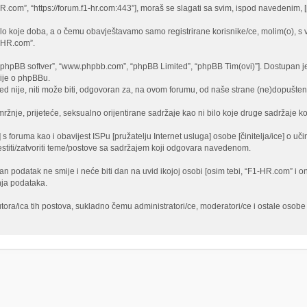
-HR.com”, “https://forum.f1-hr.com:443”], moraš se slagati sa svim, ispod navedenim
lo koje doba, a o čemu obavještavamo samo registrirane korisnike/ce, molim(o), s 
1-HR.com”.
)”, “phpBB softver”, “www.phpbb.com”, “phpBB Limited”, “phpBB Tim(ovi)”]. Dostupan j
cije o phpBBu.
 nije, niti može biti, odgovoran za, na ovom forumu, od naše strane (ne)dopušten 
ržnje, prijeteće, seksualno orijentirane sadržaje kao ni bilo koje druge sadržaje koj
 s foruma kao i obavijest ISPu [pružatelju Internet usluga] osobe [činitelja/ice] o u
jestiti/zatvoriti teme/postove sa sadržajem koji odgovara navedenom.
edan podatak ne smije i neće biti dan na uvid ikojoj osobi [osim tebi, “F1-HR.com” i
nja podataka.
tora/ica tih postova, sukladno čemu administratori/ce, moderatori/ce i ostale oso