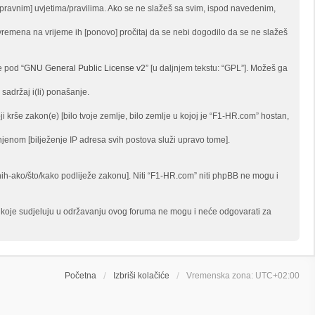
, [pravnim] uvjetima/pravilima. Ako se ne slažeš sa svim, ispod navedenim,
vremena na vrijeme ih [ponovo] pročitaj da se nebi dogodilo da se ne slažeš
e pod “
GNU General Public License v2
” [u daljnjem tekstu: “GPL”]. Možeš ga
sadržaj i(li) ponašanje.
i krše zakon(e) [bilo tvoje zemlje, bilo zemlje u kojoj je “F1-HR.com” hostan,
činjenom [bilježenje IP adresa svih postova služi upravo tome].
 onih-ako/što/kako podliježe zakonu]. Niti “F1-HR.com” niti phpBB ne mogu i
be koje sudjeluju u održavanju ovog foruma ne mogu i neće odgovarati za
Početna
Izbriši kolačiće
Vremenska zona:
UTC+02:00