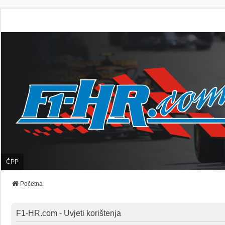
ČPP
Početna
F1-HR.com - Uvjeti korištenja